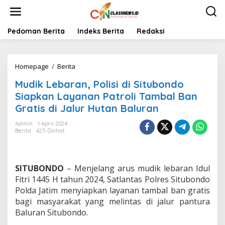
L
e
w
a
Pedoman Berita
Indeks Berita
Redaksi
t
i
k
Homepage
/
Berita
M
e
u
k
Mudik Lebaran, Polisi di Situbondo
d
o
i
n
Siapkan Layanan Patroli Tambal Ban
k
t
Gratis di Jalur Hutan Baluran
L
e
e
n
Admin
1 April 2024
b
Berita
625 Dilihat
a
r
a
n
SITUBONDO
– Menjelang arus mudik lebaran Idul
,
Fitri 1445 H tahun 2024, Satlantas Polres Situbondo
P
Polda Jatim menyiapkan layanan tambal ban gratis
o
bagi masyarakat yang melintas di jalur pantura
l
i
Baluran Situbondo.
s