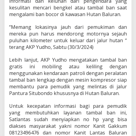
informasi dan keluhan dari pengendara yang
n
kesulitan mencari bengkel atau tambal ban saat
P
mengalami ban bocor di kawasan Hutan Baluran.
a
t
r
“Memang lokasinya jauh dari pemukiman dan
o
mereka pun harus mendorong motornya sejauh
l
puluhan kilometer untuk keluar dari jalur hutan “
i
terang AKP Yudho, Sabtu (30/3/2024)
T
a
m
Lebih lanjut, AKP Yudho mengatakan tambal ban
b
gratis ini mobiling atau keliling dengan
a
menggunakan kendaraan patroli dengan peralatan
l
tambal ban lengkap dengan mesin kompresor siap
B
a
membantu para pemudik yang melintas di jalur
n
Pantura Situbondo khususnya di Hutan Baluran.
G
r
Untuk kecepatan informasi bagi para pemudik
a
yang membutuhkan layanan tambal ban ini,
t
i
Satlantas sudah menyiapkan no hp yang bisa
s
diakses masyarakat yakni nomor Kanit Gakkum
d
08123496476 dan nomor Kanit Lantas Baluran
i