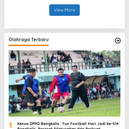
sebagai Plt Kajari
Kades Darul Aman
View More
Olahraga Terbaru
1
Ketua DPRD Bengkalis : Fun Football Hari Jadi ke-514
Bengkalis, Pererat Silaturahmi dan Perkuat