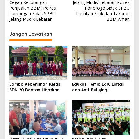
Cegah Kecurangan
Jelang Mudik Lebaran Polres
a
Penjualan BBM, Polres
Ponorogo Sidak SPBU
v
Lamongan Sidak SPBU
Pastikan Stok dan Takaran
Jelang Mudik Lebaran
BBM Aman
i
g
Jangan Lewatkan
a
s
i
p
o
s
Lomba Kebersihan Kelas
Edukasi Tertib Lalu Lintas
SDN 20 Bantan Libatkan
dan Anti-Bullying,
Mahasiswa KKM ISNJ
Satlantas Polres Bengkalis
sebagai Dewan Juri
Gelar “Polisi Sahabat Anak”
di SD IT Al-Fatih Duri