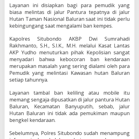
i
Layanan ini disiapkan bagi para pemudik yang
d
biasa melintas di jalur Pantura tepatnya di jalur
i
Hutan Taman Nasional Baluran saat ini tidak perlu
S
i
kebingungang saat mengalami ban kempes.
t
u
Kapolres Situbondo AKBP Dwi Sumrahadi
b
Rakhmanto, S.H., S.I.K., M.H. melalui Kasat Lantas
o
AKP Yudho menuturkan pihak Kepolisian sangat
n
d
menyadari bahwa kebocoran ban kendaraan
o
merupakan masalah yang sering dialami oleh para
S
Pemudik yang melintasi Kawasan hutan Baluran
i
setiap tahunnya.
a
p
k
Layanan tambal ban keliling atau mobile itu
a
memang sengaja dipusatkan di jalur pantura Hutan
n
Baluran, Kecamatan Banyuputih, sebab, jalur
L
Hutan Baluran ini tidak ada pemukiman maupun
a
bengkel kendaraan.
y
a
n
Sebelumnya, Polres Situbondo sudah menampung
a