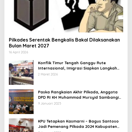
Pilkades Serentak Bengkalis Bakal Dilaksanakan
Bulan Maret 2027
16 April 2026
Konflik Timur Tengah Ganggu Rute
Internasional, Imigrasi Siapkan Langkah
Antisipatif
2 Maret 2026
Paska Rangkaian Akhir Pilkada, Anggota
DPD RI KH Muhammad Mursyid Sambangi
KPU Bengkalis
9 Januari 2025
KPU Tetapkan Kasmarni – Bagus Santoso
Jadi Pemenang Pilkada 2024 Kabupaten
Bengkalis