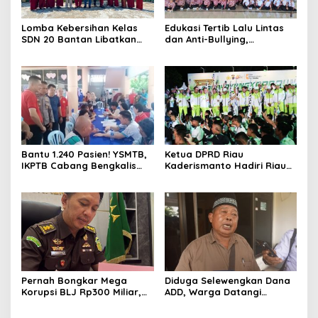
Lomba Kebersihan Kelas
Edukasi Tertib Lalu Lintas
SDN 20 Bantan Libatkan
dan Anti-Bullying,
Mahasiswa KKM ISNJ
Satlantas Polres Bengkalis
sebagai Dewan Juri
Gelar “Polisi Sahabat Anak”
di SD IT Al-Fatih Duri
Bantu 1.240 Pasien! YSMTB,
Ketua DPRD Riau
IKPTB Cabang Bengkalis
Kaderismanto Hadiri Riau
dan Vihara Hok An Kiong
Bhayangkara Run 2026,
Apresiasi Perkumpulan Kin
Dukung Sinergitas dan
Men Riau Atas Kegiatan
Kampanye Lingkungan
Bakti Sosial Kesehatan Di
Bengkalis.
Pernah Bongkar Mega
Diduga Selewengkan Dana
Korupsi BLJ Rp300 Miliar,
ADD, Warga Datangi
Dodi Wiraatmaja Kini
Inspektorat Tagih
Kembali ke Bengkalis
Kejelasan Laporan Eks