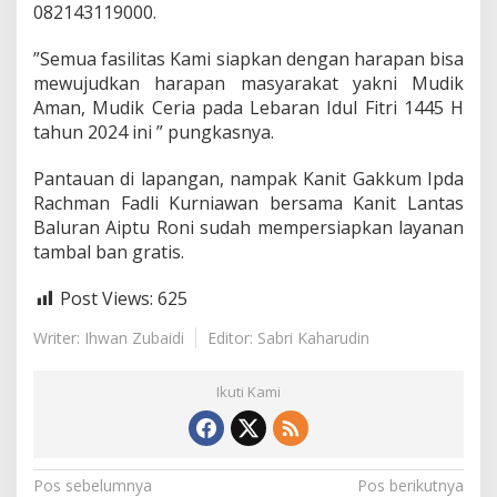
082143119000.
J
a
l
”Semua fasilitas Kami siapkan dengan harapan bisa
u
mewujudkan harapan masyarakat yakni Mudik
r
Aman, Mudik Ceria pada Lebaran Idul Fitri 1445 H
H
tahun 2024 ini ” pungkasnya.
u
t
a
Pantauan di lapangan, nampak Kanit Gakkum Ipda
n
Rachman Fadli Kurniawan bersama Kanit Lantas
B
Baluran Aiptu Roni sudah mempersiapkan layanan
a
tambal ban gratis.
l
u
r
Post Views:
625
a
n
Writer: Ihwan Zubaidi
Editor: Sabri Kaharudin
Ikuti Kami
N
Pos sebelumnya
Pos berikutnya