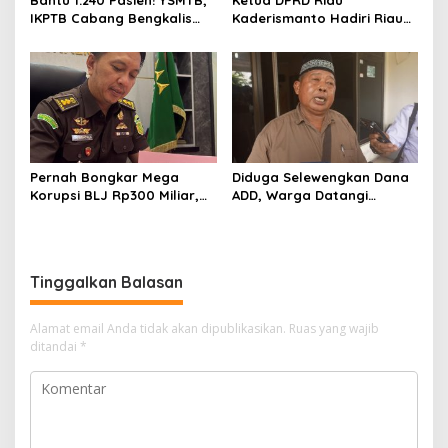
Bantu 1.240 Pasien! YSMTB,
Ketua DPRD Riau
IKPTB Cabang Bengkalis
Kaderismanto Hadiri Riau
dan Vihara Hok An Kiong
Bhayangkara Run 2026,
Apresiasi Perkumpulan Kin
Dukung Sinergitas dan
Men Riau Atas Kegiatan
Kampanye Lingkungan
Bakti Sosial Kesehatan Di
Bengkalis.
Pernah Bongkar Mega
Diduga Selewengkan Dana
Korupsi BLJ Rp300 Miliar,
ADD, Warga Datangi
Dodi Wiraatmaja Kini
Inspektorat Tagih
Kembali ke Bengkalis
Kejelasan Laporan Eks
sebagai Plt Kajari
Kades Darul Aman
Tinggalkan Balasan
Alamat email Anda tidak akan dipublikasikan.
Ruas yang wajib
ditandai
*