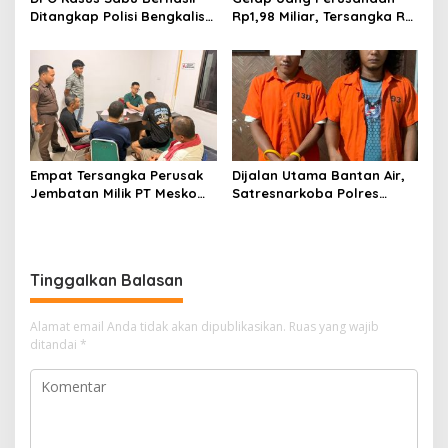
Ditangkap Polisi Bengkalis,
Rp1,98 Miliar, Tersangka RS
Dua Rekannya Turut
Di Vonis 6 Bulan Oleh Hakim
Diringkus
PN Bengkalis, JPU Ajukan
Banding
Empat Tersangka Perusak
Dijalan Utama Bantan Air,
Jembatan Milik PT Meskom
Satresnarkoba Polres
Agro Sarimas Dilimpahkan
Bengkalis Ringkus Dua
Ke Kejari Bengkalis
Terduga Pengedar Sabu
Tinggalkan Balasan
Alamat email Anda tidak akan dipublikasikan.
Ruas yang wajib
ditandai
*