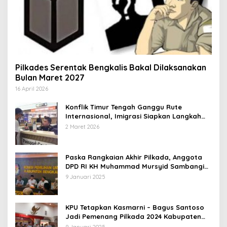
Pilkades Serentak Bengkalis Bakal Dilaksanakan
Bulan Maret 2027
16 April 2026
Konflik Timur Tengah Ganggu Rute
Internasional, Imigrasi Siapkan Langkah
Antisipatif
2 Maret 2026
Paska Rangkaian Akhir Pilkada, Anggota
DPD RI KH Muhammad Mursyid Sambangi
KPU Bengkalis
9 Januari 2025
KPU Tetapkan Kasmarni – Bagus Santoso
Jadi Pemenang Pilkada 2024 Kabupaten
Bengkalis