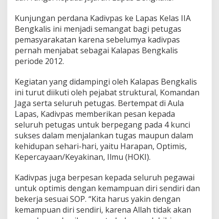
n
a
Kunjungan perdana Kadivpas ke Lapas Kelas IIA
,
Bengkalis ini menjadi semangat bagi petugas
K
pemasyarakatan karena sebelumya kadivpas
a
d
pernah menjabat sebagai Kalapas Bengkalis
i
periode 2012.
v
p
Kegiatan yang didampingi oleh Kalapas Bengkalis
a
ini turut diikuti oleh pejabat struktural, Komandan
s
R
Jaga serta seluruh petugas. Bertempat di Aula
i
Lapas, Kadivpas memberikan pesan kepada
a
seluruh petugas untuk berpegang pada 4 kunci
u
sukses dalam menjalankan tugas maupun dalam
A
p
kehidupan sehari-hari, yaitu Harapan, Optimis,
r
Kepercayaan/Keyakinan, Ilmu (HOKI).
e
s
Kadivpas juga berpesan kepada seluruh pegawai
i
untuk optimis dengan kemampuan diri sendiri dan
a
s
bekerja sesuai SOP. “Kita harus yakin dengan
i
kemampuan diri sendiri, karena Allah tidak akan
K