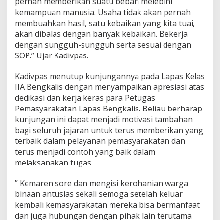
pernah memberikan suatu beban melebihi
i
kemampuan manusia. Usaha tidak akan pernah
n
membuahkan hasil, satu kebaikan yang kita tuai,
e
r
akan dibalas dengan banyak kebaikan. Bekerja
j
dengan sungguh-sungguh serta sesuai dengan
a
SOP.” Ujar Kadivpas.
L
a
Kadivpas menutup kunjungannya pada Lapas Kelas
p
a
IIA Bengkalis dengan menyampaikan apresiasi atas
s
dedikasi dan kerja keras para Petugas
B
Pemasyarakatan Lapas Bengkalis. Beliau berharap
e
kunjungan ini dapat menjadi motivasi tambahan
n
g
bagi seluruh jajaran untuk terus memberikan yang
k
terbaik dalam pelayanan pemasyarakatan dan
a
terus menjadi contoh yang baik dalam
l
melaksanakan tugas.
i
s
” Kemaren sore dan mengisi kerohanian warga
binaan antusias sekali semoga setelah keluar
kembali kemasyarakatan mereka bisa bermanfaat
dan juga hubungan dengan pihak lain terutama