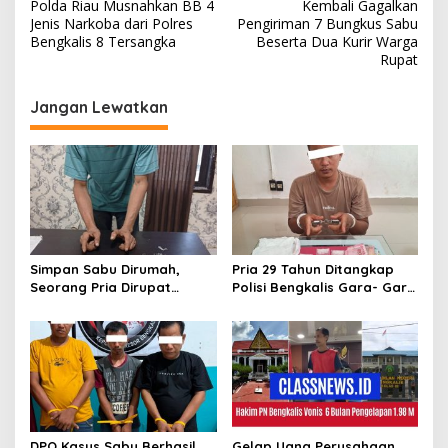
a
Polda Riau Musnahkan BB 4
Kembali Gagalkan
v
Jenis Narkoba dari Polres
Pengiriman 7 Bungkus Sabu
Bengkalis 8 Tersangka
Beserta Dua Kurir Warga
i
Rupat
g
Jangan Lewatkan
a
s
i
p
o
s
Simpan Sabu Dirumah,
Pria 29 Tahun Ditangkap
Seorang Pria Dirupat
Polisi Bengkalis Gara- Gara
Ditangkap Polisi
Simpan Sabu
DPO Kasus Sabu Berhasil
Gelap Uang Perusahaan