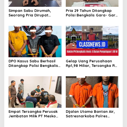
Simpan Sabu Dirumah,
Pria 29 Tahun Ditangkap
Seorang Pria Dirupat
Polisi Bengkalis Gara- Gara
Ditangkap Polisi
Simpan Sabu
DPO Kasus Sabu Berhasil
Gelap Uang Perusahaan
Ditangkap Polisi Bengkalis,
Rp1,98 Miliar, Tersangka RS
Dua Rekannya Turut
Di Vonis 6 Bulan Oleh Hakim
Diringkus
PN Bengkalis, JPU Ajukan
Banding
Empat Tersangka Perusak
Dijalan Utama Bantan Air,
Jembatan Milik PT Meskom
Satresnarkoba Polres
Agro Sarimas Dilimpahkan
Bengkalis Ringkus Dua
Ke Kejari Bengkalis
Terduga Pengedar Sabu