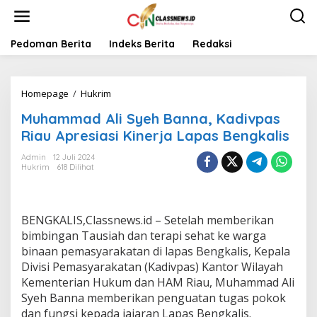
L
e
w
a
Pedoman Berita
Indeks Berita
Redaksi
t
i
k
Homepage
/
Hukrim
M
e
u
k
Muhammad Ali Syeh Banna, Kadivpas
h
o
a
n
Riau Apresiasi Kinerja Lapas Bengkalis
m
t
m
e
Admin
12 Juli 2024
Hukrim
618 Dilihat
a
n
d
A
l
BENGKALIS,Classnews.id – Setelah memberikan
i
S
bimbingan Tausiah dan terapi sehat ke warga
y
binaan pemasyarakatan di lapas Bengkalis, Kepala
e
Divisi Pemasyarakatan (Kadivpas) Kantor Wilayah
h
Kementerian Hukum dan HAM Riau, Muhammad Ali
B
Syeh Banna memberikan penguatan tugas pokok
a
n
dan fungsi kepada jajaran Lapas Bengkalis.