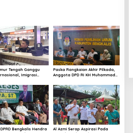
Timur Tengah Ganggu
Paska Rangkaian Akhir Pilkada,
rnasional, Imigrasi
Anggota DPD RI KH Muhammad
Langkah Antisipatif
Mursyid Sambangi KPU Bengkalis
DPRD Bengkalis Hendra
Al Azmi Serap Aspirasi Pada