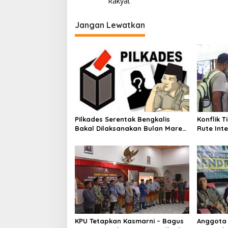
v
Rakyat
a
g
i
u
Jangan Lewatkan
g
r
a
s
i
p
o
s
Pilkades Serentak Bengkalis
Konflik 
Bakal Dilaksanakan Bulan Maret
Rute Inte
2027
Siapkan 
KPU Tetapkan Kasmarni – Bagus
Anggota 