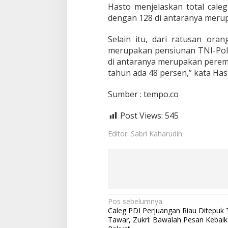
,
Hasto menjelaskan total cale
A
dengan 128 di antaranya meru
d
a
O
Selain itu, dari ratusan ora
n
merupakan pensiunan TNI-Polri
c
di antaranya merupakan perem
e
tahun ada 48 persen,” kata Has
M
e
k
Sumber : tempo.co
e
l
Post Views:
545
h
i
Editor: Sabri Kaharudin
n
g
g
a
D
e
n
N
Pos sebelumnya
n
Caleg PDI Perjuangan Riau Ditepuk
y
a
Tawar, Zukri: Bawalah Pesan Kebaik
C