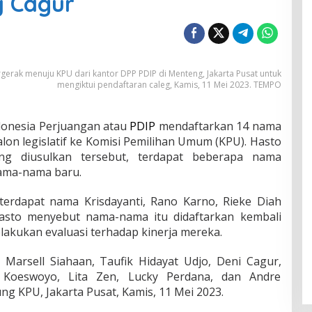
y Cagur
rgerak menuju KPU dari kantor DPP PDIP di Menteng, Jakarta Pusat untuk
mengiktui pendaftaran caleg, Kamis, 11 Mei 2023. TEMPO
donesia Perjuangan atau
PDIP
mendaftarkan 14 nama
lon legislatif ke Komisi Pemilihan Umum (KPU). Hasto
g diusulkan tersebut, terdapat beberapa nama
ama-nama baru.
rdapat nama Krisdayanti, Rano Karno, Rieke Diah
Hasto menyebut nama-nama itu didaftarkan kembali
elakukan evaluasi terhadap kinerja mereka.
, Marsell Siahaan, Taufik Hidayat Udjo, Deni Cagur,
 Koeswoyo, Lita Zen, Lucky Perdana, dan Andre
ng KPU, Jakarta Pusat, Kamis, 11 Mei 2023.