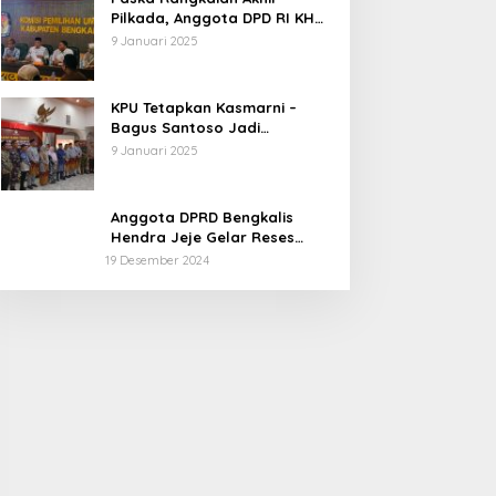
Pilkada, Anggota DPD RI KH
Muhammad Mursyid
9 Januari 2025
Sambangi KPU Bengkalis
KPU Tetapkan Kasmarni –
Bagus Santoso Jadi
Pemenang Pilkada 2024
9 Januari 2025
Kabupaten Bengkalis
Anggota DPRD Bengkalis
Hendra Jeje Gelar Reses
Perdana
19 Desember 2024