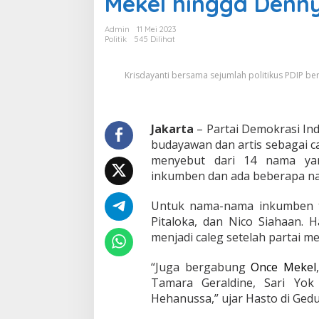
Mekel hingga Denn
a
f
Admin
11 Mei 2023
t
Politik
545 Dilihat
a
r
Krisdayanti bersama sejumlah politikus PDIP be
k
a
n
1
Jakarta
4
– Partai Demokrasi In
A
budayawan dan artis sebagai ca
r
menyebut dari 14 nama yan
t
inkumben dan ada beberapa n
i
s
Untuk nama-nama inkumben te
J
a
Pitaloka, dan Nico Siahaan. 
d
menjadi caleg setelah partai m
i
C
“Juga bergabung
Once Mekel
a
Tamara Geraldine, Sari Yok
l
e
Hehanussa,” ujar Hasto di Gedu
g