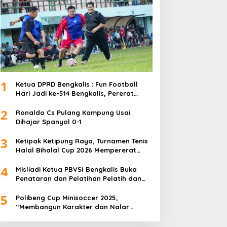
1
Ketua DPRD Bengkalis : Fun Football
Hari Jadi ke-514 Bengkalis, Pererat
Silaturahmi dan Perkuat Sinergitas.
2
Ronaldo Cs Pulang Kampung Usai
Dihajar Spanyol 0-1
3
Ketipak Ketipung Raya, Turnamen Tenis
Halal Bihalal Cup 2026 Mempererat
Kebersamaan Di Idul Fitri.
4
Misliadi Ketua PBVSI Bengkalis Buka
Penataran dan Pelatihan Pelatih dan
Wasit Tingkat Daerah
5
Polibeng Cup Minisoccer 2025,
“Membangun Karakter dan Nalar
Kompetitif Melalui Lapangan Hijau”.