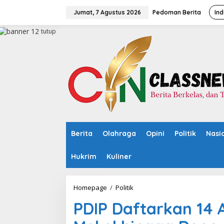
L
e
Jumat, 7 Agustus 2026
Pedoman Berita
Ind
w
a
tutup
t
i
k
e
k
o
n
t
e
n
Berita
Olahraga
Opini
Politik
Nasi
Hukrim
Kuliner
Homepage
/
Politik
P
D
PDIP Daftarkan 14 A
I
P
D