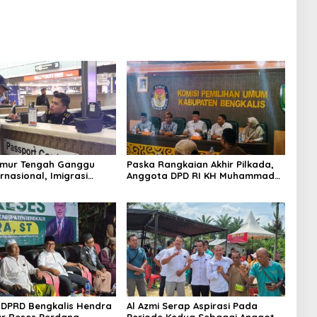
Timur Tengah Ganggu
Paska Rangkaian Akhir Pilkada,
rnasional, Imigrasi
Anggota DPD RI KH Muhammad
Langkah Antisipatif
Mursyid Sambangi KPU Bengkalis
DPRD Bengkalis Hendra
Al Azmi Serap Aspirasi Pada