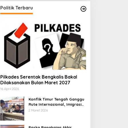
Politik Terbaru
Pilkades Serentak Bengkalis Bakal
Dilaksanakan Bulan Maret 2027
16 April 2026
Konflik Timur Tengah Ganggu
Rute Internasional, Imigrasi
Siapkan Langkah Antisipatif
2 Maret 2026
Paska Rangkaian Akhir