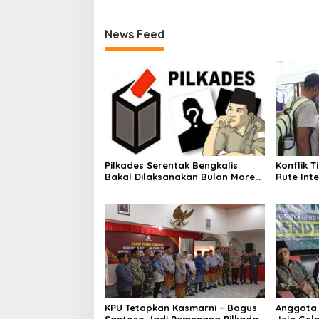
News Feed
Pilkades Serentak Bengkalis
Konflik 
Bakal Dilaksanakan Bulan Maret
Rute Inte
2027
Siapkan 
KPU Tetapkan Kasmarni – Bagus
Anggota 