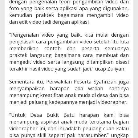
dengan pengenalan teori pengambilan video dan
a
foto yang baik serta aplikasi apa yang digunakan,
t
u
kemudian praktek bagaimana mengambil video
h
dan edit video tadi dengan aplikasi.
a
d
“Pengenalan video yang baik, kita mulai dengan
i
penjelasan cara pengambilan video setelah itu kita
r
k
memberikan contoh dan peserta semuanya
a
praktek langsung bagaimana cara membuat dan
n
mengedit video serta langsung ditampilkan disesi
V
terakhir hasil video yang sudah jadi.” ucap Zuliyan
i
d
e
Sementara itu, Perwakilan Peserta Syahrizan juga
o
menyampaikan harapan ada wadah nantinya
r
menampung kreatifitas anak muda di desa dan bisa
a
menjadi peluang kedepannya menjadi videorapher.
p
h
e
“Untuk Desa Bukit Batu harapan kami bisa
r
menampung aspirasi anak muda terutama bagian
P
videorapher ini, dan ini adalah peluang cuan kalau
r
bisa punya skill seperti pak narasumber.” ungkap
o