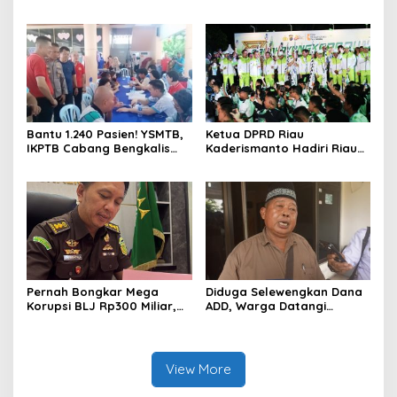
Mahasiswa KKM ISNJ
Satlantas Polres Bengkalis
sebagai Dewan Juri
Gelar “Polisi Sahabat Anak”
di SD IT Al-Fatih Duri
Bantu 1.240 Pasien! YSMTB,
Ketua DPRD Riau
IKPTB Cabang Bengkalis
Kaderismanto Hadiri Riau
dan Vihara Hok An Kiong
Bhayangkara Run 2026,
Apresiasi Perkumpulan Kin
Dukung Sinergitas dan
Men Riau Atas Kegiatan
Kampanye Lingkungan
Bakti Sosial Kesehatan Di
Bengkalis.
Pernah Bongkar Mega
Diduga Selewengkan Dana
Korupsi BLJ Rp300 Miliar,
ADD, Warga Datangi
Dodi Wiraatmaja Kini
Inspektorat Tagih
Kembali ke Bengkalis
Kejelasan Laporan Eks
sebagai Plt Kajari
Kades Darul Aman
View More