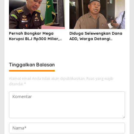
Men Riau Atas Kegiatan
Kampanye Lingkungan
Bakti Sosial Kesehatan Di
Bengkalis.
Pernah Bongkar Mega
Diduga Selewengkan Dana
Korupsi BLJ Rp300 Miliar,
ADD, Warga Datangi
Dodi Wiraatmaja Kini
Inspektorat Tagih
Kembali ke Bengkalis
Kejelasan Laporan Eks
sebagai Plt Kajari
Kades Darul Aman
Tinggalkan Balasan
Alamat email Anda tidak akan dipublikasikan.
Ruas yang wajib
ditandai
*