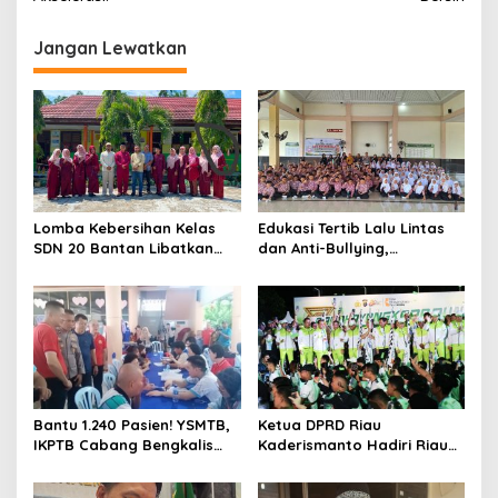
g
Jangan Lewatkan
a
s
i
p
o
s
Lomba Kebersihan Kelas
Edukasi Tertib Lalu Lintas
SDN 20 Bantan Libatkan
dan Anti-Bullying,
Mahasiswa KKM ISNJ
Satlantas Polres Bengkalis
sebagai Dewan Juri
Gelar “Polisi Sahabat Anak”
di SD IT Al-Fatih Duri
Bantu 1.240 Pasien! YSMTB,
Ketua DPRD Riau
IKPTB Cabang Bengkalis
Kaderismanto Hadiri Riau
dan Vihara Hok An Kiong
Bhayangkara Run 2026,
Apresiasi Perkumpulan Kin
Dukung Sinergitas dan