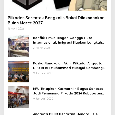
Pilkades Serentak Bengkalis Bakal Dilaksanakan
Bulan Maret 2027
16 April 2026
Konflik Timur Tengah Ganggu Rute
Internasional, Imigrasi Siapkan Langkah
Antisipatif
2 Maret 2026
Paska Rangkaian Akhir Pilkada, Anggota
DPD RI KH Muhammad Mursyid Sambangi
KPU Bengkalis
9 Januari 2025
KPU Tetapkan Kasmarni – Bagus Santoso
Jadi Pemenang Pilkada 2024 Kabupaten
Bengkalis
9 Januari 2025
Anggota DPRD Bengkalis Hendra Jeje