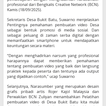
V
profesional dari Bengkalis Creative Network (BCN).
i
Kamis (18/09/2025).
d
e
o
Sekretaris Desa Bukit Batu, Suwarno menjelaskan
P
Pentingnya pemahaman pembuatan video Desa
e
sebagai bentuk promosi di media sosial. Dan
m
sebagai peluang di zaman serba digital dengan
e
memanfaatkan smartphone untuk mendapatkan
r
i
keuntungan secara materi.
n
t
“Dengan menghadirkan narsum yang profesional
a
harapannya dapat memberikan pemahaman
h
tentang pembuatan video yang baik dan langsung
D
e
praktek kepada peserta dan tentunya ada output
s
yang dijadikan contoh,” ucap Suwarno
a
B
Selanjutnya, Narasumber yang merupakan desain
u
grafis pribadi artis Rojer Kajol Malaysia dan
k
i
Perwakilan BCN Zuliyan menambahkan Pelatihan
t
pembuatan video di Desa Bukit Batu kita mulai
B