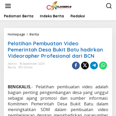
L
e
w
a
Pedoman Berita
Indeks Berita
Redaksi
t
i
k
Homepage
/
Berita
P
e
e
k
Pelatihan Pembuatan Video
l
o
a
n
Pemerintah Desa Bukit Batu hadirkan
t
t
Videorapher Profesional dari BCN
i
e
h
n
Admin
18 September 2025
a
Berita
815 Dilihat
n
P
e
m
BENGKALIS
,- Pelatihan pembuatan video adalah
b
bagian penting pengembangan desa yang unggul
u
sebagai ajang promosi dan sumber informasi.
a
Komitmen Pemerintah Desa Bukit Batu dalam
t
a
meningkatkan SDM dalam pembuatan video
n
pembelajaran dengan menghadirkan narasumber