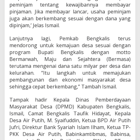
P
peminjam tentang kewajibannya membayar
u
pinjaman. Jika membayar lancar, usaha peminjam
t
juga akan berkembang sesuai dengan dana yang
i
dipinjam,’ Jelas Ismail.
h
J
a
Lanjutnya lagi, Pemkab Bengkalis terus
y
mendorong untuk kemajuan desa sesuai dengan
a
program Bupati Bengkalis dengan motto
.
Bermarwah, Maju dan Sejahtera (Bermasa)
terutama mengenai dana satu milyar per desa dan
kelurahan. “Itu langkah untuk memajukan
pembangunan dan ekonomi masyarakat desa
sehingga cepat berkembang,” Tambah Ismail.
Tampak hadir Kepala Dinas Pemberdayaan
Masyarakat Desa (DPMD) Kabupaten Bengkalis,
Ismail, Camat Bengkalis Taufik Hidayat, Kepala
Desa Air Putih, M. Syaifuddin, Ketua BPD Air Putih
Jufri, Direktur Bank Syariah Islam Ilham, Ketua TP-
PKK Desa Air Putih, Babinkamtibmas, Babinsa,