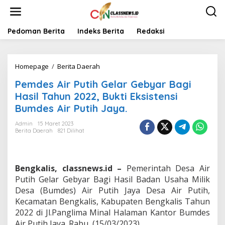
L
e
w
a
Pedoman Berita
Indeks Berita
Redaksi
t
i
k
Homepage
/
Berita Daerah
P
e
e
k
Pemdes Air Putih Gelar Gebyar Bagi
m
o
d
n
Hasil Tahun 2022, Bukti Eksistensi
e
t
Bumdes Air Putih Jaya.
s
e
A
n
Admin
15 Maret 2023
i
Berita Daerah
821 Dilihat
r
P
u
t
Bengkalis, classnews.id –
Pemerintah Desa Air
i
Putih Gelar Gebyar Bagi Hasil Badan Usaha Milik
h
Desa (Bumdes) Air Putih Jaya Desa Air Putih,
G
Kecamatan Bengkalis, Kabupaten Bengkalis Tahun
e
l
2022 di Jl.Panglima Minal Halaman Kantor Bumdes
a
Air Putih Jaya. Rabu, (15/03/2023).