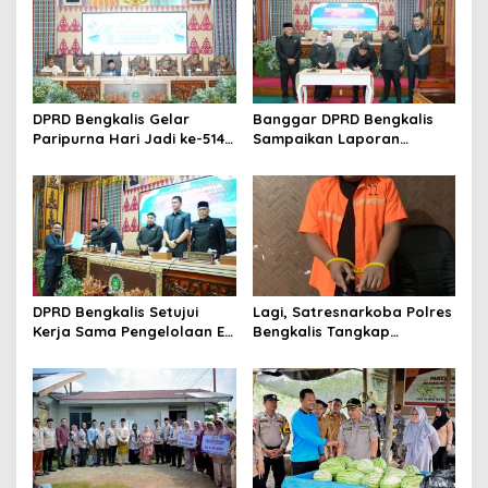
i
p
o
s
DPRD Bengkalis Gelar
Banggar DPRD Bengkalis
Paripurna Hari Jadi ke-514
Sampaikan Laporan
Bengkalis, Dalam
terhadap Ranperda
Semangat Membangun
Pertanggungjawaban
Negeri Junjungan.
Pelaksanaan APBD Tahun
Anggaran 2025
DPRD Bengkalis Setujui
Lagi, Satresnarkoba Polres
Kerja Sama Pengelolaan E-
Bengkalis Tangkap
Ticketing Ro-Ro Air Putih–
Pengedar Sabu di Bantan
Sungai Selari.
Air