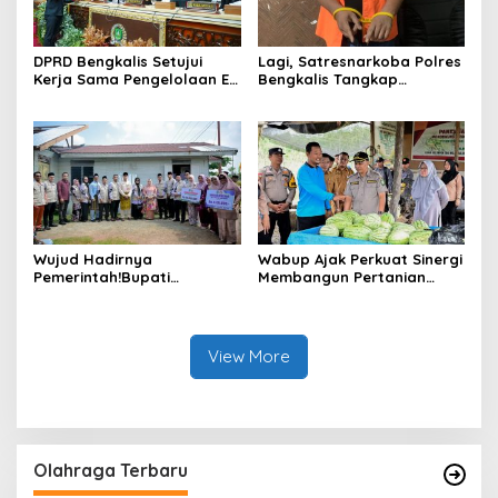
DPRD Bengkalis Setujui
Lagi, Satresnarkoba Polres
Kerja Sama Pengelolaan E-
Bengkalis Tangkap
Ticketing Ro-Ro Air Putih–
Pengedar Sabu di Bantan
Sungai Selari.
Air
Wujud Hadirnya
Wabup Ajak Perkuat Sinergi
Pemerintah!Bupati
Membangun Pertanian
Kasmarni Serahkan
Modern Saat Menghadiri
Bantuan Korban Puting
Panen Semangka Milik
Beliung di Desa Api-Api.
Petani Milenial.
View More
Olahraga Terbaru