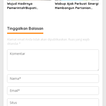
Wujud Hadirnya
Wabup Ajak Perkuat Sinergi
Pemerintah!Bupati
Membangun Pertanian
Kasmarni Serahkan
Modern Saat Menghadiri
Bantuan Korban Puting
Panen Semangka Milik
Beliung di Desa Api-Api.
Petani Milenial.
Tinggalkan Balasan
Alamat email Anda tidak akan dipublikasikan.
Ruas yang wajib
ditandai
*