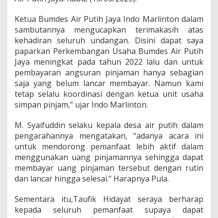
r
G
Ketua Bumdes Air Putih Jaya Indo Marlinton dalam
e
sambutannya mengucapkan terimakasih atas
b
y
kehadiran seluruh undangan. Disini dapat saya
a
paparkan Perkembangan Usaha Bumdes Air Putih
r
Jaya meningkat pada tahun 2022 lalu dan untuk
B
pembayaran angsuran pinjaman hanya sebagian
a
saja yang belum lancar membayar. Namun kami
g
i
tetap selalu koordinasi dengan ketua unit usaha
H
simpan pinjam,” ujar Indo Marlinton.
a
s
M. Syaifuddin selaku kepala desa air putih dalam
i
pengarahannya mengatakan, “adanya acara ini
l
T
untuk mendorong pemanfaat lebih aktif dalam
a
menggunakan uang pinjamannya sehingga dapat
h
membayar uang pinjaman tersebut dengan rutin
u
dan lancar hingga selesai.” Harapnya Pula.
n
2
0
Sementara itu,Taufik Hidayat seraya berharap
2
kepada seluruh pemanfaat supaya dapat
2