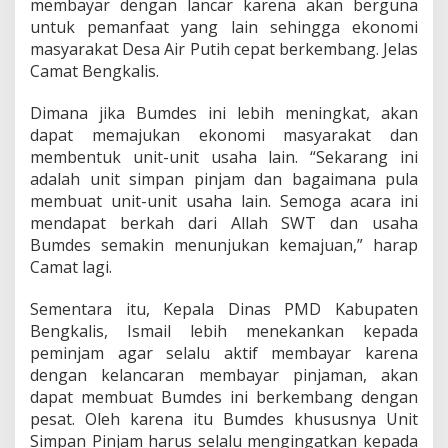
membayar dengan lancar karena akan berguna
,
untuk pemanfaat yang lain sehingga ekonomi
B
u
masyarakat Desa Air Putih cepat berkembang. Jelas
k
Camat Bengkalis.
t
i
Dimana jika Bumdes ini lebih meningkat, akan
E
dapat memajukan ekonomi masyarakat dan
k
s
membentuk unit-unit usaha lain. “Sekarang ini
i
adalah unit simpan pinjam dan bagaimana pula
s
membuat unit-unit usaha lain. Semoga acara ini
t
mendapat berkah dari Allah SWT dan usaha
e
Bumdes semakin menunjukan kemajuan,” harap
n
s
Camat lagi.
i
B
Sementara itu, Kepala Dinas PMD Kabupaten
u
Bengkalis, Ismail lebih menekankan kepada
m
peminjam agar selalu aktif membayar karena
d
e
dengan kelancaran membayar pinjaman, akan
s
dapat membuat Bumdes ini berkembang dengan
A
pesat. Oleh karena itu Bumdes khususnya Unit
i
Simpan Pinjam harus selalu mengingatkan kepada
r