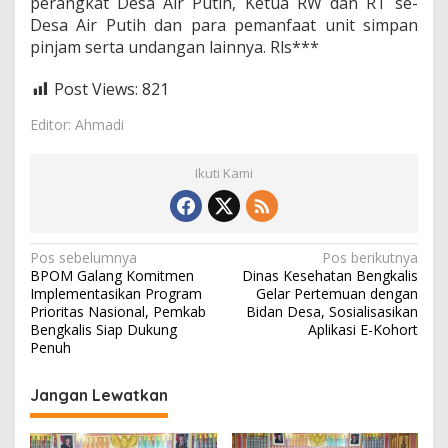
perangkat Desa Air Putih, Ketua RW dan RT se-
Desa Air Putih dan para pemanfaat unit simpan
pinjam serta undangan lainnya. Rls***
Post Views:
821
Editor: Ahmadi
Ikuti Kami
N
Pos sebelumnya
Pos berikutnya
BPOM Galang Komitmen
Dinas Kesehatan Bengkalis
a
Implementasikan Program
Gelar Pertemuan dengan
v
Prioritas Nasional, Pemkab
Bidan Desa, Sosialisasikan
Bengkalis Siap Dukung
Aplikasi E-Kohort
i
Penuh
g
Jangan Lewatkan
a
s