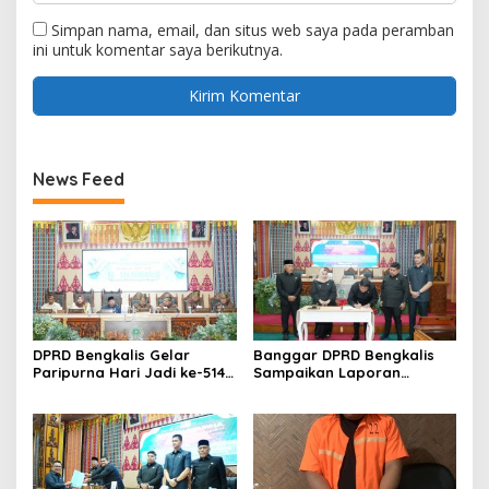
Simpan nama, email, dan situs web saya pada peramban
ini untuk komentar saya berikutnya.
News Feed
DPRD Bengkalis Gelar
Banggar DPRD Bengkalis
Paripurna Hari Jadi ke-514
Sampaikan Laporan
Bengkalis, Dalam
terhadap Ranperda
Semangat Membangun
Pertanggungjawaban
Negeri Junjungan.
Pelaksanaan APBD Tahun
Anggaran 2025