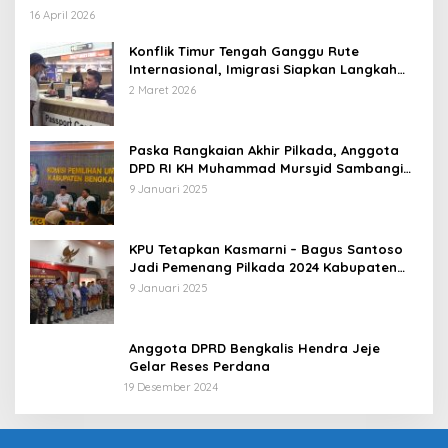
16 April 2026
Konflik Timur Tengah Ganggu Rute
Internasional, Imigrasi Siapkan Langkah
Antisipatif
2 Maret 2026
Paska Rangkaian Akhir Pilkada, Anggota
DPD RI KH Muhammad Mursyid Sambangi
KPU Bengkalis
9 Januari 2025
KPU Tetapkan Kasmarni – Bagus Santoso
Jadi Pemenang Pilkada 2024 Kabupaten
Bengkalis
9 Januari 2025
Anggota DPRD Bengkalis Hendra Jeje
Gelar Reses Perdana
19 Desember 2024