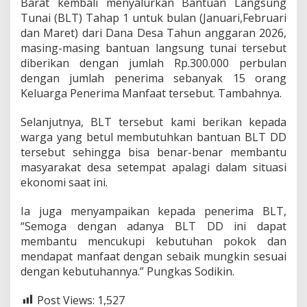
Barat kembali menyalurkan Bantuan Langsung
M
Tunai (BLT) Tahap 1 untuk bulan (Januari,Februari
d
dan Maret) dari Dana Desa Tahun anggaran 2026,
i
T
masing-masing bantuan langsung tunai tersebut
a
diberikan dengan jumlah Rp.300.000 perbulan
h
dengan jumlah penerima sebanyak 15 orang
u
Keluarga Penerima Manfaat tersebut. Tambahnya.
n
2
0
Selanjutnya, BLT tersebut kami berikan kepada
2
warga yang betul membutuhkan bantuan BLT DD
6
tersebut sehingga bisa benar-benar membantu
.
masyarakat desa setempat apalagi dalam situasi
ekonomi saat ini.
Ia juga menyampaikan kepada penerima BLT,
“Semoga dengan adanya BLT DD ini dapat
membantu mencukupi kebutuhan pokok dan
mendapat manfaat dengan sebaik mungkin sesuai
dengan kebutuhannya.” Pungkas Sodikin.
Post Views:
1,527