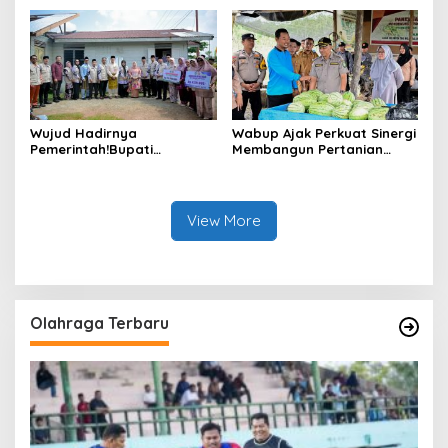
Sungai Selari.
Air
Wujud Hadirnya
Wabup Ajak Perkuat Sinergi
Pemerintah!Bupati
Membangun Pertanian
Kasmarni Serahkan
Modern Saat Menghadiri
Bantuan Korban Puting
Panen Semangka Milik
Beliung di Desa Api-Api.
Petani Milenial.
View More
Olahraga Terbaru