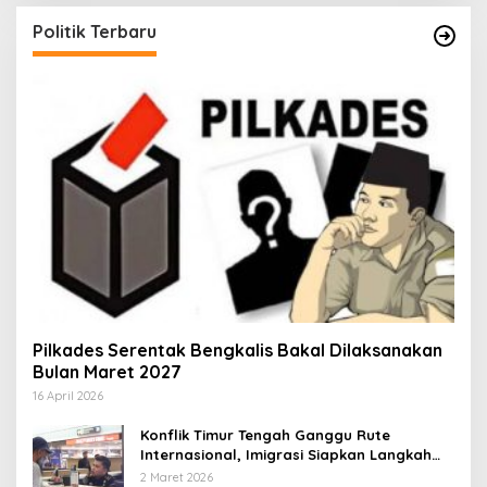
Politik Terbaru
Pilkades Serentak Bengkalis Bakal Dilaksanakan
Bulan Maret 2027
16 April 2026
Konflik Timur Tengah Ganggu Rute
Internasional, Imigrasi Siapkan Langkah
Antisipatif
2 Maret 2026