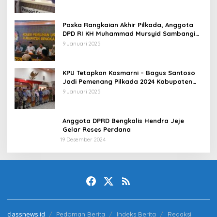
Paska Rangkaian Akhir Pilkada, Anggota
DPD RI KH Muhammad Mursyid Sambangi
KPU Bengkalis
9 Januari 2025
KPU Tetapkan Kasmarni – Bagus Santoso
Jadi Pemenang Pilkada 2024 Kabupaten
Bengkalis
9 Januari 2025
Anggota DPRD Bengkalis Hendra Jeje
Gelar Reses Perdana
19 Desember 2024
classnews.id
Pedoman Berita
Indeks Berita
Redaksi