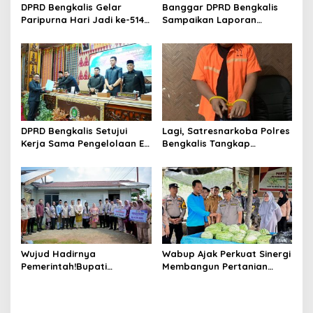
DPRD Bengkalis Gelar
Banggar DPRD Bengkalis
Paripurna Hari Jadi ke-514
Sampaikan Laporan
Bengkalis, Dalam
terhadap Ranperda
Semangat Membangun
Pertanggungjawaban
Negeri Junjungan.
Pelaksanaan APBD Tahun
Anggaran 2025
DPRD Bengkalis Setujui
Lagi, Satresnarkoba Polres
Kerja Sama Pengelolaan E-
Bengkalis Tangkap
Ticketing Ro-Ro Air Putih–
Pengedar Sabu di Bantan
Sungai Selari.
Air
Wujud Hadirnya
Wabup Ajak Perkuat Sinergi
Pemerintah!Bupati
Membangun Pertanian
Kasmarni Serahkan
Modern Saat Menghadiri
Bantuan Korban Puting
Panen Semangka Milik
Beliung di Desa Api-Api.
Petani Milenial.