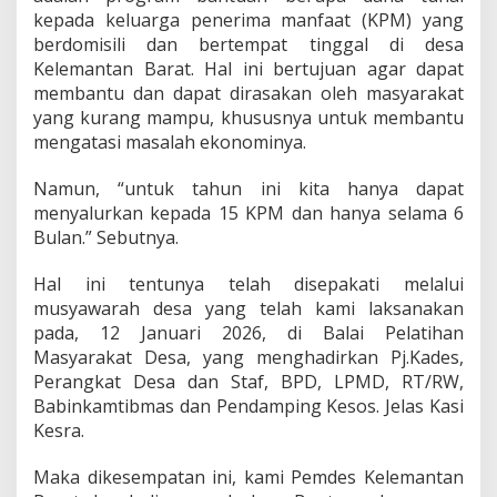
u
kepada keluarga penerima manfaat (KPM) yang
l
berdomisili dan bertempat tinggal di desa
a
Kelemantan Barat. Hal ini bertujuan agar dapat
n
membantu dan dapat dirasakan oleh masyarakat
D
a
yang kurang mampu, khususnya untuk membantu
n
mengatasi masalah ekonominya.
S
a
Namun, “untuk tahun ini kita hanya dapat
l
menyalurkan kepada 15 KPM dan hanya selama 6
u
r
Bulan.” Sebutnya.
k
a
Hal ini tentunya telah disepakati melalui
n
musyawarah desa yang telah kami laksanakan
K
pada, 12 Januari 2026, di Balai Pelatihan
e
p
Masyarakat Desa, yang menghadirkan Pj.Kades,
a
Perangkat Desa dan Staf, BPD, LPMD, RT/RW,
d
Babinkamtibmas dan Pendamping Kesos. Jelas Kasi
a
Kesra.
1
5
K
Maka dikesempatan ini, kami Pemdes Kelemantan
P