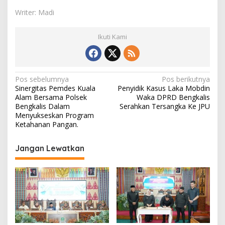
Writer: Madi
Ikuti Kami
N
Pos sebelumnya
Pos berikutnya
Sinergitas Pemdes Kuala
Penyidik Kasus Laka Mobdin
a
Alam Bersama Polsek
Waka DPRD Bengkalis
v
Bengkalis Dalam
Serahkan Tersangka Ke JPU
Menyukseskan Program
i
Ketahanan Pangan.
g
Jangan Lewatkan
a
s
i
p
o
s