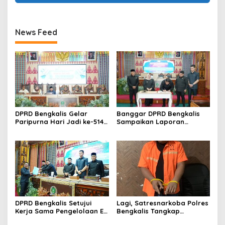
News Feed
DPRD Bengkalis Gelar
Banggar DPRD Bengkalis
Paripurna Hari Jadi ke-514
Sampaikan Laporan
Bengkalis, Dalam
terhadap Ranperda
Semangat Membangun
Pertanggungjawaban
Negeri Junjungan.
Pelaksanaan APBD Tahun
Anggaran 2025
DPRD Bengkalis Setujui
Lagi, Satresnarkoba Polres
Kerja Sama Pengelolaan E-
Bengkalis Tangkap
Ticketing Ro-Ro Air Putih–
Pengedar Sabu di Bantan