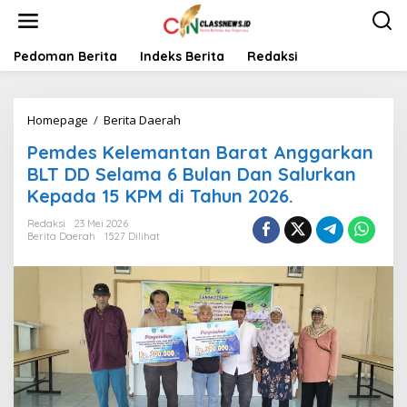
L
e
w
a
Pedoman Berita
Indeks Berita
Redaksi
t
i
k
Homepage
/
Berita Daerah
P
e
e
k
Pemdes Kelemantan Barat Anggarkan
m
o
d
n
BLT DD Selama 6 Bulan Dan Salurkan
e
t
Kepada 15 KPM di Tahun 2026.
s
e
K
n
Redaksi
23 Mei 2026
e
Berita Daerah
1527 Dilihat
l
e
m
a
n
t
a
n
B
a