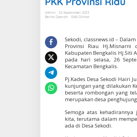
PKK Provinsi Riau
s
S
Admin
26 September 2023
e
Berita Daerah
1060 Dilihat
k
o
d
i
Sekodi, classnews.id – Dala
T
Provinsi Riau Hj.Misnarni
e
Kabupaten Bengkalis Hj.Siti 
r
pada hari selasa, 26 Sep
i
Kecamatan Bengkalis.
m
a
K
Pj.Kades Desa Sekodi Hairi J
u
kunjungan yang dilakukan Ke
n
beserta rombongan yang tel
j
merupakan desa penghujung 
u
n
g
Semoga atas kehadirannya j
a
kita, terutama dalam memp
n
ada di Desa Sekodi.
K
e