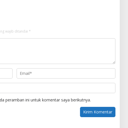
i Desa Api-Api.
Semangka Milik Petani Milenial.
ng wajib ditandai
*
da peramban ini untuk komentar saya berikutnya.