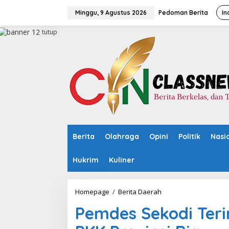
L
e
Minggu, 9 Agustus 2026
Pedoman Berita
In
w
a
tutup
t
i
k
e
k
o
n
t
e
n
Berita
Olahraga
Opini
Politik
Nasi
Hukrim
Kuliner
Homepage
/
Berita Daerah
P
e
Pemdes Sekodi Ter
m
d
e