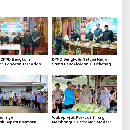
DPRD Bengkalis
DPRD Bengkalis Setujui Kerja
an Laporan terhadap
Sama Pengelolaan E-Ticketing
a Pertanggungjawaban
Ro-Ro Air Putih–Sungai Selari.
aan APBD Tahun
n 2025
dirnya
Wabup Ajak Perkuat Sinergi
ah!Bupati Kasmarni
Membangun Pertanian Modern
 Bantuan Korban Puting
Saat Menghadiri Panen