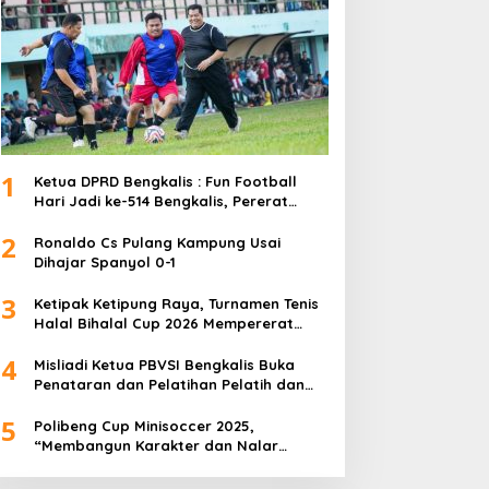
1
Ketua DPRD Bengkalis : Fun Football
Hari Jadi ke-514 Bengkalis, Pererat
Silaturahmi dan Perkuat Sinergitas.
2
Ronaldo Cs Pulang Kampung Usai
Dihajar Spanyol 0-1
3
Ketipak Ketipung Raya, Turnamen Tenis
Halal Bihalal Cup 2026 Mempererat
Kebersamaan Di Idul Fitri.
4
Misliadi Ketua PBVSI Bengkalis Buka
Penataran dan Pelatihan Pelatih dan
Wasit Tingkat Daerah
5
Polibeng Cup Minisoccer 2025,
“Membangun Karakter dan Nalar
Kompetitif Melalui Lapangan Hijau”.