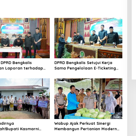
DPRD Bengkalis
DPRD Bengkalis Setujui Kerja
an Laporan terhadap
Sama Pengelolaan E-Ticketing
a Pertanggungjawaban
Ro-Ro Air Putih–Sungai Selari.
aan APBD Tahun
n 2025
dirnya
Wabup Ajak Perkuat Sinergi
ah!Bupati Kasmarni
Membangun Pertanian Modern
 Bantuan Korban Puting
Saat Menghadiri Panen