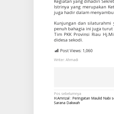
t
Kegiatan yang dihadiri Sekre
u
Istrinya yang merupakan Ke
a
juga hadir dalam menyambut 
T
i
Kunjungan dan silaturahmi
m
P
penuh bahagia ini juga turu
K
Tim PKK Provinsi Riau Hj.
K
didesa sekodi.
P
r
Post Views:
1,060
o
v
Writer: Ahmadi
i
n
s
i
R
i
a
u
N
Pos sebelumnya
H.Amrizal : Peringatan Maulid Nabi 
a
Sarana Dakwah
v