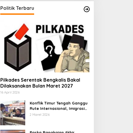
Politik Terbaru
Pilkades Serentak Bengkalis Bakal
Dilaksanakan Bulan Maret 2027
16 April 2026
Konflik Timur Tengah Ganggu
Rute Internasional, Imigrasi
Siapkan Langkah Antisipatif
2 Maret 2026
Paska Rangkaian Akhir