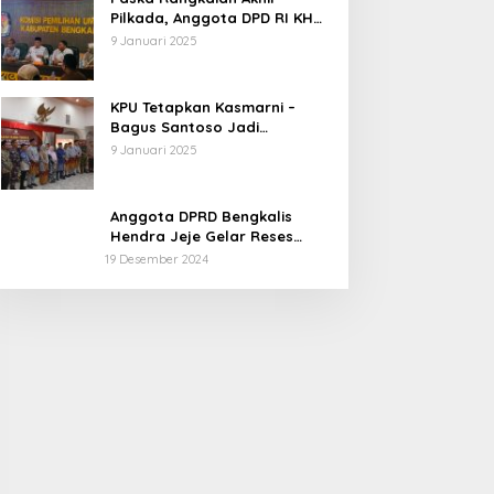
Pilkada, Anggota DPD RI KH
Muhammad Mursyid
9 Januari 2025
Sambangi KPU Bengkalis
KPU Tetapkan Kasmarni –
Bagus Santoso Jadi
Pemenang Pilkada 2024
9 Januari 2025
Kabupaten Bengkalis
Anggota DPRD Bengkalis
Hendra Jeje Gelar Reses
Perdana
19 Desember 2024