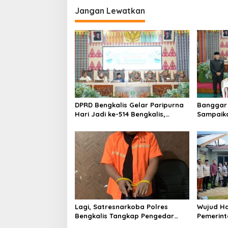
i
Jangan Lewatkan
g
a
s
i
p
o
s
DPRD Bengkalis Gelar Paripurna
Banggar 
Hari Jadi ke-514 Bengkalis,
Sampaik
Dalam Semangat Membangun
Ranperd
Negeri Junjungan.
Pelaksan
Anggara
Lagi, Satresnarkoba Polres
Wujud Ha
Bengkalis Tangkap Pengedar
Pemerint
Sabu di Bantan Air
Serahkan