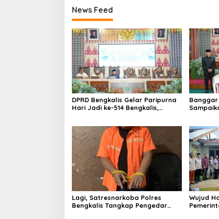
News Feed
DPRD Bengkalis Gelar Paripurna
Banggar 
Hari Jadi ke-514 Bengkalis,
Sampaik
Dalam Semangat Membangun
Ranperd
Negeri Junjungan.
Pelaksan
Anggara
Lagi, Satresnarkoba Polres
Wujud Ha
Bengkalis Tangkap Pengedar
Pemerint
Sabu di Bantan Air
Serahkan