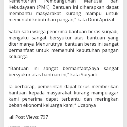
Kementerian Pembangunan Manusia dan
U
Kebudayaan (PMK). Bantuan ini diharapkan dapat
n
membantu masyarakat kurang mampu untuk
t
u
memenuhi kebutuhan pangan,” kata Doni Aprizal
k
M
Salah satu warga penerima bantuan beras suryadi,
a
mengaku sangat bersyukur atas bantuan yang
s
diterimanya. Menurutnya, bantuan beras ini sangat
y
a
bermanfaat untuk memenuhi kebutuhan pangan
r
keluarga.
a
k
“Bantuan ini sangat bermanfaat,Saya sangat
a
bersyukur atas bantuan ini,” kata Suryadi
t
K
u
Ia berharap, pemerintah dapat terus memberikan
r
bantuan kepada masyarakat kurang mampu,agar
a
kami penerima dapat terbantu dan meringkan
n
beban ekonomi keluarga kami,” Ucapnya
g
M
a
Post Views:
797
m
p