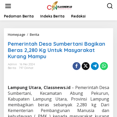
L
e
w
a
Pedoman Berita
Indeks Berita
Redaksi
t
i
k
Homepage
/
Berita
P
e
e
k
Pemerintah Desa Sumbertani Bagikan
m
o
e
n
Beras 2,280 Kg Untuk Masyarakat
r
t
Kurang Mampu
i
e
n
n
Admin
16 Mei 2024
t
Berita
797 Dilihat
a
h
D
e
Lampung Utara, Classnews.id
– Pemerintah Desa
s
Sumbertani, Kecamatan Abung Pekurun,
a
Kabupaten Lampung Utara, Provinsi Lampung
S
membagikan beras sebanyak 2,280 kg Dari
u
m
Kementerian Pembangunan Manusia dan
b
kebudayaan ( PMK ) kepada masyarakat kurang