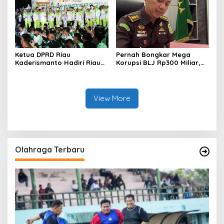
Bakti Sosial Kesehatan Di
Bengkalis.
Ketua DPRD Riau
Pernah Bongkar Mega
Kaderismanto Hadiri Riau
Korupsi BLJ Rp300 Miliar,
Bhayangkara Run 2026,
Dodi Wiraatmaja Kini
Dukung Sinergitas dan
Kembali ke Bengkalis
Kampanye Lingkungan
sebagai Plt Kajari
View More
Olahraga Terbaru