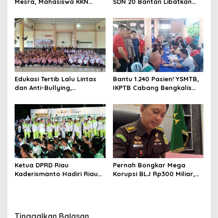
Mesra, Mahasiswa KKN
SDN 20 Bantan Libatkan
Universitas Abdurrab Gelar
Mahasiswa KKM ISNJ
Cek Kesehatan Gratis di
sebagai Dewan Juri
Posyandu Kampung Petas
Edukasi Tertib Lalu Lintas
Bantu 1.240 Pasien! YSMTB,
dan Anti-Bullying,
IKPTB Cabang Bengkalis
Satlantas Polres Bengkalis
dan Vihara Hok An Kiong
Gelar “Polisi Sahabat Anak”
Apresiasi Perkumpulan Kin
di SD IT Al-Fatih Duri
Men Riau Atas Kegiatan
Bakti Sosial Kesehatan Di
Bengkalis.
Ketua DPRD Riau
Pernah Bongkar Mega
Kaderismanto Hadiri Riau
Korupsi BLJ Rp300 Miliar,
Bhayangkara Run 2026,
Dodi Wiraatmaja Kini
Dukung Sinergitas dan
Kembali ke Bengkalis
Kampanye Lingkungan
sebagai Plt Kajari
Tinggalkan Balasan