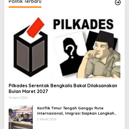
Politik Terbaru
Pilkades Serentak Bengkalis Bakal Dilaksanakan
Bulan Maret 2027
16 April 2026
Konflik Timur Tengah Ganggu Rute
Internasional, Imigrasi Siapkan Langkah
Antisipatif
2 Maret 2026