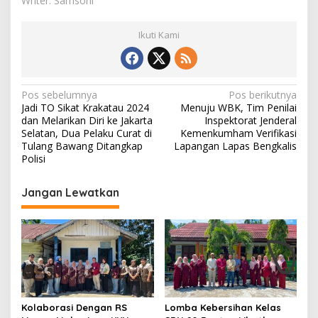
Writer: Samsoni
u
Ikuti Kami
N
Pos sebelumnya
Pos berikutnya
Jadi TO Sikat Krakatau 2024
Menuju WBK, Tim Penilai
a
dan Melarikan Diri ke Jakarta
Inspektorat Jenderal
v
Selatan, Dua Pelaku Curat di
Kemenkumham Verifikasi
Tulang Bawang Ditangkap
Lapangan Lapas Bengkalis
i
Polisi
g
Jangan Lewatkan
a
s
i
p
o
s
Kolaborasi Dengan RS
Lomba Kebersihan Kelas