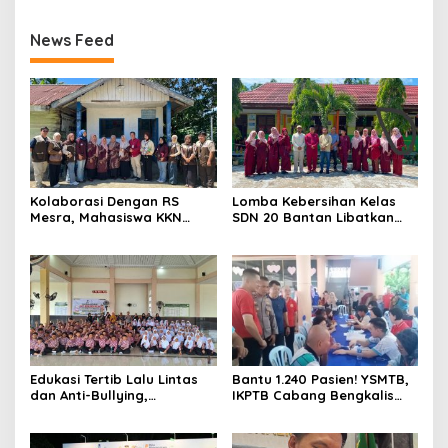
News Feed
Kolaborasi Dengan RS
Lomba Kebersihan Kelas
Mesra, Mahasiswa KKN
SDN 20 Bantan Libatkan
Universitas Abdurrab Gelar
Mahasiswa KKM ISNJ
Cek Kesehatan Gratis di
sebagai Dewan Juri
Posyandu Kampung Petas
Edukasi Tertib Lalu Lintas
Bantu 1.240 Pasien! YSMTB,
dan Anti-Bullying,
IKPTB Cabang Bengkalis
Satlantas Polres Bengkalis
dan Vihara Hok An Kiong
Gelar “Polisi Sahabat Anak”
Apresiasi Perkumpulan Kin
di SD IT Al-Fatih Duri
Men Riau Atas Kegiatan