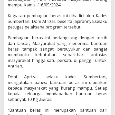
e
mampu. kamis, (16/05/2024).
r
t
Kegiatan pembagian beras ini dihadiri oleh Kades
a
n
Sumbertani Doni Afrizal, beserta jajarannya,selaku
i
petugas pelaksana program tersebut.
B
a
Pembagian beras ini berlangsung dengan tertib
g
dan lancar, Masyarakat yang menerima bantuan
i
k
beras tampak sangat bersuyukur dan sangat
a
membantu kebutuhan sehari-hari antusias
n
masyarakat hingga satu persatu di panggil untuk.
B
Antrian.
e
r
a
Doni Aprizal, selaku kades Sumbertani,
s
mengatakan bahwa bantuan beras ini diberikan
2
kepada masyarakat yang kurang mampu, Setiap
,
kepala keluarga mendapatkan bantuan beras
2
sebanyak 10 Kg ,Beras.
8
0
K
“Bantuan beras ini merupakan bantuan dari
g