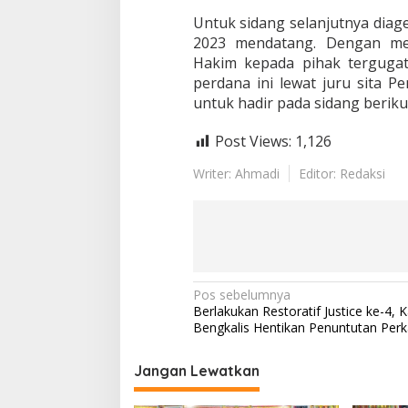
4
A
Untuk sidang selanjutnya diag
n
2023 mendatang. Dengan mel
g
Hakim kepada pihak tergugat
g
perdana ini lewat juru sita P
o
untuk hadir pada sidang beriku
t
a
D
Post Views:
1,126
P
R
Writer: Ahmadi
Editor: Redaksi
D
B
e
n
g
k
a
N
Pos sebelumnya
l
Berlakukan Restoratif Justice ke-4, K
i
a
Bengkalis Hentikan Penuntutan Per
s
v
.
i
Jangan Lewatkan
g