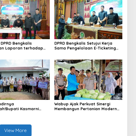
DPRD Bengkalis
DPRD Bengkalis Setujui Kerja
an Laporan terhadap
Sama Pengelolaan E-Ticketing
a Pertanggungjawaban
Ro-Ro Air Putih–Sungai Selari.
aan APBD Tahun
n 2025
dirnya
Wabup Ajak Perkuat Sinergi
ah!Bupati Kasmarni
Membangun Pertanian Modern
 Bantuan Korban Puting
Saat Menghadiri Panen
i Desa Api-Api.
Semangka Milik Petani Milenial.
View More