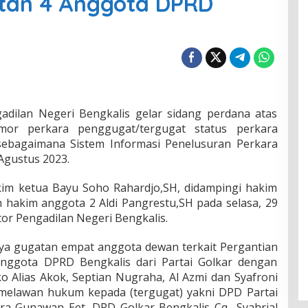
tan 4 Anggota DPRD
gadilan Negeri Bengkalis gelar sidang perdana atas
mor perkara penggugat/tergugat status perkara
sebagaimana Sistem Informasi Penelusuran Perkara
 Agustus 2023.
kim ketua Bayu Soho Rahardjo,SH, didampingi hakim
 hakim anggota 2 Aldi Pangrestu,SH pada selasa, 29
tor Pengadilan Negeri Bengkalis.
nya gugatan empat anggota dewan terkait Pergantian
nggota DPRD Bengkalis dari Partai Golkar dengan
 Alias Akok, Septian Nugraha, Al Azmi dan Syafroni
elawan hukum kepada (tergugat) yakni DPD Partai
ra Gunawan Eet, DPD Golkar Bengkalis Cq Syahrial