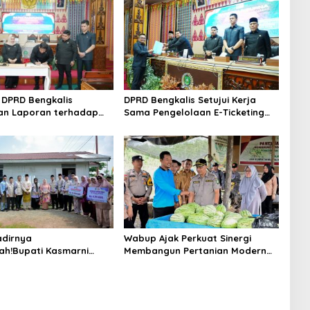
DPRD Bengkalis
DPRD Bengkalis Setujui Kerja
an Laporan terhadap
Sama Pengelolaan E-Ticketing
a Pertanggungjawaban
Ro-Ro Air Putih–Sungai Selari.
aan APBD Tahun
n 2025
dirnya
Wabup Ajak Perkuat Sinergi
ah!Bupati Kasmarni
Membangun Pertanian Modern
 Bantuan Korban Puting
Saat Menghadiri Panen
i Desa Api-Api.
Semangka Milik Petani Milenial.