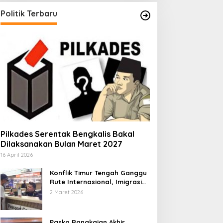
Politik Terbaru
Pilkades Serentak Bengkalis Bakal
Dilaksanakan Bulan Maret 2027
16 April 2026
Konflik Timur Tengah Ganggu
Rute Internasional, Imigrasi
Siapkan Langkah Antisipatif
2 Maret 2026
Paska Rangkaian Akhir