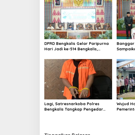
a
s
i
p
o
DPRD Bengkalis Gelar Paripurna
Banggar 
s
Hari Jadi ke-514 Bengkalis,
Sampaik
Dalam Semangat Membangun
Ranperd
Negeri Junjungan.
Pelaksan
Anggara
Lagi, Satresnarkoba Polres
Wujud Ha
Bengkalis Tangkap Pengedar
Pemerint
Sabu di Bantan Air
Serahkan
Beliung d