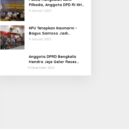
Pilkada, Anggota DPD RI KH
Muhammad Mursyid
9 Januari 2025
Sambangi KPU Bengkalis
KPU Tetapkan Kasmarni –
Bagus Santoso Jadi
Pemenang Pilkada 2024
9 Januari 2025
Kabupaten Bengkalis
Anggota DPRD Bengkalis
Hendra Jeje Gelar Reses
Perdana
19 Desember 2024