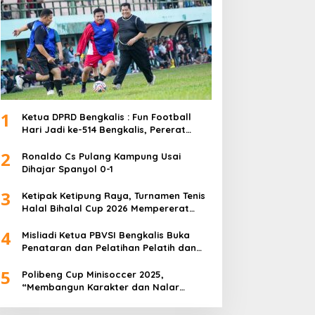
1
Ketua DPRD Bengkalis : Fun Football
Hari Jadi ke-514 Bengkalis, Pererat
Silaturahmi dan Perkuat Sinergitas.
2
Ronaldo Cs Pulang Kampung Usai
Dihajar Spanyol 0-1
3
Ketipak Ketipung Raya, Turnamen Tenis
Halal Bihalal Cup 2026 Mempererat
Kebersamaan Di Idul Fitri.
4
Misliadi Ketua PBVSI Bengkalis Buka
Penataran dan Pelatihan Pelatih dan
Wasit Tingkat Daerah
5
Polibeng Cup Minisoccer 2025,
“Membangun Karakter dan Nalar
Kompetitif Melalui Lapangan Hijau”.