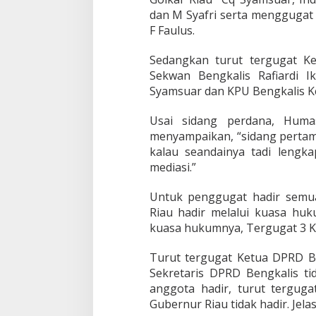
r
dan M Syafri serta menggugat 
S
i
F Faulus.
d
a
Sedangkan turut tergugat K
n
Sekwan Bengkalis Rafiardi I
g
Syamsuar dan KPU Bengkalis Ke
P
e
r
Usai sidang perdana, Huma
d
menyampaikan, “sidang pertam
a
kalau seandainya tadi lengka
n
mediasi.”
a
A
t
Untuk penggugat hadir semu
a
Riau hadir melalui kuasa huk
s
kuasa hukumnya, Tergugat 3 Ket
G
u
g
Turut tergugat Ketua DPRD Be
a
Sekretaris DPRD Bengkalis ti
t
anggota hadir, turut terguga
a
Gubernur Riau tidak hadir. Jel
n