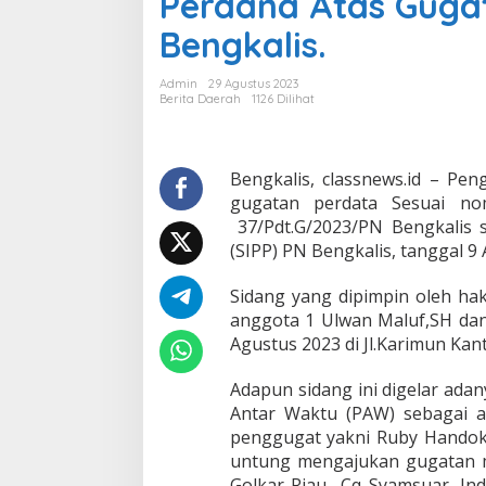
Perdana Atas Guga
d
Bengkalis.
i
l
a
Admin
29 Agustus 2023
n
Berita Daerah
1126 Dilihat
N
e
g
e
Bengkalis, classnews.id – Pen
r
gugatan perdata Sesuai no
i
37/Pdt.G/2023/PN Bengkalis 
B
(SIPP) PN Bengkalis, tanggal 9
e
n
g
Sidang yang dipimpin oleh ha
k
anggota 1 Ulwan Maluf,SH dan
a
Agustus 2023 di Jl.Karimun Kan
l
i
Adapun sidang ini digelar ada
s
G
Antar Waktu (PAW) sebagai a
e
penggugat yakni Ruby Handoko
l
untung mengajukan gugatan m
a
Golkar Riau Cq Syamsuar, Ind