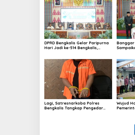
DPRD Bengkalis Gelar Paripurna
Banggar 
Hari Jadi ke-514 Bengkalis,
Sampaik
Dalam Semangat Membangun
Ranperd
Negeri Junjungan.
Pelaksan
Anggara
Lagi, Satresnarkoba Polres
Wujud Ha
Bengkalis Tangkap Pengedar
Pemerint
Sabu di Bantan Air
Serahkan
Beliung d