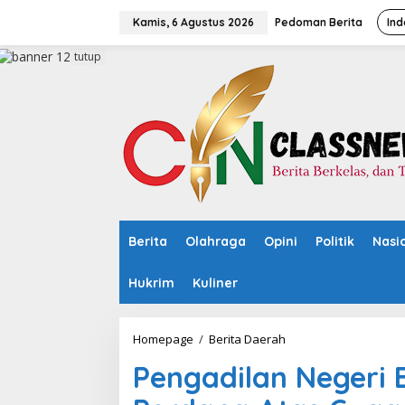
L
e
Kamis, 6 Agustus 2026
Pedoman Berita
Ind
w
a
tutup
t
i
k
e
k
o
n
t
e
n
Berita
Olahraga
Opini
Politik
Nasi
Hukrim
Kuliner
Homepage
/
Berita Daerah
P
e
Pengadilan Negeri 
n
g
a