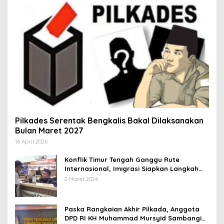
Pilkades Serentak Bengkalis Bakal Dilaksanakan
Bulan Maret 2027
16 April 2026
Konflik Timur Tengah Ganggu Rute
Internasional, Imigrasi Siapkan Langkah
Antisipatif
2 Maret 2026
Paska Rangkaian Akhir Pilkada, Anggota
DPD RI KH Muhammad Mursyid Sambangi