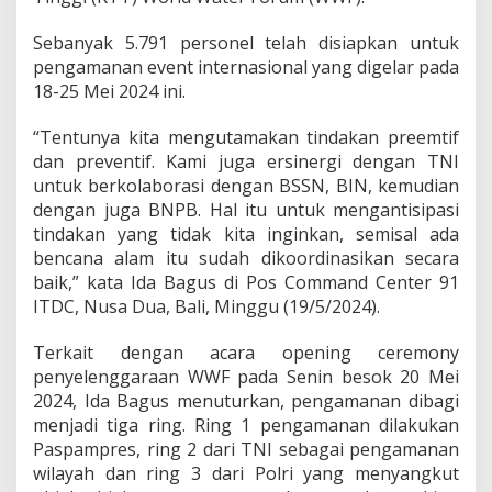
k
a
Sebanyak 5.791 personel telah disiapkan untuk
n
pengamanan event internasional yang digelar pada
O
p
18-25 Mei 2024 ini.
e
n
“Tentunya kita mengutamakan tindakan preemtif
i
dan preventif. Kami juga ersinergi dengan TNI
n
untuk berkolaborasi dengan BSSN, BIN, kemudian
g
C
dengan juga BNPB. Hal itu untuk mengantisipasi
e
tindakan yang tidak kita inginkan, semisal ada
r
bencana alam itu sudah dikoordinasikan secara
e
baik,” kata Ida Bagus di Pos Command Center 91
m
ITDC, Nusa Dua, Bali, Minggu (19/5/2024).
o
n
y
Terkait dengan acara opening ceremony
W
penyelenggaraan WWF pada Senin besok 20 Mei
o
2024, Ida Bagus menuturkan, pengamanan dibagi
r
menjadi tiga ring. Ring 1 pengamanan dilakukan
l
d
Paspampres, ring 2 dari TNI sebagai pengamanan
W
wilayah dan ring 3 dari Polri yang menyangkut
a