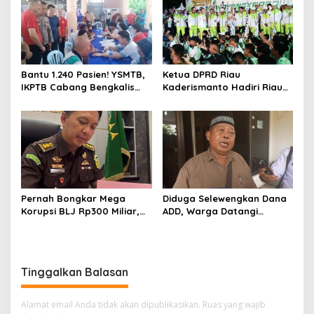
di SD IT Al-Fatih Duri
Bantu 1.240 Pasien! YSMTB,
Ketua DPRD Riau
IKPTB Cabang Bengkalis
Kaderismanto Hadiri Riau
dan Vihara Hok An Kiong
Bhayangkara Run 2026,
Apresiasi Perkumpulan Kin
Dukung Sinergitas dan
Men Riau Atas Kegiatan
Kampanye Lingkungan
Bakti Sosial Kesehatan Di
Bengkalis.
Pernah Bongkar Mega
Diduga Selewengkan Dana
Korupsi BLJ Rp300 Miliar,
ADD, Warga Datangi
Dodi Wiraatmaja Kini
Inspektorat Tagih
Kembali ke Bengkalis
Kejelasan Laporan Eks
sebagai Plt Kajari
Kades Darul Aman
Tinggalkan Balasan
Alamat email Anda tidak akan dipublikasikan.
Ruas yang wajib