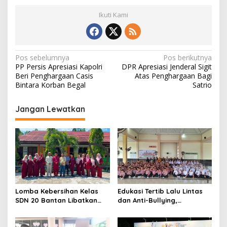
Ikuti Kami
N
Pos sebelumnya
Pos berikutnya
PP Persis Apresiasi Kapolri
DPR Apresiasi Jenderal Sigit
a
Beri Penghargaan Casis
Atas Penghargaan Bagi
v
Bintara Korban Begal
Satrio
i
Jangan Lewatkan
g
a
s
i
p
o
Lomba Kebersihan Kelas
Edukasi Tertib Lalu Lintas
s
SDN 20 Bantan Libatkan
dan Anti-Bullying,
Mahasiswa KKM ISNJ
Satlantas Polres Bengkalis
sebagai Dewan Juri
Gelar “Polisi Sahabat Anak”