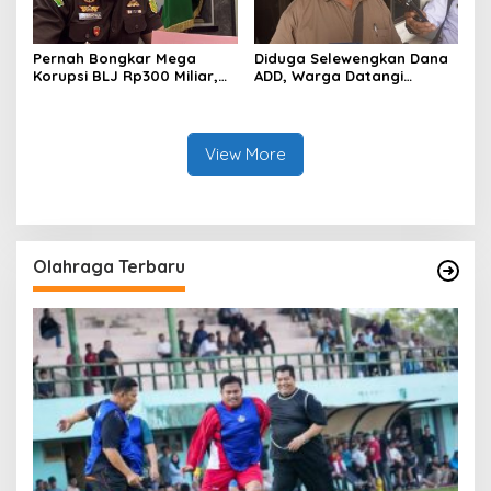
Pernah Bongkar Mega
Diduga Selewengkan Dana
Korupsi BLJ Rp300 Miliar,
ADD, Warga Datangi
Dodi Wiraatmaja Kini
Inspektorat Tagih
Kembali ke Bengkalis
Kejelasan Laporan Eks
sebagai Plt Kajari
Kades Darul Aman
View More
Olahraga Terbaru