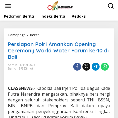
L
e
w
a
Pedoman Berita
Indeks Berita
Redaksi
t
i
k
Homepage
/
Berita
P
e
e
k
Persiapan Polri Amankan Opening
r
o
s
n
Ceremony World Water Forum ke-10 di
i
t
Bali
a
e
p
n
Admin
19 Mei 2024
a
Berita
893 Dilihat
n
P
o
l
CLASSNEWS
,- Kapolda Bali Irjen Pol Ida Bagus Kade
r
Putra Narendra mengatakan, pihaknya bersinergi
i
dengan seluruh stakeholders seperti TNI, BSSN,
A
BIN, BNPB dan Pemprov Bali dalam upaya
m
a
pengamanan penyelenggaraan Konfrensi Tingkat
n
Tinggi (KTT) World Water Forum (WWF).