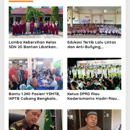
Lomba Kebersihan Kelas
Edukasi Tertib Lalu Lintas
SDN 20 Bantan Libatkan
dan Anti-Bullying,
Mahasiswa KKM ISNJ
Satlantas Polres Bengkalis
sebagai Dewan Juri
Gelar “Polisi Sahabat Anak”
di SD IT Al-Fatih Duri
Bantu 1.240 Pasien! YSMTB,
Ketua DPRD Riau
IKPTB Cabang Bengkalis
Kaderismanto Hadiri Riau
dan Vihara Hok An Kiong
Bhayangkara Run 2026,
Apresiasi Perkumpulan Kin
Dukung Sinergitas dan
Men Riau Atas Kegiatan
Kampanye Lingkungan
Bakti Sosial Kesehatan Di
Bengkalis.