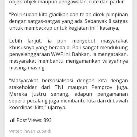
objek-objek maupun pengawalan, rute dan parkir.
t
e
“Polri sudah kita gladikan dan telah dicek pimpinan
r
F
dengan satgas-satgas yang ada. Sebanyak 8 satgas
o
untuk membackup untuk kegiatan ini,” katanya.
r
u
Lebih lanjut, ia pun menyebut masyarakat
m
khususnya yang berada di Bali sangat mendukung
k
e
penyelenggaraan WWF ini. Bahkan, ia mengatakan,
-
masyarakat membantu mengamankan wilayahnya
1
masing-masing.
0
d
“Masyarakat bersosialisasi dengan kita dengan
i
B
stakeholder dari TNI maupun Pemprov juga.
a
Mereka justru senang, adapun pengamanan
l
seperti pecalang juga membantu kita dan di bawah
i
koordinasi kita,” ujarnya.
Post Views:
893
Writer: Ihwan Zubaidi