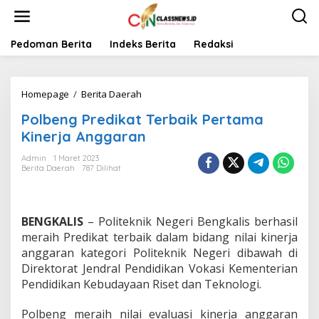
L
e
w
a
Pedoman Berita
Indeks Berita
Redaksi
t
i
k
Homepage
/
Berita Daerah
P
e
o
k
Polbeng Predikat Terbaik Pertama
l
o
b
n
Kinerja Anggaran
e
t
n
e
Admin
1 Maret 2023
Berita Daerah
787 Dilihat
g
n
P
r
e
BENGKALIS
– Politeknik Negeri Bengkalis berhasil
d
i
meraih Predikat terbaik dalam bidang nilai kinerja
k
anggaran kategori Politeknik Negeri dibawah di
a
Direktorat Jendral Pendidikan Vokasi Kementerian
t
Pendidikan Kebudayaan Riset dan Teknologi.
T
e
r
Polbeng meraih nilai evaluasi kinerja anggaran