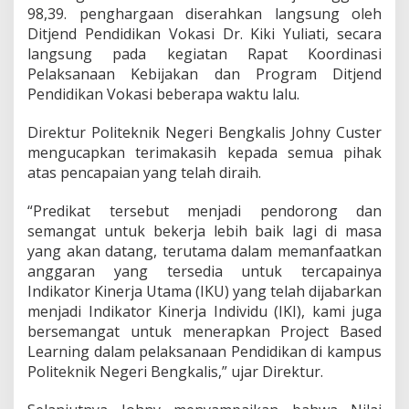
b
98,39. penghargaan diserahkan langsung oleh
a
Ditjend Pendidikan Vokasi Dr. Kiki Yuliati, secara
i
langsung pada kegiatan Rapat Koordinasi
k
Pelaksanaan Kebijakan dan Program Ditjend
P
e
Pendidikan Vokasi beberapa waktu lalu.
r
t
Direktur Politeknik Negeri Bengkalis Johny Custer
a
mengucapkan terimakasih kepada semua pihak
m
atas pencapaian yang telah diraih.
a
K
i
“Predikat tersebut menjadi pendorong dan
n
semangat untuk bekerja lebih baik lagi di masa
e
yang akan datang, terutama dalam memanfaatkan
r
anggaran yang tersedia untuk tercapainya
j
a
Indikator Kinerja Utama (IKU) yang telah dijabarkan
A
menjadi Indikator Kinerja Individu (IKI), kami juga
n
bersemangat untuk menerapkan Project Based
g
Learning dalam pelaksanaan Pendidikan di kampus
g
a
Politeknik Negeri Bengkalis,” ujar Direktur.
r
a