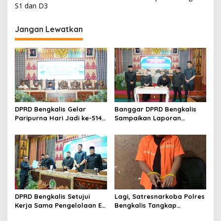
v
S1 dan D3
i
g
Jangan Lewatkan
a
s
i
p
o
s
DPRD Bengkalis Gelar
Banggar DPRD Bengkalis
Paripurna Hari Jadi ke-514
Sampaikan Laporan
Bengkalis, Dalam
terhadap Ranperda
Semangat Membangun
Pertanggungjawaban
Negeri Junjungan.
Pelaksanaan APBD Tahun
Anggaran 2025
DPRD Bengkalis Setujui
Lagi, Satresnarkoba Polres
Kerja Sama Pengelolaan E-
Bengkalis Tangkap
Ticketing Ro-Ro Air Putih–
Pengedar Sabu di Bantan