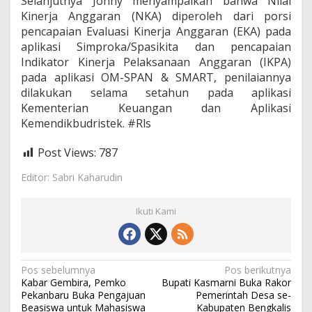
Selanjutnya Johny menyampaikan bahwa Nilai
n
Kinerja Anggaran (NKA) diperoleh dari porsi
pencapaian Evaluasi Kinerja Anggaran (EKA) pada
aplikasi Simproka/Spasikita dan pencapaian
Indikator Kinerja Pelaksanaan Anggaran (IKPA)
pada aplikasi OM-SPAN & SMART, penilaiannya
dilakukan selama setahun pada aplikasi
Kementerian Keuangan dan Aplikasi
Kemendikbudristek. #Rls
Post Views:
787
Editor: Sabri Kaharudin
Ikuti Kami
N
Pos sebelumnya
Pos berikutnya
Kabar Gembira, Pemko
Bupati Kasmarni Buka Rakor
a
Pekanbaru Buka Pengajuan
Pemerintah Desa se-
Beasiswa untuk Mahasiswa
Kabupaten Bengkalis