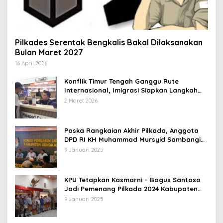
Pilkades Serentak Bengkalis Bakal Dilaksanakan
Bulan Maret 2027
16 April 2026
Konflik Timur Tengah Ganggu Rute
Internasional, Imigrasi Siapkan Langkah
Antisipatif
2 Maret 2026
Paska Rangkaian Akhir Pilkada, Anggota
DPD RI KH Muhammad Mursyid Sambangi
KPU Bengkalis
9 Januari 2025
KPU Tetapkan Kasmarni – Bagus Santoso
Jadi Pemenang Pilkada 2024 Kabupaten
Bengkalis
9 Januari 2025