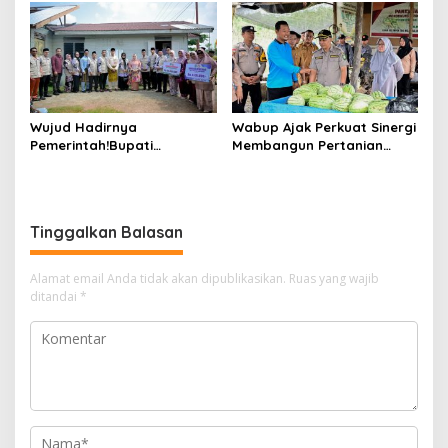
Sungai Selari.
Air
Wujud Hadirnya
Wabup Ajak Perkuat Sinergi
Pemerintah!Bupati
Membangun Pertanian
Kasmarni Serahkan
Modern Saat Menghadiri
Bantuan Korban Puting
Panen Semangka Milik
Beliung di Desa Api-Api.
Petani Milenial.
Tinggalkan Balasan
Alamat email Anda tidak akan dipublikasikan.
Ruas yang wajib
ditandai
*