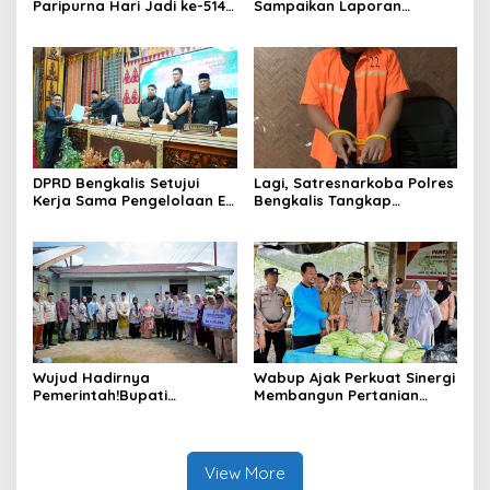
Paripurna Hari Jadi ke-514
Sampaikan Laporan
Bengkalis, Dalam
terhadap Ranperda
Semangat Membangun
Pertanggungjawaban
Negeri Junjungan.
Pelaksanaan APBD Tahun
Anggaran 2025
DPRD Bengkalis Setujui
Lagi, Satresnarkoba Polres
Kerja Sama Pengelolaan E-
Bengkalis Tangkap
Ticketing Ro-Ro Air Putih–
Pengedar Sabu di Bantan
Sungai Selari.
Air
Wujud Hadirnya
Wabup Ajak Perkuat Sinergi
Pemerintah!Bupati
Membangun Pertanian
Kasmarni Serahkan
Modern Saat Menghadiri
Bantuan Korban Puting
Panen Semangka Milik
Beliung di Desa Api-Api.
Petani Milenial.
View More