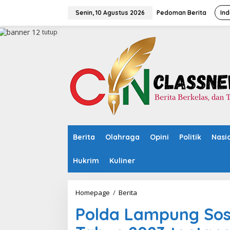
L
e
Senin, 10 Agustus 2026
Pedoman Berita
Ind
w
a
tutup
t
i
k
e
k
o
n
t
e
n
Berita
Olahraga
Opini
Politik
Nasi
Hukrim
Kuliner
Homepage
/
Berita
P
o
Polda Lampung Sosi
l
d
a