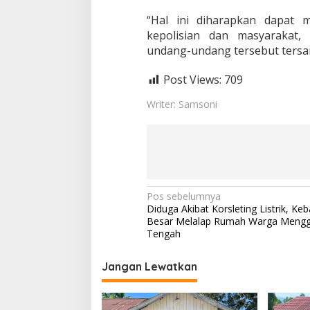
d
i
“Hal ini diharapkan dapat 
P
kepolisian dan masyarakat
o
undang-undang tersebut tersam
l
r
e
Post Views:
709
s
P
Writer: Samsoni
r
i
n
g
s
e
w
N
Pos sebelumnya
u
Diduga Akibat Korsleting Listrik, Ke
a
Besar Melalap Rumah Warga Mengg
v
Tengah
i
Jangan Lewatkan
g
a