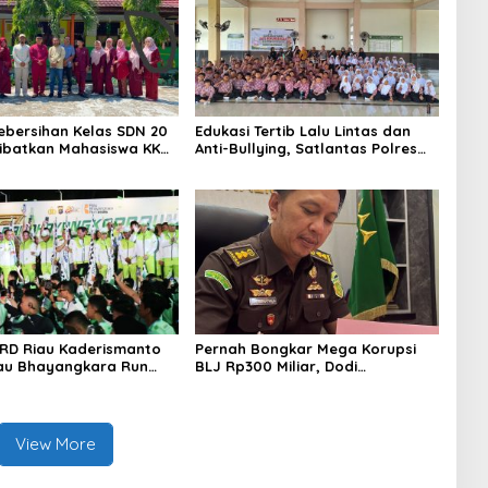
bersihan Kelas SDN 20
Edukasi Tertib Lalu Lintas dan
ibatkan Mahasiswa KKM
Anti-Bullying, Satlantas Polres
agai Dewan Juri
Bengkalis Gelar “Polisi Sahabat
Anak” di SD IT Al-Fatih Duri
RD Riau Kaderismanto
Pernah Bongkar Mega Korupsi
iau Bhayangkara Run
BLJ Rp300 Miliar, Dodi
kung Sinergitas dan
Wiraatmaja Kini Kembali ke
e Lingkungan
Bengkalis sebagai Plt Kajari
View More