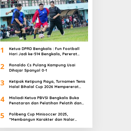
1
Ketua DPRD Bengkalis : Fun Football
Hari Jadi ke-514 Bengkalis, Pererat
Silaturahmi dan Perkuat Sinergitas.
2
Ronaldo Cs Pulang Kampung Usai
Dihajar Spanyol 0-1
3
Ketipak Ketipung Raya, Turnamen Tenis
Halal Bihalal Cup 2026 Mempererat
Kebersamaan Di Idul Fitri.
4
Misliadi Ketua PBVSI Bengkalis Buka
Penataran dan Pelatihan Pelatih dan
Wasit Tingkat Daerah
5
Polibeng Cup Minisoccer 2025,
“Membangun Karakter dan Nalar
Kompetitif Melalui Lapangan Hijau”.