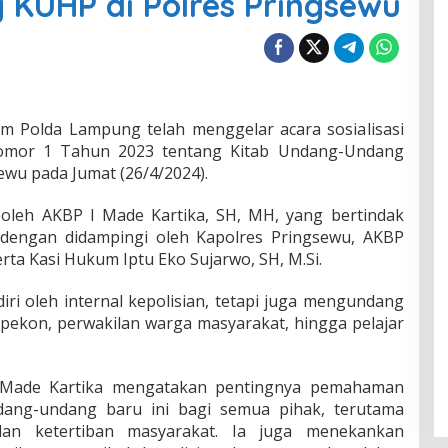
 KUHP di Polres Pringsewu
m Polda Lampung telah menggelar acara sosialisasi
mor 1 Tahun 2023 tentang Kitab Undang-Undang
ewu pada Jumat (26/4/2024).
i oleh AKBP I Made Kartika, SH, MH, yang bertindak
i, dengan didampingi oleh Kapolres Pringsewu, AKBP
erta Kasi Hukum Iptu Eko Sujarwo, SH, M.Si.
adiri oleh internal kepolisian, tetapi juga mengundang
a pekon, perwakilan warga masyarakat, hingga pelajar
 Made Kartika mengatakan pentingnya pemahaman
ang-undang baru ini bagi semua pihak, terutama
n ketertiban masyarakat. Ia juga menekankan