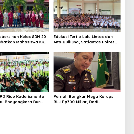
bersihan Kelas SDN 20
Edukasi Tertib Lalu Lintas dan
ibatkan Mahasiswa KKM
Anti-Bullying, Satlantas Polres
agai Dewan Juri
Bengkalis Gelar “Polisi Sahabat
Anak” di SD IT Al-Fatih Duri
RD Riau Kaderismanto
Pernah Bongkar Mega Korupsi
iau Bhayangkara Run
BLJ Rp300 Miliar, Dodi
kung Sinergitas dan
Wiraatmaja Kini Kembali ke
e Lingkungan
Bengkalis sebagai Plt Kajari