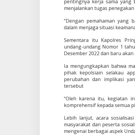
o
pentingnya kerja sama yang b
m
menjalankan tugas penegakan 
o
r
“Dengan pemahaman yang bai
1
dalam menjaga situasi keamana
T
a
h
Sementara itu Kapolres Pri
u
undang-undang Nomor 1 tahun
n
Desember 2022 dan baru akan d
2
0
Ia mengungkapkan bahwa masa
2
3
pihak kepolsiain selakau 
t
perubahan dan implikasi ya
e
tersebut
n
t
“Oleh karena itu, kegiatan
a
n
komprehensif kepada semua pi
g
K
Lebih lanjut, acara sosialis
U
masyarakat dan peserta sosial
H
mengenai berbagai aspek Und
P