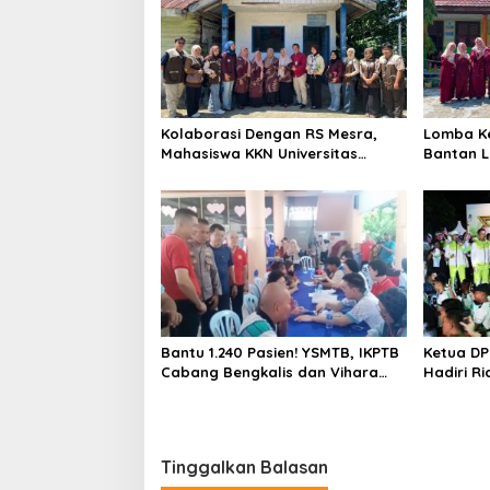
s
i
p
o
s
Kolaborasi Dengan RS Mesra,
Lomba Ke
Mahasiswa KKN Universitas
Bantan L
Abdurrab Gelar Cek Kesehatan
ISNJ seb
Gratis di Posyandu Kampung
Petas
Bantu 1.240 Pasien! YSMTB, IKPTB
Ketua DP
Cabang Bengkalis dan Vihara
Hadiri R
Hok An Kiong Apresiasi
2026, Du
Perkumpulan Kin Men Riau Atas
Kampany
Kegiatan Bakti Sosial Kesehatan
Di Bengkalis.
Tinggalkan Balasan