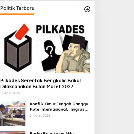
Politik Terbaru
Pilkades Serentak Bengkalis Bakal
Dilaksanakan Bulan Maret 2027
16 April 2026
Konflik Timur Tengah Ganggu
Rute Internasional, Imigrasi
Siapkan Langkah Antisipatif
2 Maret 2026
Paska Rangkaian Akhir