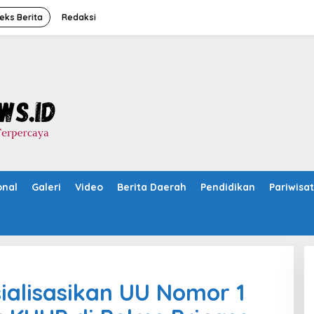
eks Berita
Redaksi
onal
Galeri
Video
Berita Daerah
Pendidikan
Pariwisa
alisasikan UU Nomor 1