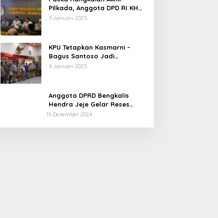
Pilkada, Anggota DPD RI KH
Muhammad Mursyid
9 Januari 2025
Sambangi KPU Bengkalis
KPU Tetapkan Kasmarni –
Bagus Santoso Jadi
Pemenang Pilkada 2024
9 Januari 2025
Kabupaten Bengkalis
Anggota DPRD Bengkalis
Hendra Jeje Gelar Reses
Perdana
19 Desember 2024