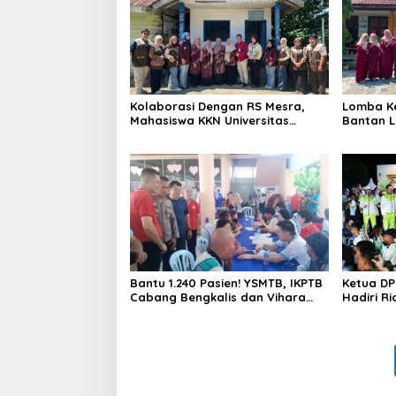
Kolaborasi Dengan RS Mesra,
Lomba Ke
Mahasiswa KKN Universitas
Bantan L
Abdurrab Gelar Cek Kesehatan
ISNJ seb
Gratis di Posyandu Kampung
Petas
Bantu 1.240 Pasien! YSMTB, IKPTB
Ketua DP
Cabang Bengkalis dan Vihara
Hadiri R
Hok An Kiong Apresiasi
2026, Du
Perkumpulan Kin Men Riau Atas
Kampany
Kegiatan Bakti Sosial Kesehatan
Di Bengkalis.