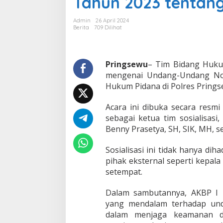
Tahun 2023 tentang
L
a
Admin
26 April 2024
m
Berita
709 Dilihat
p
u
n
g
Pringsewu
– Tim Bidang Huku
S
mengenai Undang-Undang No
o
Hukum Pidana di Polres Prings
s
i
Acara ini dibuka secara resm
a
l
sebagai ketua tim sosialisas
i
Benny Prasetya, SH, SIK, MH, s
s
a
Sosialisasi ini tidak hanya dih
s
pihak eksternal seperti kepal
i
k
setempat.
a
n
Dalam sambutannya, AKBP I
U
yang mendalam terhadap und
U
dalam menjaga keamanan da
N