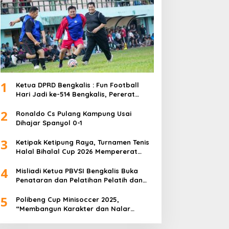
1
Ketua DPRD Bengkalis : Fun Football
Hari Jadi ke-514 Bengkalis, Pererat
Silaturahmi dan Perkuat Sinergitas.
2
Ronaldo Cs Pulang Kampung Usai
Dihajar Spanyol 0-1
3
Ketipak Ketipung Raya, Turnamen Tenis
Halal Bihalal Cup 2026 Mempererat
Kebersamaan Di Idul Fitri.
4
Misliadi Ketua PBVSI Bengkalis Buka
Penataran dan Pelatihan Pelatih dan
Wasit Tingkat Daerah
5
Polibeng Cup Minisoccer 2025,
“Membangun Karakter dan Nalar
Kompetitif Melalui Lapangan Hijau”.