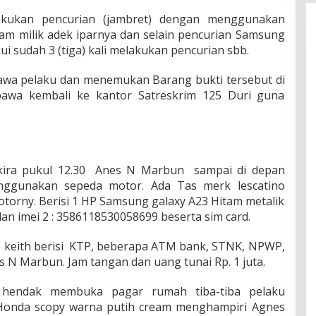
kukan pencurian (jambret) dengan menggunakan
am milik adek iparnya dan selain pencurian Samsung
i sudah 3 (tiga) kali melakukan pencurian sbb.
awa pelaku dan menemukan Barang bukti tersebut di
bawa kembali ke kantor Satreskrim 125 Duri guna
ekira pukul 12.30 Anes N Marbun sampai di depan
nggunakan sepeda motor. Ada Tas merk lescatino
otorny. Berisi 1 HP Samsung galaxy A23 Hitam metalik
n imei 2 : 3586118530058699 beserta sim card.
keith berisi KTP, beberapa ATM bank, STNK, NPWP,
s N Marbun. Jam tangan dan uang tunai Rp. 1 juta.
hendak membuka pagar rumah tiba-tiba pelaku
onda scopy warna putih cream menghampiri Agnes