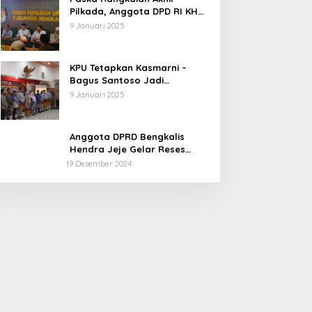
Pilkada, Anggota DPD RI KH
Muhammad Mursyid
9 Januari 2025
Sambangi KPU Bengkalis
KPU Tetapkan Kasmarni –
Bagus Santoso Jadi
Pemenang Pilkada 2024
9 Januari 2025
Kabupaten Bengkalis
Anggota DPRD Bengkalis
Hendra Jeje Gelar Reses
Perdana
19 Desember 2024