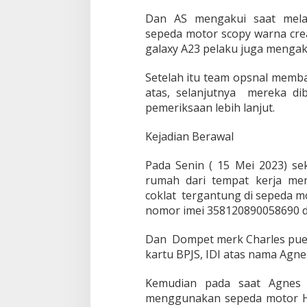
W
a
Dan AS mengakui saat mela
n
sepeda motor scopy warna cre
i
galaxy A23 pelaku juga mengaku
t
a
M
Setelah itu team opsnal memb
a
atas, selanjutnya mereka di
u
pemeriksaan lebih lanjut.
B
u
Kejadian Berawal
k
a
P
Pada Senin ( 15 Mei 2023) s
i
rumah dari tempat kerja me
n
coklat tergantung di sepeda m
t
nomor imei 358120890058690 da
u
P
a
Dan Dompet merk Charles pue 
g
kartu BPJS, IDI atas nama Agne
a
r
Kemudian pada saat Agnes 
R
menggunakan sepeda motor H
u