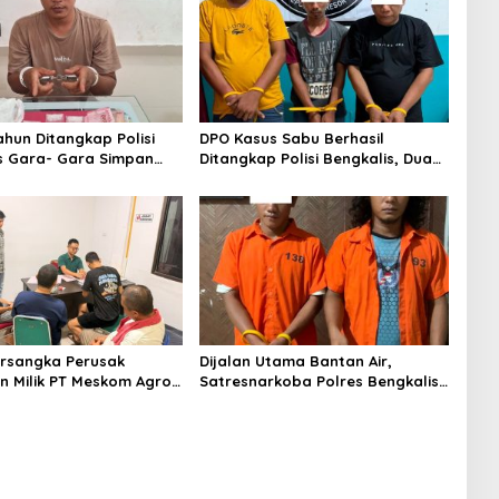
ahun Ditangkap Polisi
DPO Kasus Sabu Berhasil
s Gara- Gara Simpan
Ditangkap Polisi Bengkalis, Dua
Rekannya Turut Diringkus
rsangka Perusak
Dijalan Utama Bantan Air,
 Milik PT Meskom Agro
Satresnarkoba Polres Bengkalis
Dilimpahkan Ke Kejari
Ringkus Dua Terduga Pengedar
s
Sabu