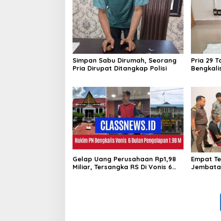
Simpan Sabu Dirumah, Seorang
Pria 29 T
Pria Dirupat Ditangkap Polisi
Bengkali
Sabu
Gelap Uang Perusahaan Rp1,98
Empat Te
Miliar, Tersangka RS Di Vonis 6
Jembatan
Bulan Oleh Hakim PN Bengkalis,
Sarimas 
JPU Ajukan Banding
Bengkali