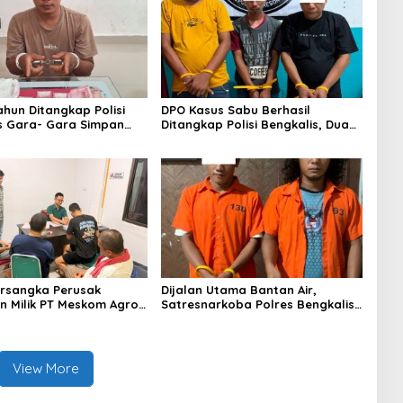
ahun Ditangkap Polisi
DPO Kasus Sabu Berhasil
s Gara- Gara Simpan
Ditangkap Polisi Bengkalis, Dua
Rekannya Turut Diringkus
rsangka Perusak
Dijalan Utama Bantan Air,
 Milik PT Meskom Agro
Satresnarkoba Polres Bengkalis
Dilimpahkan Ke Kejari
Ringkus Dua Terduga Pengedar
s
Sabu
View More