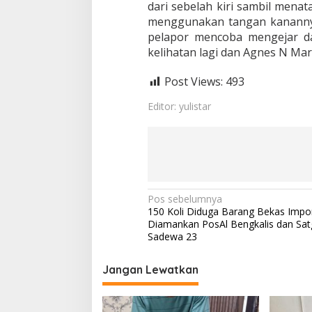
m
dari sebelah kiri sambil mena
a
menggunakan tangan kanannya 
h
pelapor mencoba mengejar da
d
kelihatan lagi dan Agnes N Ma
i
D
u
Post Views:
493
r
i
Editor: yulistar
N
Pos sebelumnya
150 Koli Diduga Barang Bekas Impo
a
Diamankan PosAl Bengkalis dan Sat
v
Sadewa 23
i
Jangan Lewatkan
g
a