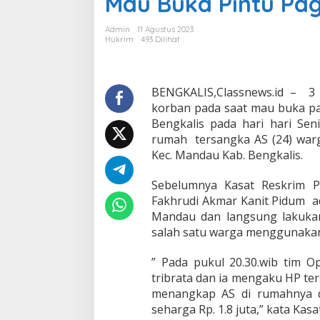
Mau Buka Pintu Pag
i
T
Admin
11 Agustus 2023
a
Hukrim
493 Dilihat
n
g
k
a
BENGKALIS,Classnews.id – 3
p
korban pada saat mau buka pa
P
Bengkalis pada hari hari Sen
e
rumah tersangka AS (24) warga
l
Kec. Mandau Kab. Bengkalis.
a
k
u
Sebelumnya Kasat Reskrim Po
J
Fakhrudi Akmar Kanit Pidum ad
a
Mandau dan langsung lakukan
m
salah satu warga menggunakan 
b
r
e
” Pada pukul 20.30.wib tim 
t
tribrata dan ia mengaku HP ter
T
menangkap AS di rumahnya d
a
seharga Rp. 1.8 juta,” kata Kasa
s