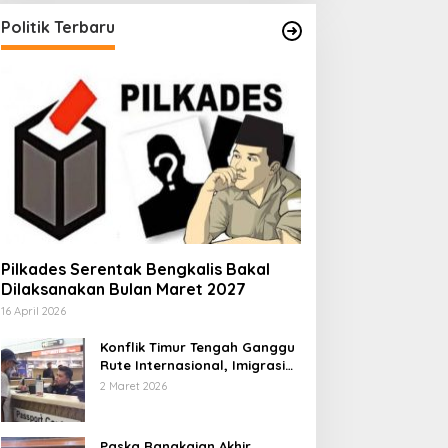
Politik Terbaru
Pilkades Serentak Bengkalis Bakal
Dilaksanakan Bulan Maret 2027
16 April 2026
Konflik Timur Tengah Ganggu
Rute Internasional, Imigrasi
Siapkan Langkah Antisipatif
2 Maret 2026
Paska Rangkaian Akhir