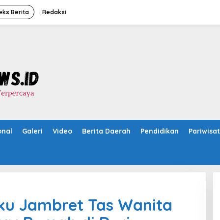
eks Berita
Redaksi
onal
Galeri
Video
Berita Daerah
Pendidikan
Pariwisa
aku Jambret Tas Wanita