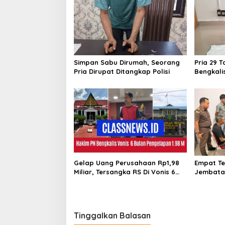
s
i
p
o
s
Simpan Sabu Dirumah, Seorang
Pria 29 T
Pria Dirupat Ditangkap Polisi
Bengkali
Sabu
Gelap Uang Perusahaan Rp1,98
Empat Te
Miliar, Tersangka RS Di Vonis 6
Jembatan
Bulan Oleh Hakim PN Bengkalis,
Sarimas 
JPU Ajukan Banding
Bengkali
Tinggalkan Balasan