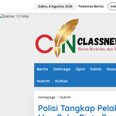
L
e
Sabtu, 8 Agustus 2026
Pedoman Berita
Ind
w
a
tutup
t
i
k
e
k
o
n
t
e
n
Berita
Olahraga
Opini
Politik
Nasi
Hukrim
Kuliner
Homepage
/
Hukrim
P
o
Polisi Tangkap Pel
l
i
s