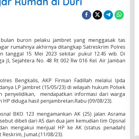
ar Rumah di Duri
 bulan buron pelaku jambret yang menggasak tas
gar rumahnya akhirnya ditangkap Satreskrim Polres
in tanggal 15 Mei 2023 sekitar pukul 12.45 wib. Di
 JL Sejahtera No. 48 Rt 002 Rw 016 Kel. Air Jamban
lres Bengkalis, AKP Firman Fadillah melalui Ipda
anya LP jambret (15/05/23) di wilayah hukum Polsek
 penyelidikan, mendapatkan informasi dari warga
HP diduga hasil penjambretan.Rabu (09/08/23).
Opsnal BKO 123 mengamankan AK (25) jalan Asrama
sebut dibeli dari AS dan dua jam kemudian tim Opsnal
an mengakui menjual HP ke AK (status penadah)
t Reskrim, Jumat.(11/08/23).