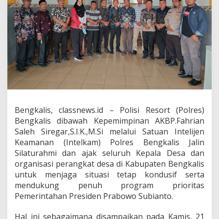
i
n
S
i
l
a
t
u
r
a
h
m
Bengkalis, classnews.id – Polisi Resort (Polres)
i
d
Bengkalis dibawah Kepemimpinan AKBP.Fahrian
a
Saleh Siregar,S.I.K.,M.Si melalui Satuan Intelijen
n
Keamanan (Intelkam) Polres Bengkalis Jalin
A
Silaturahmi dan ajak seluruh Kepala Desa dan
j
a
organisasi perangkat desa di Kabupaten Bengkalis
k
untuk menjaga situasi tetap kondusif serta
A
mendukung penuh program prioritas
P
Pemerintahan Presiden Prabowo Subianto.
D
E
S
Hal ini sebagaimana disampaikan pada Kamis, 21