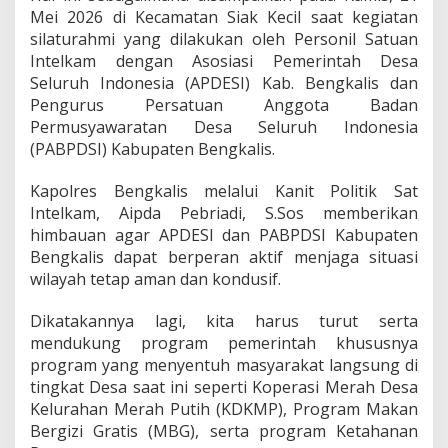
I
Mei 2026 di Kecamatan Siak Kecil saat kegiatan
s
silaturahmi yang dilakukan oleh Personil Satuan
e
Intelkam dengan Asosiasi Pemerintah Desa
r
Seluruh Indonesia (APDESI) Kab. Bengkalis dan
t
a
Pengurus Persatuan Anggota Badan
P
Permusyawaratan Desa Seluruh Indonesia
A
(PABPDSI) Kabupaten Bengkalis.
B
P
Kapolres Bengkalis melalui Kanit Politik Sat
D
S
Intelkam, Aipda Pebriadi, S.Sos memberikan
I
himbauan agar APDESI dan PABPDSI Kabupaten
J
Bengkalis dapat berperan aktif menjaga situasi
a
wilayah tetap aman dan kondusif.
g
a
S
Dikatakannya lagi, kita harus turut serta
i
mendukung program pemerintah khususnya
t
program yang menyentuh masyarakat langsung di
u
tingkat Desa saat ini seperti Koperasi Merah Desa
a
s
Kelurahan Merah Putih (KDKMP), Program Makan
i
Bergizi Gratis (MBG), serta program Ketahanan
K