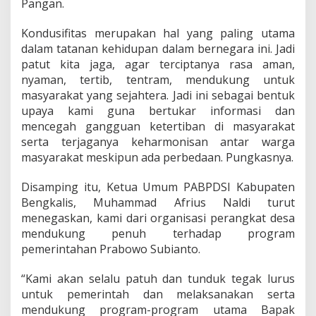
Pangan.
a
m
Kondusifitas merupakan hal yang paling utama
t
i
dalam tatanan kehidupan dalam bernegara ini. Jadi
b
patut kita jaga, agar terciptanya rasa aman,
m
nyaman, tertib, tentram, mendukung untuk
a
masyarakat yang sejahtera. Jadi ini sebagai bentuk
s
upaya kami guna bertukar informasi dan
d
a
mencegah gangguan ketertiban di masyarakat
n
serta terjaganya keharmonisan antar warga
D
masyarakat meskipun ada perbedaan. Pungkasnya.
u
k
Disamping itu, Ketua Umum PABPDSI Kabupaten
u
n
Bengkalis, Muhammad Afrius Naldi turut
g
menegaskan, kami dari organisasi perangkat desa
P
mendukung penuh terhadap program
r
pemerintahan Prabowo Subianto.
o
g
r
“Kami akan selalu patuh dan tunduk tegak lurus
a
untuk pemerintah dan melaksanakan serta
m
mendukung program-program utama Bapak
P