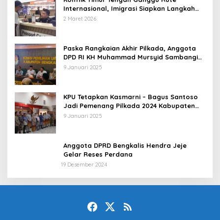
Internasional, Imigrasi Siapkan Langkah
Antisipatif
2 Maret 2026
Paska Rangkaian Akhir Pilkada, Anggota
DPD RI KH Muhammad Mursyid Sambangi
KPU Bengkalis
9 Januari 2025
KPU Tetapkan Kasmarni – Bagus Santoso
Jadi Pemenang Pilkada 2024 Kabupaten
Bengkalis
9 Januari 2025
Anggota DPRD Bengkalis Hendra Jeje
Gelar Reses Perdana
19 Desember 2024