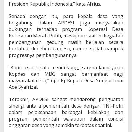
Presiden Republik Indonesia,” kata Afrius.
r
i
o
Senada dengan itu, para kepala desa yang
r
tergabung dalam APDESI juga menyatakan
i
dukungan terhadap program Koperasi Desa
t
Kelurahan Merah Putih, meskipun saat ini kegiatan
a
s
pembangunan gedung masih berjalan secara
P
bertahap di beberapa desa, namun sudah nampak
e
progresnya pembangunannya.
m
e
“Kami akan selalu mendukung, karena kami yakin
r
i
Kopdes dan MBG sangat bermanfaat bagi
n
masyarakat desa,” ujar Pj. Kepala Desa Sungai Linai
t
Ade Syafrizal.
a
h
Terakhir, APDESI sangat mendorong penguatan
.
sinergi antara pemerintah desa dengan TNI-Polri
dalam pelaksanaan berbagai kebijakan dan
program pemerintah walaupun dalam kondisi
anggaran desa yang semakin terbatas saat ini.