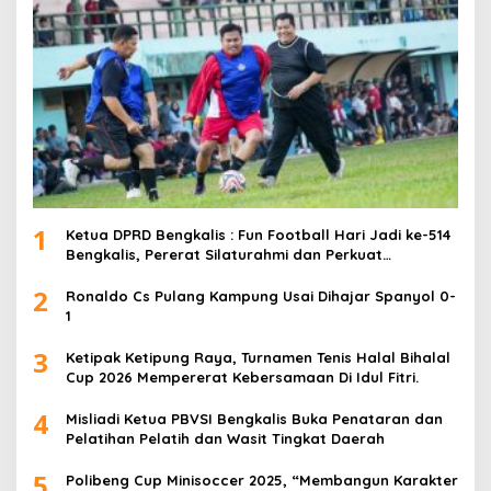
1
Ketua DPRD Bengkalis : Fun Football Hari Jadi ke-514
Bengkalis, Pererat Silaturahmi dan Perkuat
Sinergitas.
2
Ronaldo Cs Pulang Kampung Usai Dihajar Spanyol 0-
1
3
Ketipak Ketipung Raya, Turnamen Tenis Halal Bihalal
Cup 2026 Mempererat Kebersamaan Di Idul Fitri.
4
Misliadi Ketua PBVSI Bengkalis Buka Penataran dan
Pelatihan Pelatih dan Wasit Tingkat Daerah
5
Polibeng Cup Minisoccer 2025, “Membangun Karakter