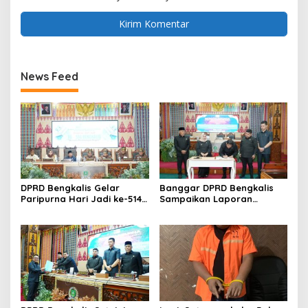
News Feed
DPRD Bengkalis Gelar
Banggar DPRD Bengkalis
Paripurna Hari Jadi ke-514
Sampaikan Laporan
Bengkalis, Dalam
terhadap Ranperda
Semangat Membangun
Pertanggungjawaban
Negeri Junjungan.
Pelaksanaan APBD Tahun
Anggaran 2025