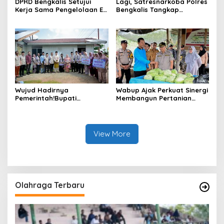
DPRD Bengkalis Setujui
Lagi, Satresnarkoba Polres
Kerja Sama Pengelolaan E-
Bengkalis Tangkap
Ticketing Ro-Ro Air Putih–
Pengedar Sabu di Bantan
Sungai Selari.
Air
Wujud Hadirnya
Wabup Ajak Perkuat Sinergi
Pemerintah!Bupati
Membangun Pertanian
Kasmarni Serahkan
Modern Saat Menghadiri
Bantuan Korban Puting
Panen Semangka Milik
Beliung di Desa Api-Api.
Petani Milenial.
View More
Olahraga Terbaru