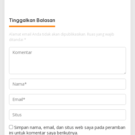
Bantuan Korban Puting
Panen Semangka Milik
Beliung di Desa Api-Api.
Petani Milenial.
Tinggalkan Balasan
Alamat email Anda tidak akan dipublikasikan.
Ruas yang wajib
ditandai
*
Simpan nama, email, dan situs web saya pada peramban
ini untuk komentar saya berikutnya.