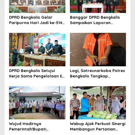
s
DPRD Bengkalis Gelar
Banggar DPRD Bengkalis
Paripurna Hari Jadi ke-514
Sampaikan Laporan
Bengkalis, Dalam
terhadap Ranperda
Semangat Membangun
Pertanggungjawaban
Negeri Junjungan.
Pelaksanaan APBD Tahun
Anggaran 2025
DPRD Bengkalis Setujui
Lagi, Satresnarkoba Polres
Kerja Sama Pengelolaan E-
Bengkalis Tangkap
Ticketing Ro-Ro Air Putih–
Pengedar Sabu di Bantan
Sungai Selari.
Air
Wujud Hadirnya
Wabup Ajak Perkuat Sinergi
Pemerintah!Bupati
Membangun Pertanian
Kasmarni Serahkan
Modern Saat Menghadiri