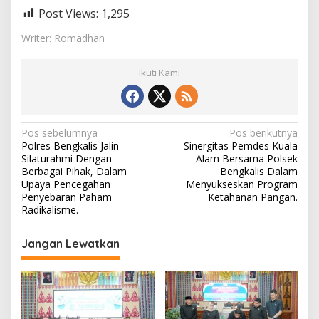
Post Views:
1,295
Writer: Romadhan
Ikuti Kami
N
Pos sebelumnya
Pos berikutnya
Polres Bengkalis Jalin
Sinergitas Pemdes Kuala
a
Silaturahmi Dengan
Alam Bersama Polsek
v
Berbagai Pihak, Dalam
Bengkalis Dalam
Upaya Pencegahan
Menyukseskan Program
i
Penyebaran Paham
Ketahanan Pangan.
Radikalisme.
g
a
Jangan Lewatkan
s
i
p
o