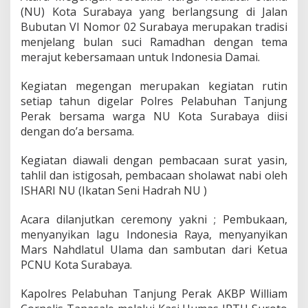
j
(NU) Kota Surabaya yang berlangsung di Jalan
u
Bubutan VI Nomor 02 Surabaya merupakan tradisi
n
menjelang bulan suci Ramadhan dengan tema
g
P
merajut kebersamaan untuk Indonesia Damai.
e
r
Kegiatan megengan merupakan kegiatan rutin
a
setiap tahun digelar Polres Pelabuhan Tanjung
k
Perak bersama warga NU Kota Surabaya diisi
G
e
dengan do’a bersama.
l
a
Kegiatan diawali dengan pembacaan surat yasin,
r
tahlil dan istigosah, pembacaan sholawat nabi oleh
T
ISHARI NU (Ikatan Seni Hadrah NU )
r
a
d
Acara dilanjutkan ceremony yakni ; Pembukaan,
i
menyanyikan lagu Indonesia Raya, menyanyikan
s
Mars Nahdlatul Ulama dan sambutan dari Ketua
i
PCNU Kota Surabaya.
M
e
g
Kapolres Pelabuhan Tanjung Perak AKBP William
e