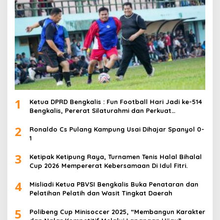
1
Ketua DPRD Bengkalis : Fun Football Hari Jadi ke-514
Bengkalis, Pererat Silaturahmi dan Perkuat
Sinergitas.
2
Ronaldo Cs Pulang Kampung Usai Dihajar Spanyol 0-
1
3
Ketipak Ketipung Raya, Turnamen Tenis Halal Bihalal
Cup 2026 Mempererat Kebersamaan Di Idul Fitri.
4
Misliadi Ketua PBVSI Bengkalis Buka Penataran dan
Pelatihan Pelatih dan Wasit Tingkat Daerah
5
Polibeng Cup Minisoccer 2025, “Membangun Karakter