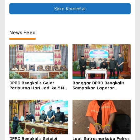
News Feed
DPRD Bengkalis Gelar
Banggar DPRD Bengkalis
Paripurna Hari Jadi ke-514
Sampaikan Laporan
Bengkalis, Dalam
terhadap Ranperda
Semangat Membangun
Pertanggungjawaban
Negeri Junjungan.
Pelaksanaan APBD Tahun
Anggaran 2025
DPRD Bengkalis Setujui
Lagi, Satresnarkoba Polres