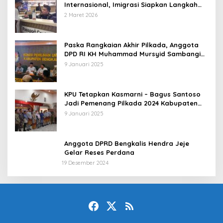
Internasional, Imigrasi Siapkan Langkah
Antisipatif
2 Maret 2026
Paska Rangkaian Akhir Pilkada, Anggota
DPD RI KH Muhammad Mursyid Sambangi
KPU Bengkalis
9 Januari 2025
KPU Tetapkan Kasmarni – Bagus Santoso
Jadi Pemenang Pilkada 2024 Kabupaten
Bengkalis
9 Januari 2025
Anggota DPRD Bengkalis Hendra Jeje
Gelar Reses Perdana
19 Desember 2024