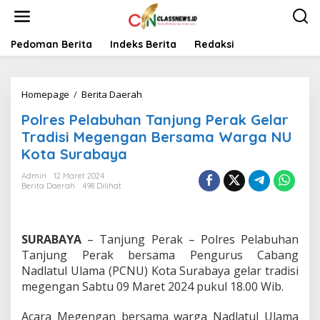
L
e
w
a
Pedoman Berita
Indeks Berita
Redaksi
t
i
k
Homepage
/
Berita Daerah
P
e
o
k
Polres Pelabuhan Tanjung Perak Gelar
l
o
r
n
Tradisi Megengan Bersama Warga NU
e
t
Kota Surabaya
s
e
P
n
Admin
12 Maret 2024
e
Berita Daerah
498 Dilihat
l
a
b
u
SURABAYA
– Tanjung Perak – Polres Pelabuhan
h
Tanjung Perak bersama Pengurus Cabang
a
Nadlatul Ulama (PCNU) Kota Surabaya gelar tradisi
n
megengan Sabtu 09 Maret 2024 pukul 18.00 Wib.
T
a
n
Acara Megengan bersama warga Nadlatul Ulama