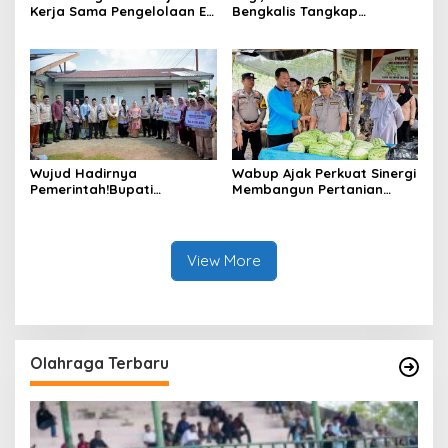
Kerja Sama Pengelolaan E-
Bengkalis Tangkap
Ticketing Ro-Ro Air Putih–
Pengedar Sabu di Bantan
Sungai Selari.
Air
Wujud Hadirnya
Wabup Ajak Perkuat Sinergi
Pemerintah!Bupati
Membangun Pertanian
Kasmarni Serahkan
Modern Saat Menghadiri
Bantuan Korban Puting
Panen Semangka Milik
Beliung di Desa Api-Api.
Petani Milenial.
View More
Olahraga Terbaru