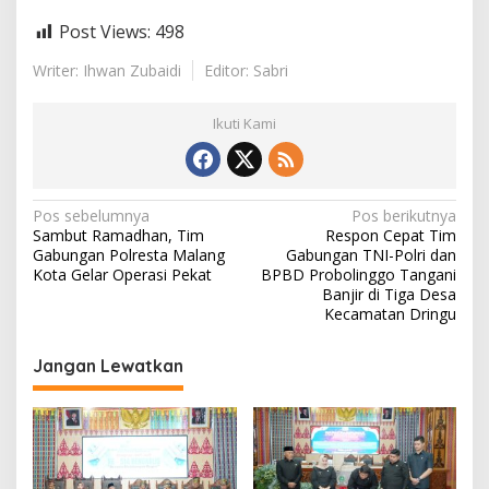
a
Post Views:
498
b
a
Writer: Ihwan Zubaidi
Editor: Sabri
y
a
Ikuti Kami
N
Pos sebelumnya
Pos berikutnya
Sambut Ramadhan, Tim
Respon Cepat Tim
a
Gabungan Polresta Malang
Gabungan TNI-Polri dan
v
Kota Gelar Operasi Pekat
BPBD Probolinggo Tangani
Banjir di Tiga Desa
i
Kecamatan Dringu
g
Jangan Lewatkan
a
s
i
p