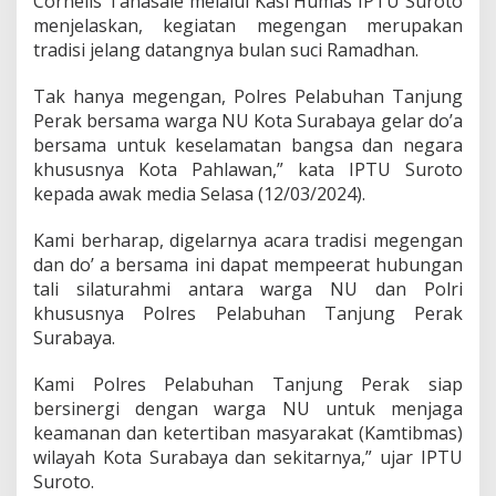
Cornelis Tanasale melalui Kasi Humas IPTU Suroto
n
menjelaskan, kegiatan megengan merupakan
g
tradisi jelang datangnya bulan suci Ramadhan.
a
n
B
Tak hanya megengan, Polres Pelabuhan Tanjung
e
Perak bersama warga NU Kota Surabaya gelar do’a
r
bersama untuk keselamatan bangsa dan negara
s
khususnya Kota Pahlawan,” kata IPTU Suroto
a
m
kepada awak media Selasa (12/03/2024).
a
W
Kami berharap, digelarnya acara tradisi megengan
a
dan do’ a bersama ini dapat mempeerat hubungan
r
tali silaturahmi antara warga NU dan Polri
g
a
khususnya Polres Pelabuhan Tanjung Perak
N
Surabaya.
U
K
Kami Polres Pelabuhan Tanjung Perak siap
o
bersinergi dengan warga NU untuk menjaga
t
a
keamanan dan ketertiban masyarakat (Kamtibmas)
S
wilayah Kota Surabaya dan sekitarnya,” ujar IPTU
u
Suroto.
r