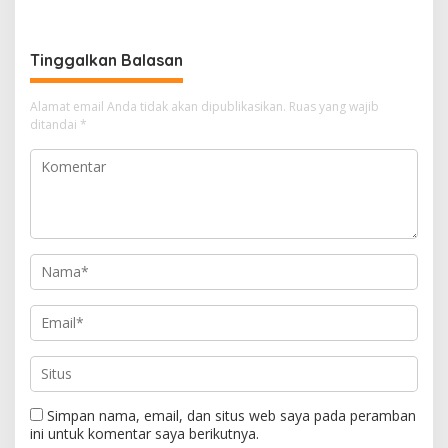
Bantuan Korban Puting
Panen Semangka Milik
Beliung di Desa Api-Api.
Petani Milenial.
Tinggalkan Balasan
Alamat email Anda tidak akan dipublikasikan.
Ruas yang wajib
ditandai
*
Simpan nama, email, dan situs web saya pada peramban
ini untuk komentar saya berikutnya.