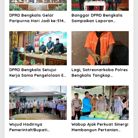
o
s
DPRD Bengkalis Gelar
Banggar DPRD Bengkalis
Paripurna Hari Jadi ke-514
Sampaikan Laporan
Bengkalis, Dalam
terhadap Ranperda
Semangat Membangun
Pertanggungjawaban
Negeri Junjungan.
Pelaksanaan APBD Tahun
Anggaran 2025
DPRD Bengkalis Setujui
Lagi, Satresnarkoba Polres
Kerja Sama Pengelolaan E-
Bengkalis Tangkap
Ticketing Ro-Ro Air Putih–
Pengedar Sabu di Bantan
Sungai Selari.
Air
Wujud Hadirnya
Wabup Ajak Perkuat Sinergi
Pemerintah!Bupati
Membangun Pertanian
Kasmarni Serahkan
Modern Saat Menghadiri