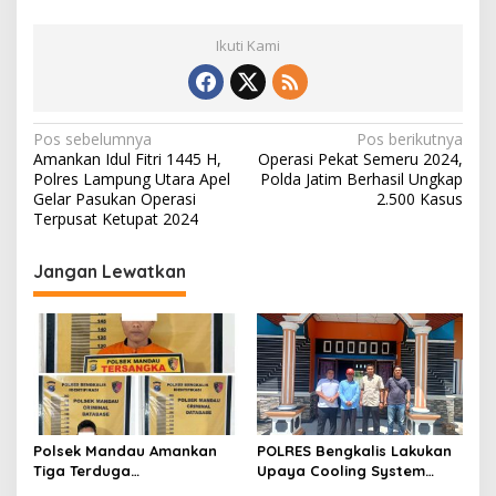
Ikuti Kami
N
Pos sebelumnya
Pos berikutnya
Amankan Idul Fitri 1445 H,
Operasi Pekat Semeru 2024,
a
Polres Lampung Utara Apel
Polda Jatim Berhasil Ungkap
v
Gelar Pasukan Operasi
2.500 Kasus
Terpusat Ketupat 2024
i
g
Jangan Lewatkan
a
s
i
p
o
s
Polsek Mandau Amankan
POLRES Bengkalis Lakukan
Tiga Terduga
Upaya Cooling System
Penyalahguna Narkotika
Terkait Dengan Penundaan