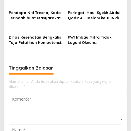
Jenis Sabu di Air Jamban
Pilkades Bengkalis Dan Isu
Pj Kepala Desa
Pendopo Niti Tresno, Kado
Peringati Haul Syekh Abdul
Terindah buat Masyarakat
Qodir Al-Jaelani ke-886 di
Bengkalis
Pedekik, Momentum
Perkuat Ukhuwah dan
Teladani Ulama.
Dinas Kesehatan Bengkalis
PWI Imbau Mitra Tidak
Taja Pelatihan Kompetensi
Layani Oknum
Dasar Kader Posyandu
Atasnamakan Plt PWI Minta
Bantuan Kongres di Banten
Tinggalkan Balasan
Alamat email Anda tidak akan dipublikasikan.
Ruas yang wajib
ditandai
*