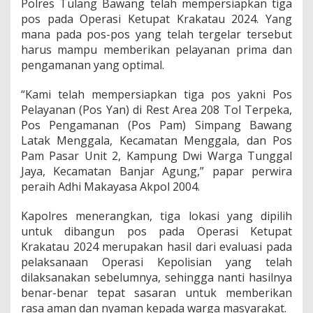
Polres Tulang Bawang telah mempersiapkan tiga
a
pos pada Operasi Ketupat Krakatau 2024. Yang
u
2
mana pada pos-pos yang telah tergelar tersebut
0
harus mampu memberikan pelayanan prima dan
2
pengamanan yang optimal.
4
,
“Kami telah mempersiapkan tiga pos yakni Pos
B
e
Pelayanan (Pos Yan) di Rest Area 208 Tol Terpeka,
r
Pos Pengamanan (Pos Pam) Simpang Bawang
i
Latak Menggala, Kecamatan Menggala, dan Pos
k
Pam Pasar Unit 2, Kampung Dwi Warga Tunggal
u
Jaya, Kecamatan Banjar Agung,” papar perwira
t
L
peraih Adhi Makayasa Akpol 2004.
o
k
Kapolres menerangkan, tiga lokasi yang dipilih
a
untuk dibangun pos pada Operasi Ketupat
s
Krakatau 2024 merupakan hasil dari evaluasi pada
i
T
pelaksanaan Operasi Kepolisian yang telah
i
dilaksanakan sebelumnya, sehingga nanti hasilnya
g
benar-benar tepat sasaran untuk memberikan
a
rasa aman dan nyaman kepada warga masyarakat.
P