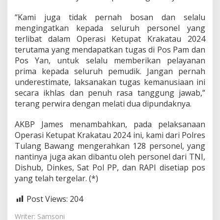
o
s
“Kami juga tidak pernah bosan dan selalu
Y
mengingatkan kepada seluruh personel yang
a
terlibat dalam Operasi Ketupat Krakatau 2024
n
terutama yang mendapatkan tugas di Pos Pam dan
g
D
Pos Yan, untuk selalu memberikan pelayanan
i
prima kepada seluruh pemudik. Jangan pernah
s
underestimate, laksanakan tugas kemanusiaan ini
i
secara ikhlas dan penuh rasa tanggung jawab,”
a
terang perwira dengan melati dua dipundaknya.
p
k
a
AKBP James menambahkan, pada pelaksanaan
n
Operasi Ketupat Krakatau 2024 ini, kami dari Polres
Tulang Bawang mengerahkan 128 personel, yang
nantinya juga akan dibantu oleh personel dari TNI,
Dishub, Dinkes, Sat Pol PP, dan RAPI disetiap pos
yang telah tergelar. (*)
Post Views:
204
Writer: Samsoni