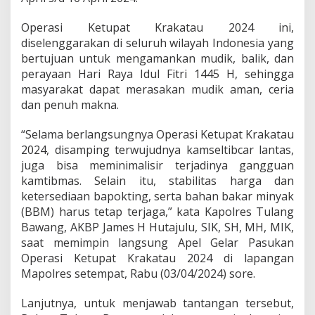
G
e
Operasi Ketupat Krakatau 2024 ini,
l
diselenggarakan di seluruh wilayah Indonesia yang
a
r
bertujuan untuk mengamankan mudik, balik, dan
O
perayaan Hari Raya Idul Fitri 1445 H, sehingga
p
masyarakat dapat merasakan mudik aman, ceria
e
dan penuh makna.
r
a
s
“Selama berlangsungnya Operasi Ketupat Krakatau
i
2024, disamping terwujudnya kamseltibcar lantas,
K
juga bisa meminimalisir terjadinya gangguan
e
kamtibmas. Selain itu, stabilitas harga dan
t
ketersediaan bapokting, serta bahan bakar minyak
u
p
(BBM) harus tetap terjaga,” kata Kapolres Tulang
a
Bawang, AKBP James H Hutajulu, SIK, SH, MH, MIK,
t
saat memimpin langsung Apel Gelar Pasukan
K
Operasi Ketupat Krakatau 2024 di lapangan
r
a
Mapolres setempat, Rabu (03/04/2024) sore.
k
a
Lanjutnya, untuk menjawab tantangan tersebut,
t