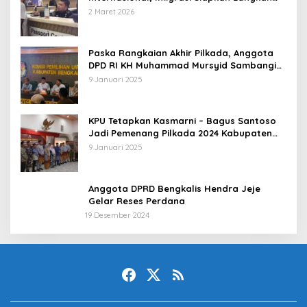
Antisipatif
2 Maret 2026
Paska Rangkaian Akhir Pilkada, Anggota
DPD RI KH Muhammad Mursyid Sambangi
KPU Bengkalis
9 Januari 2025
KPU Tetapkan Kasmarni – Bagus Santoso
Jadi Pemenang Pilkada 2024 Kabupaten
Bengkalis
9 Januari 2025
Anggota DPRD Bengkalis Hendra Jeje
Gelar Reses Perdana
19 Desember 2024