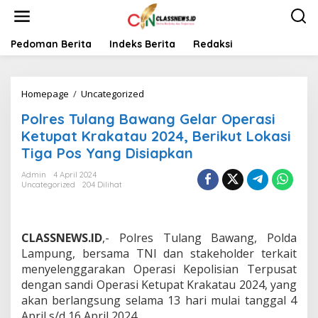
L
e
w
a
Pedoman Berita
Indeks Berita
Redaksi
t
i
k
Homepage
/
Uncategorized
P
e
o
k
Polres Tulang Bawang Gelar Operasi
l
o
r
n
Ketupat Krakatau 2024, Berikut Lokasi
e
t
Tiga Pos Yang Disiapkan
s
e
T
n
Admin
4 April 2024
u
Uncategorized
204 Dilihat
l
a
n
g
CLASSNEWS.ID
,- Polres Tulang Bawang, Polda
B
Lampung, bersama TNI dan stakeholder terkait
a
menyelenggarakan Operasi Kepolisian Terpusat
w
dengan sandi Operasi Ketupat Krakatau 2024, yang
a
n
akan berlangsung selama 13 hari mulai tanggal 4
g
April s/d 16 April 2024.