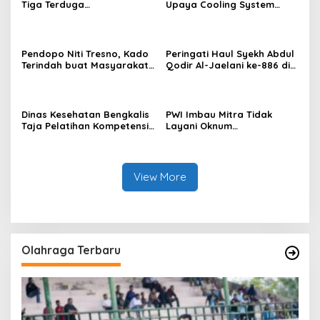
Tiga Terduga
Upaya Cooling System
Penyalahguna Narkotika
Terkait Dengan Penundaan
Jenis Sabu di Air Jamban
Pilkades Bengkalis Dan Isu
Pj Kepala Desa
Pendopo Niti Tresno, Kado
Peringati Haul Syekh Abdul
Terindah buat Masyarakat
Qodir Al-Jaelani ke-886 di
Bengkalis
Pedekik, Momentum
Perkuat Ukhuwah dan
Teladani Ulama.
Dinas Kesehatan Bengkalis
PWI Imbau Mitra Tidak
Taja Pelatihan Kompetensi
Layani Oknum
Dasar Kader Posyandu
Atasnamakan Plt PWI Minta
Bantuan Kongres di Banten
View More
Olahraga Terbaru