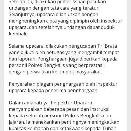
Setelah itu, dilakukan pemeriksaan pasukan
o
undangan dengan tata cara yang teratur.
l
i
Selanjutnya, upacara dilanjutkan dengan
s
mengheningkan cipta yang dipimpin oleh inspektur
i
upacara, dan setelahnya undangan dapat duduk
B
kembali.
u
p
a
Selama upacara, dilakukan pengucapan Tri Brata
t
yang diikuti oleh petugas yang mengambil tempat
i
dan laporan. Penghargaan juga diberikan kepada
B
personil Polres Bengkalis yang berprestasi,
e
dengan perwakilan kelompok masyarakat.
n
g
k
Penyerahan piagam penghargaan oleh inspektur
a
upacara kepada penerima penghargaan.
l
i
Dalam amanatnya, Inspektur Upacara
s
d
menyampaikan beberapa pesan dan instruksi
a
kepada seluruh personel Polres Bengkalis dan
n
jajaran. Ia menekankan pentingnya meningkatkan
F
kualitas keimanan dan ketakwaan kepada Tuhan
o