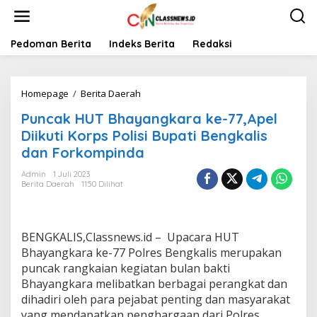
L
e
w
a
Pedoman Berita
Indeks Berita
Redaksi
t
i
k
Homepage
/
Berita Daerah
P
e
u
k
Puncak HUT Bhayangkara ke-77,Apel
n
o
c
n
Diikuti Korps Polisi Bupati Bengkalis
a
t
dan Forkompinda
k
e
H
n
Admin
1 Juli 2023
U
Berita Daerah
1150 Dilihat
T
B
h
a
BENGKALIS,Classnews.id – Upacara HUT
y
Bhayangkara ke-77 Polres Bengkalis merupakan
a
puncak rangkaian kegiatan bulan bakti
n
Bhayangkara melibatkan berbagai perangkat dan
g
k
dihadiri oleh para pejabat penting dan masyarakat
a
yang mendapatkan penghargaan dari Polres