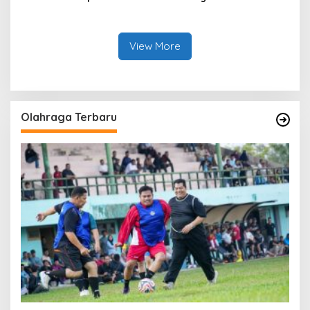
Kasmarni Serahkan
Modern Saat Menghadiri
Bantuan Korban Puting
Panen Semangka Milik
Beliung di Desa Api-Api.
Petani Milenial.
View More
Olahraga Terbaru