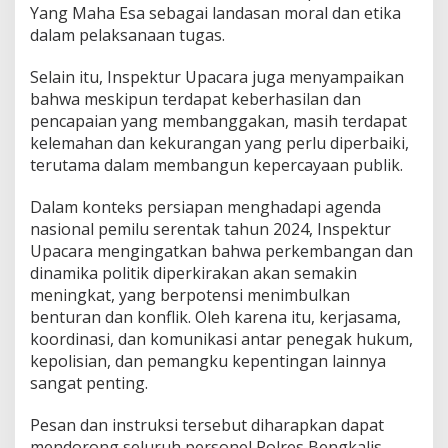
Yang Maha Esa sebagai landasan moral dan etika
r
k
dalam pelaksanaan tugas.
o
m
Selain itu, Inspektur Upacara juga menyampaikan
p
bahwa meskipun terdapat keberhasilan dan
i
pencapaian yang membanggakan, masih terdapat
n
d
kelemahan dan kekurangan yang perlu diperbaiki,
a
terutama dalam membangun kepercayaan publik.
Dalam konteks persiapan menghadapi agenda
nasional pemilu serentak tahun 2024, Inspektur
Upacara mengingatkan bahwa perkembangan dan
dinamika politik diperkirakan akan semakin
meningkat, yang berpotensi menimbulkan
benturan dan konflik. Oleh karena itu, kerjasama,
koordinasi, dan komunikasi antar penegak hukum,
kepolisian, dan pemangku kepentingan lainnya
sangat penting.
Pesan dan instruksi tersebut diharapkan dapat
mendorong seluruh personel Polres Bengkalis