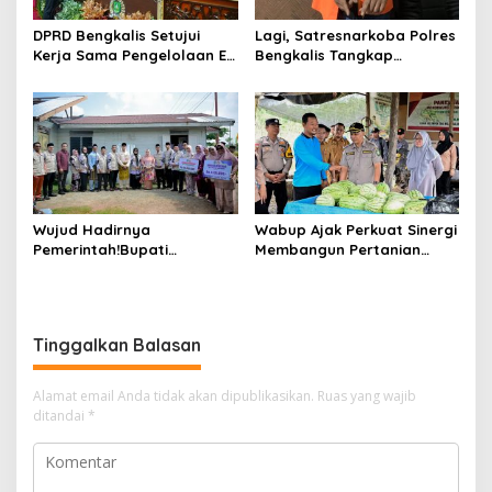
DPRD Bengkalis Setujui
Lagi, Satresnarkoba Polres
Kerja Sama Pengelolaan E-
Bengkalis Tangkap
Ticketing Ro-Ro Air Putih–
Pengedar Sabu di Bantan
Sungai Selari.
Air
Wujud Hadirnya
Wabup Ajak Perkuat Sinergi
Pemerintah!Bupati
Membangun Pertanian
Kasmarni Serahkan
Modern Saat Menghadiri
Bantuan Korban Puting
Panen Semangka Milik
Beliung di Desa Api-Api.
Petani Milenial.
Tinggalkan Balasan
Alamat email Anda tidak akan dipublikasikan.
Ruas yang wajib
ditandai
*