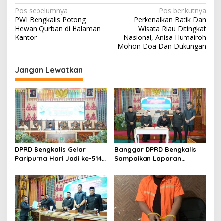
N
Pos sebelumnya
Pos berikutnya
PWI Bengkalis Potong
Perkenalkan Batik Dan
a
Hewan Qurban di Halaman
Wisata Riau Ditingkat
v
Kantor.
Nasional, Anisa Humairoh
Mohon Doa Dan Dukungan
i
g
Jangan Lewatkan
a
s
i
p
o
s
DPRD Bengkalis Gelar
Banggar DPRD Bengkalis
Paripurna Hari Jadi ke-514
Sampaikan Laporan
Bengkalis, Dalam
terhadap Ranperda
Semangat Membangun
Pertanggungjawaban
Negeri Junjungan.
Pelaksanaan APBD Tahun
Anggaran 2025