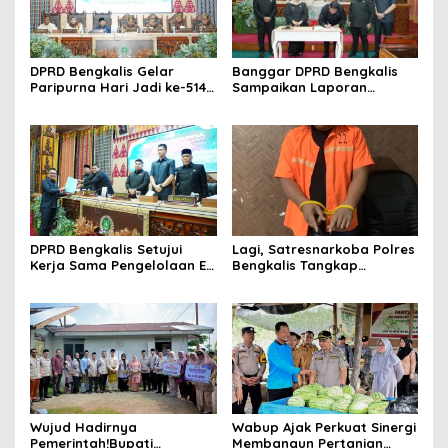
DPRD Bengkalis Gelar
Banggar DPRD Bengkalis
Paripurna Hari Jadi ke-514
Sampaikan Laporan
Bengkalis, Dalam
terhadap Ranperda
Semangat Membangun
Pertanggungjawaban
Negeri Junjungan.
Pelaksanaan APBD Tahun
Anggaran 2025
DPRD Bengkalis Setujui
Lagi, Satresnarkoba Polres
Kerja Sama Pengelolaan E-
Bengkalis Tangkap
Ticketing Ro-Ro Air Putih–
Pengedar Sabu di Bantan
Sungai Selari.
Air
Wujud Hadirnya
Wabup Ajak Perkuat Sinergi
Pemerintah!Bupati
Membangun Pertanian