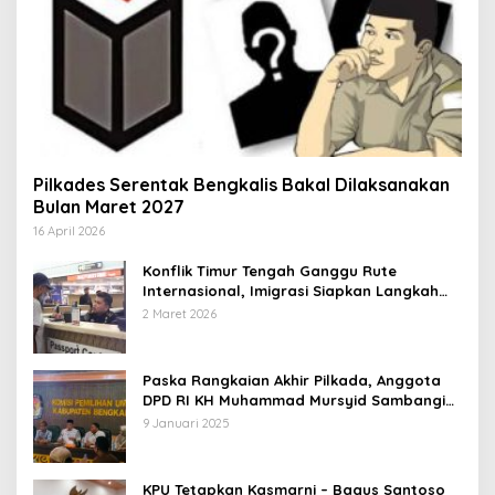
Pilkades Serentak Bengkalis Bakal Dilaksanakan
Bulan Maret 2027
16 April 2026
Konflik Timur Tengah Ganggu Rute
Internasional, Imigrasi Siapkan Langkah
Antisipatif
2 Maret 2026
Paska Rangkaian Akhir Pilkada, Anggota
DPD RI KH Muhammad Mursyid Sambangi
KPU Bengkalis
9 Januari 2025
KPU Tetapkan Kasmarni – Bagus Santoso