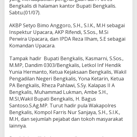
r
Bengkalis di halaman kantor Bupati Bengkalis.
a
Sabtu.(01/07).
k
e
-
AKBP Setyo Bimo Anggoro, S.H., S.I.K., M.H sebagai
7
Inspektur Upacara, AKP Rifendi, S.Sos., M.Si
7
Perwira Upacara, dan IPDA Reza Ilham, S.E sebagai
,
Komandan Upacara.
A
p
e
Tampak hadir Bupati Bengkalis, Kasmarni, S.Sos.,
l
M.MP, Dandim 0303/Bengkalis, Letkol Inf Hendik
D
Yunia Hermanto, Ketua Kejaksaan Bengkalis, Wakil
i
Pengadilan Negeri Bengkalis, Yona Ketarin, Ketua
i
PA Bengkalis, Rheza Pahlawi, S.Sy. Kalapas II A
k
u
Bengkalis, Muhammad Lukman, Ambe S.H.,
t
M.SI,Wakil Bupati Bengkalis, H. Bagus
i
Santoso.S.Ag.MP. Turut hadir pula Wakapolres
K
Bengkalis, Kompol Farris Nur Sanjaya, S.H., S.I.K.,
o
r
M.H, dan sejumlah pejabat dan tokoh masyarakat
p
lainnya.
s
P