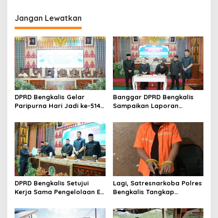
g
Jangan Lewatkan
a
s
i
p
o
s
DPRD Bengkalis Gelar
Banggar DPRD Bengkalis
Paripurna Hari Jadi ke-514
Sampaikan Laporan
Bengkalis, Dalam
terhadap Ranperda
Semangat Membangun
Pertanggungjawaban
Negeri Junjungan.
Pelaksanaan APBD Tahun
Anggaran 2025
DPRD Bengkalis Setujui
Lagi, Satresnarkoba Polres
Kerja Sama Pengelolaan E-
Bengkalis Tangkap
Ticketing Ro-Ro Air Putih–
Pengedar Sabu di Bantan
Sungai Selari.
Air