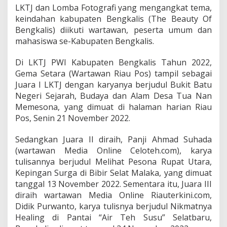
n
LKTJ dan Lomba Fotografi yang mengangkat tema,
P
keindahan kabupaten Bengkalis (The Beauty Of
e
Bengkalis) diikuti wartawan, peserta umum dan
m
mahasiswa se-Kabupaten Bengkalis.
e
n
a
Di LKTJ PWI Kabupaten Bengkalis Tahun 2022,
n
Gema Setara (Wartawan Riau Pos) tampil sebagai
g
Juara I LKTJ dengan karyanya berjudul Bukit Batu
L
Negeri Sejarah, Budaya dan Alam Desa Tua Nan
K
T
Memesona, yang dimuat di halaman harian Riau
J
Pos, Senin 21 November 2022.
d
a
Sedangkan Juara II diraih, Panji Ahmad Suhada
n
(wartawan Media Online Celoteh.com), karya
L
o
tulisannya berjudul Melihat Pesona Rupat Utara,
m
Kepingan Surga di Bibir Selat Malaka, yang dimuat
b
tanggal 13 November 2022. Sementara itu, Juara III
a
diraih wartawan Media Online Riauterkini.com,
F
o
Didik Purwanto, karya tulisnya berjudul Nikmatnya
t
Healing di Pantai “Air Teh Susu” Selatbaru,
o