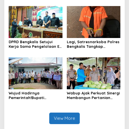
Semangat Membangun
Pertanggungjawaban
Negeri Junjungan.
Pelaksanaan APBD Tahun
Anggaran 2025
DPRD Bengkalis Setujui
Lagi, Satresnarkoba Polres
Kerja Sama Pengelolaan E-
Bengkalis Tangkap
Ticketing Ro-Ro Air Putih–
Pengedar Sabu di Bantan
Sungai Selari.
Air
Wujud Hadirnya
Wabup Ajak Perkuat Sinergi
Pemerintah!Bupati
Membangun Pertanian
Kasmarni Serahkan
Modern Saat Menghadiri
Bantuan Korban Puting
Panen Semangka Milik
Beliung di Desa Api-Api.
Petani Milenial.
View More