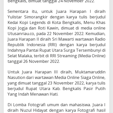
Bengkalis, dimuat tanggal 24 November 2022.
g
r
Sementara itu, untuk Juara Harapan I diraih
a
f
Yulistar Simorangkir dengan karya tulis berjudul
i
Kedai Kopi Legends di Kota Bengkalis, Menu Khas
T
Kopi Jogja dan Roti Kawin, dimuat di media online
a
Utusanriau.co, pada 22 November 2022. Kemudian,
h
Juara Harapan II diraih Sri Mawarti wartawan Radio
u
n
Republik Indonesia (RRI) dengan karya berjudul
2
Indahnya Pantai Rupat Utara Surga Tersembunyi di
0
Selat Malaka, terbit di RRI Streaming (Media Online)
2
tanggal 26 November 2022.
2
Untuk Juara Harapan III diraih, Muktamaruddin
Nasution dari wartawan Media Online Siaga Online,
yang dimuat tanggal 23 November 2022, karya tulis
berjudul Rupat Utara Kab. Bengkalis Pasir Putih
Yang Indah Menawan Hati.
Di Lomba Fotografi umum dan mahasiswa. Juara I
diraih Nuzul Hidayat dengan karya Fotografi hasil