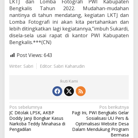
LKTJ dan Lomba Fotografi PWI Kabupaten
Bengkalis Tahun 2022. Mudahan-mudahan
nantinya di tahun mendatang, kegiatan LKTJ dan
Lomba Fotografi ini akan kita pertahankan dan
lebih ditingkatkan lagi kegiatannya,”imbuh Sukardi,
disela-sela usai rapat di kantor PWI Kabupaten
Bengkalis.***(CN)
Post Views:
643
Writer: Sabri
Editor: Sabri Kaharudin
Ikuti Kami
N
Pos sebelumnya
Pos berikutnya
JC Ditolak LPSK, AKBP
Pagi Ini, PWI Bengkalis Gelar
a
Doddy Janji Bongkar Kasus
Sosialisasi UU Pers &
v
Narkoba Teddy Minahasa di
Optimalisasi Website Desa
Pengadilan
Dalam Mendukung Program
i
Bermasa