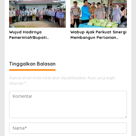
Wujud Hadirnya
Wabup Ajak Perkuat Sinergi
Pemerintah!Bupati
Membangun Pertanian
Kasmarni Serahkan
Modern Saat Menghadiri
Bantuan Korban Puting
Panen Semangka Milik
Beliung di Desa Api-Api.
Petani Milenial.
Tinggalkan Balasan
Alamat email Anda tidak akan dipublikasikan.
Ruas yang wajib
ditandai
*