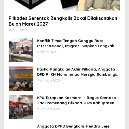
Pilkades Serentak Bengkalis Bakal Dilaksanakan
Bulan Maret 2027
16 April 2026
Konflik Timur Tengah Ganggu Rute
Internasional, Imigrasi Siapkan Langkah
Antisipatif
2 Maret 2026
Paska Rangkaian Akhir Pilkada, Anggota
DPD RI KH Muhammad Mursyid Sambangi
KPU Bengkalis
9 Januari 2025
KPU Tetapkan Kasmarni – Bagus Santoso
Jadi Pemenang Pilkada 2024 Kabupaten
Bengkalis
9 Januari 2025
Anggota DPRD Bengkalis Hendra Jeje