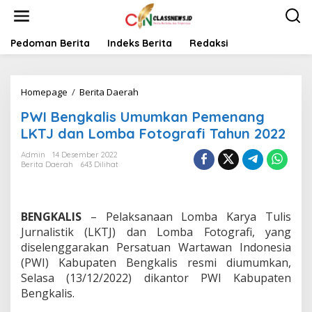
L
e
w
a
Pedoman Berita
Indeks Berita
Redaksi
t
i
k
Homepage
/
Berita Daerah
P
e
W
k
PWI Bengkalis Umumkan Pemenang
I
o
B
n
LKTJ dan Lomba Fotografi Tahun 2022
e
t
n
e
Admin
14 Desember 2022
Berita Daerah
643 Dilihat
g
n
k
a
l
BENGKALIS
– Pelaksanaan Lomba Karya Tulis
i
s
Jurnalistik (LKTJ) dan Lomba Fotografi, yang
U
diselenggarakan Persatuan Wartawan Indonesia
m
(PWI) Kabupaten Bengkalis resmi diumumkan,
u
Selasa (13/12/2022) dikantor PWI Kabupaten
m
Bengkalis.
k
a