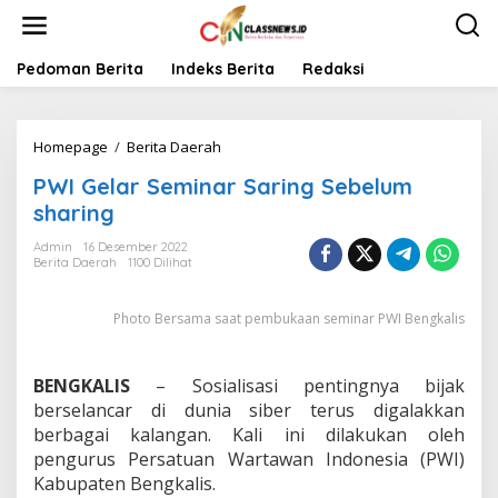
L
e
w
a
Pedoman Berita
Indeks Berita
Redaksi
t
i
k
Homepage
/
Berita Daerah
P
e
W
k
PWI Gelar Seminar Saring Sebelum
I
o
G
n
sharing
e
t
l
e
Admin
16 Desember 2022
Berita Daerah
1100 Dilihat
a
n
r
S
Photo Bersama saat pembukaan seminar PWI Bengkalis
e
m
i
BENGKALIS
– Sosialisasi pentingnya bijak
n
a
berselancar di dunia siber terus digalakkan
r
berbagai kalangan. Kali ini dilakukan oleh
S
pengurus Persatuan Wartawan Indonesia (PWI)
a
Kabupaten Bengkalis.
r