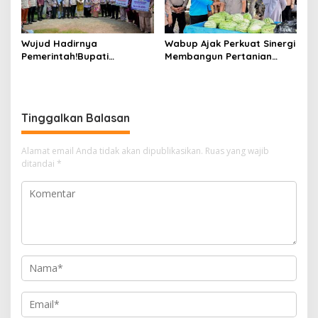
Wujud Hadirnya
Wabup Ajak Perkuat Sinergi
Pemerintah!Bupati
Membangun Pertanian
Kasmarni Serahkan
Modern Saat Menghadiri
Bantuan Korban Puting
Panen Semangka Milik
Beliung di Desa Api-Api.
Petani Milenial.
Tinggalkan Balasan
Alamat email Anda tidak akan dipublikasikan.
Ruas yang wajib
ditandai
*