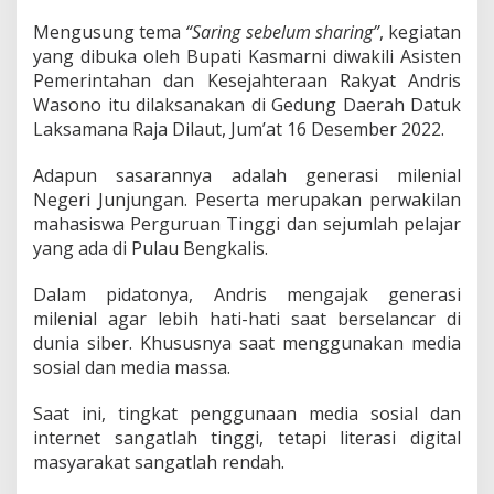
i
n
Mengusung tema
“Saring sebelum sharing”
, kegiatan
g
yang dibuka oleh Bupati Kasmarni diwakili Asisten
S
Pemerintahan dan Kesejahteraan Rakyat Andris
e
Wasono itu dilaksanakan di Gedung Daerah Datuk
b
Laksamana Raja Dilaut, Jum’at 16 Desember 2022.
e
l
u
Adapun sasarannya adalah generasi milenial
m
Negeri Junjungan. Peserta merupakan perwakilan
s
mahasiswa Perguruan Tinggi dan sejumlah pelajar
h
yang ada di Pulau Bengkalis.
a
r
i
Dalam pidatonya, Andris mengajak generasi
n
milenial agar lebih hati-hati saat berselancar di
g
dunia siber. Khususnya saat menggunakan media
sosial dan media massa.
Saat ini, tingkat penggunaan media sosial dan
internet sangatlah tinggi, tetapi literasi digital
masyarakat sangatlah rendah.