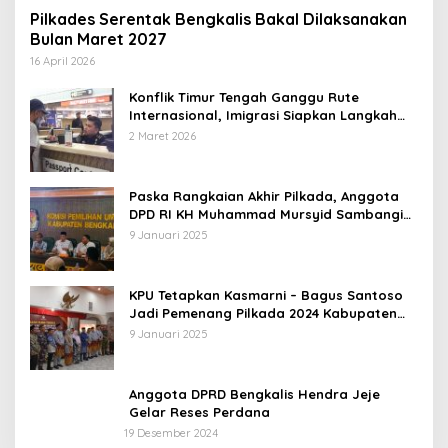
Pilkades Serentak Bengkalis Bakal Dilaksanakan
Bulan Maret 2027
16 April 2026
Konflik Timur Tengah Ganggu Rute
Internasional, Imigrasi Siapkan Langkah
Antisipatif
2 Maret 2026
Paska Rangkaian Akhir Pilkada, Anggota
DPD RI KH Muhammad Mursyid Sambangi
KPU Bengkalis
9 Januari 2025
KPU Tetapkan Kasmarni – Bagus Santoso
Jadi Pemenang Pilkada 2024 Kabupaten
Bengkalis
9 Januari 2025
Anggota DPRD Bengkalis Hendra Jeje
Gelar Reses Perdana
19 Desember 2024