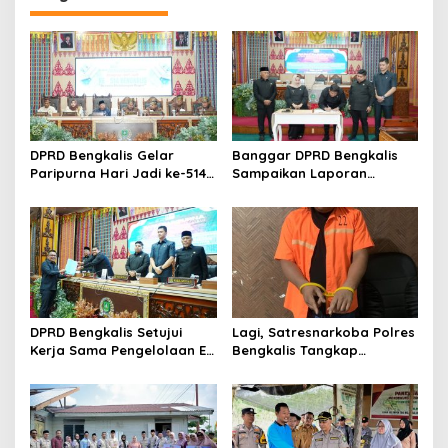
g
a
s
i
p
o
DPRD Bengkalis Gelar
Banggar DPRD Bengkalis
s
Paripurna Hari Jadi ke-514
Sampaikan Laporan
Bengkalis, Dalam
terhadap Ranperda
Semangat Membangun
Pertanggungjawaban
Negeri Junjungan.
Pelaksanaan APBD Tahun
Anggaran 2025
DPRD Bengkalis Setujui
Lagi, Satresnarkoba Polres
Kerja Sama Pengelolaan E-
Bengkalis Tangkap
Ticketing Ro-Ro Air Putih–
Pengedar Sabu di Bantan
Sungai Selari.
Air