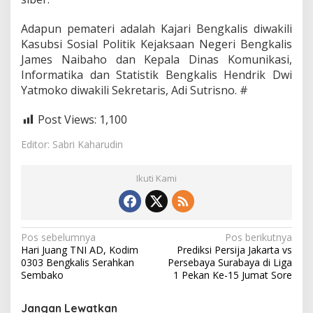
Adapun pemateri adalah Kajari Bengkalis diwakili
Kasubsi Sosial Politik Kejaksaan Negeri Bengkalis
James Naibaho dan Kepala Dinas Komunikasi,
Informatika dan Statistik Bengkalis Hendrik Dwi
Yatmoko diwakili Sekretaris, Adi Sutrisno. #
Post Views:
1,100
Editor: Sabri Kaharudin
Ikuti Kami
N
Pos sebelumnya
Pos berikutnya
Hari Juang TNI AD, Kodim
Prediksi Persija Jakarta vs
a
0303 Bengkalis Serahkan
Persebaya Surabaya di Liga
v
Sembako
1 Pekan Ke-15 Jumat Sore
i
Jangan Lewatkan