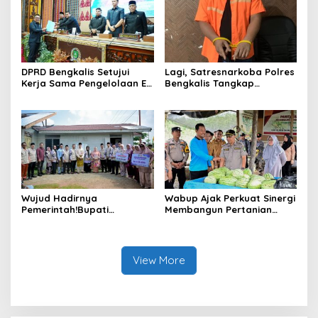
Anggaran 2025
DPRD Bengkalis Setujui
Lagi, Satresnarkoba Polres
Kerja Sama Pengelolaan E-
Bengkalis Tangkap
Ticketing Ro-Ro Air Putih–
Pengedar Sabu di Bantan
Sungai Selari.
Air
Wujud Hadirnya
Wabup Ajak Perkuat Sinergi
Pemerintah!Bupati
Membangun Pertanian
Kasmarni Serahkan
Modern Saat Menghadiri
Bantuan Korban Puting
Panen Semangka Milik
Beliung di Desa Api-Api.
Petani Milenial.
View More