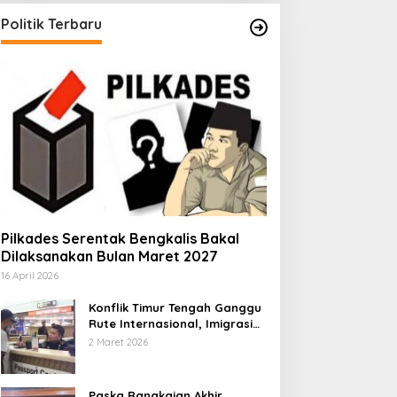
Politik Terbaru
Pilkades Serentak Bengkalis Bakal
Dilaksanakan Bulan Maret 2027
16 April 2026
Konflik Timur Tengah Ganggu
Rute Internasional, Imigrasi
Siapkan Langkah Antisipatif
2 Maret 2026
Paska Rangkaian Akhir