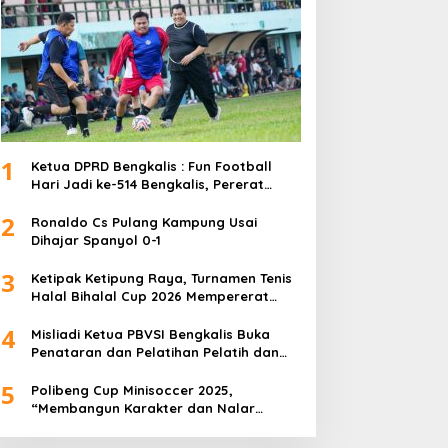
1
Ketua DPRD Bengkalis : Fun Football
Hari Jadi ke-514 Bengkalis, Pererat
Silaturahmi dan Perkuat Sinergitas.
2
Ronaldo Cs Pulang Kampung Usai
Dihajar Spanyol 0-1
3
Ketipak Ketipung Raya, Turnamen Tenis
Halal Bihalal Cup 2026 Mempererat
Kebersamaan Di Idul Fitri.
4
Misliadi Ketua PBVSI Bengkalis Buka
Penataran dan Pelatihan Pelatih dan
Wasit Tingkat Daerah
5
Polibeng Cup Minisoccer 2025,
“Membangun Karakter dan Nalar
Kompetitif Melalui Lapangan Hijau”.