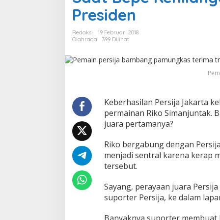
e
Presiden
p
e
Redaksi
19 Februari 2018
K
Olahraga
399 Dilihat
e
h
i
l
Pema
a
n
g
Keberhasilan Persija Jakarta ke
a
permainan Riko Simanjuntak. B
n
juara pertamanya?
M
e
d
Riko bergabung dengan Persija
a
menjadi sentral karena kerap 
l
tersebut.
i
J
u
Sayang, perayaan juara Persij
a
suporter Persija, ke dalam lap
r
a
Banyaknya suporter membuat 