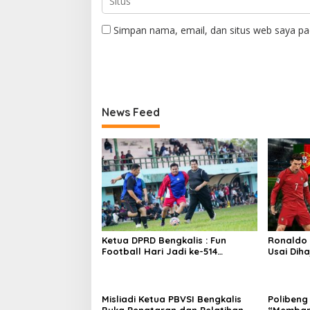
Simpan nama, email, dan situs web saya pa
News Feed
Ketua DPRD Bengkalis : Fun
Ronaldo
Football Hari Jadi ke-514
Usai Diha
Bengkalis, Pererat Silaturahmi
dan Perkuat Sinergitas.
Misliadi Ketua PBVSI Bengkalis
Polibeng
Buka Penataran dan Pelatihan
“Memban