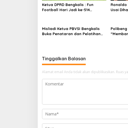
o
Ketua DPRD Bengkalis : Fun
Ronaldo
s
Football Hari Jadi ke-514
Usai Diha
Bengkalis, Pererat Silaturahmi
dan Perkuat Sinergitas.
Misliadi Ketua PBVSI Bengkalis
Polibeng
Buka Penataran dan Pelatihan
“Memban
Pelatih dan Wasit Tingkat Daerah
Kompetit
Hijau”.
Tinggalkan Balasan
Alamat email Anda tidak akan dipublikasikan.
Ruas ya