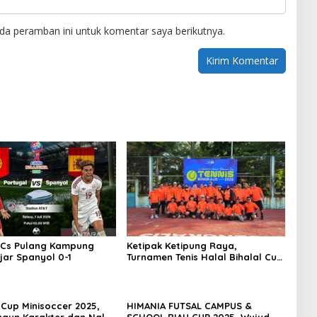
da peramban ini untuk komentar saya berikutnya.
 Cs Pulang Kampung
Ketipak Ketipung Raya,
jar Spanyol 0-1
Turnamen Tenis Halal Bihalal Cup
2026 Mempererat Kebersamaan
Di Idul Fitri.
 Cup Minisoccer 2025,
HIMANIA FUTSAL CAMPUS &
gun Karakter dan Nalar
SCHOOL RIAU CUP 2025, Wujud