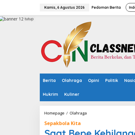
L
e
Kamis, 6 Agustus 2026
Pedoman Berita
Ind
w
a
tutup
t
i
k
e
k
o
n
t
e
n
Berita
Olahraga
Opini
Politik
Nasi
Hukrim
Kuliner
Homepage
/
Olahraga
S
a
Sepakbola Kita
a
t
Saat Bepe Kehilang
B