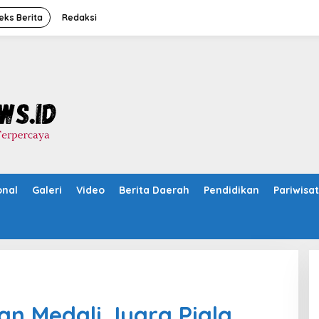
eks Berita
Redaksi
onal
Galeri
Video
Berita Daerah
Pendidikan
Pariwisa
an Medali Juara Piala