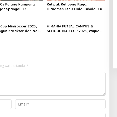
 Cs Pulang Kampung
Ketipak Ketipung Raya,
jar Spanyol 0-1
Turnamen Tenis Halal Bihalal Cup
2026 Mempererat Kebersamaan
Di Idul Fitri.
 Cup Minisoccer 2025,
HIMANIA FUTSAL CAMPUS &
gun Karakter dan Nalar
SCHOOL RIAU CUP 2025, Wujud
if Melalui Lapangan
Sportivitas dan Kolaborasi
Mahasiswa se-Riau
ng wajib ditandai
*