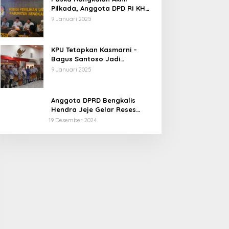
Pilkada, Anggota DPD RI KH
Muhammad Mursyid
9 Januari 2025
Sambangi KPU Bengkalis
KPU Tetapkan Kasmarni –
Bagus Santoso Jadi
Pemenang Pilkada 2024
9 Januari 2025
Kabupaten Bengkalis
Anggota DPRD Bengkalis
Hendra Jeje Gelar Reses
Perdana
19 Desember 2024