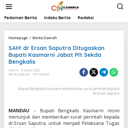
L
e
w
a
Pedoman Berita
Indeks Berita
Redaksi
t
i
k
Homepage
/
Berita Daerah
S
e
A
k
SAH! dr Ersan Saputra Ditugaskan
H
o
!
n
Bupati Kasmarni Jabat Plt Sekda
d
t
Bengkalis
r
e
E
n
Admin
8 Maret 2023
r
Berita Daerah
959 Dilihat
s
a
Bupati Bengkalis Kasmarni memberikan surat perintah kepada
n
dr.Ersan Saputra
S
a
p
u
MANDAU
– Bupati Bengkalis Kasmarni resmi
t
menunjuk dan memberikan surat perintah kepada
r
dr.Ersan Saputra, untuk menjadi Pelaksana Tugas
a