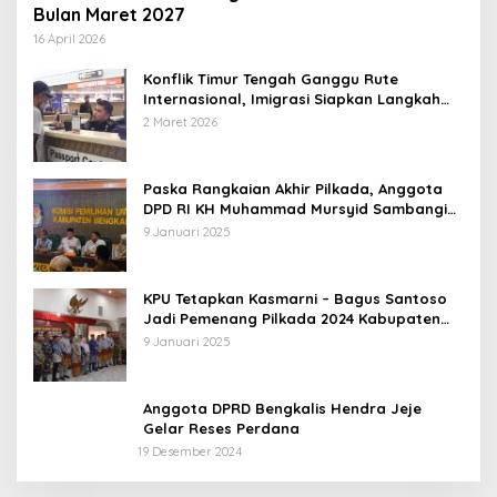
Bulan Maret 2027
16 April 2026
Konflik Timur Tengah Ganggu Rute
Internasional, Imigrasi Siapkan Langkah
Antisipatif
2 Maret 2026
Paska Rangkaian Akhir Pilkada, Anggota
DPD RI KH Muhammad Mursyid Sambangi
KPU Bengkalis
9 Januari 2025
KPU Tetapkan Kasmarni – Bagus Santoso
Jadi Pemenang Pilkada 2024 Kabupaten
Bengkalis
9 Januari 2025
Anggota DPRD Bengkalis Hendra Jeje
Gelar Reses Perdana
19 Desember 2024