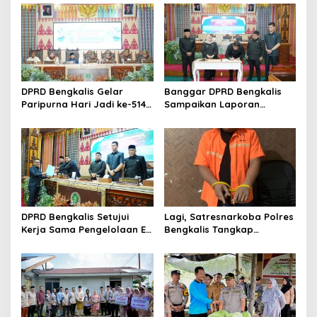
s
i
p
o
s
DPRD Bengkalis Gelar
Banggar DPRD Bengkalis
Paripurna Hari Jadi ke-514
Sampaikan Laporan
Bengkalis, Dalam
terhadap Ranperda
Semangat Membangun
Pertanggungjawaban
Negeri Junjungan.
Pelaksanaan APBD Tahun
Anggaran 2025
DPRD Bengkalis Setujui
Lagi, Satresnarkoba Polres
Kerja Sama Pengelolaan E-
Bengkalis Tangkap
Ticketing Ro-Ro Air Putih–
Pengedar Sabu di Bantan
Sungai Selari.
Air