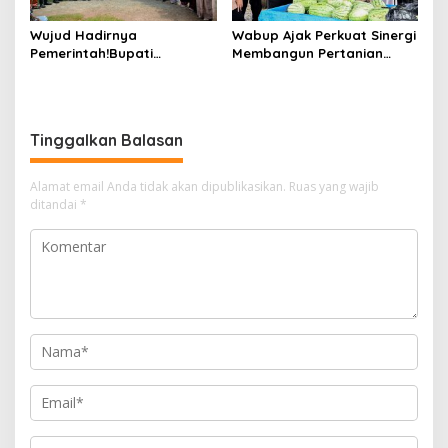
Wujud Hadirnya
Wabup Ajak Perkuat Sinergi
Pemerintah!Bupati
Membangun Pertanian
Kasmarni Serahkan
Modern Saat Menghadiri
Bantuan Korban Puting
Panen Semangka Milik
Beliung di Desa Api-Api.
Petani Milenial.
Tinggalkan Balasan
Alamat email Anda tidak akan dipublikasikan.
Ruas yang wajib
ditandai
*