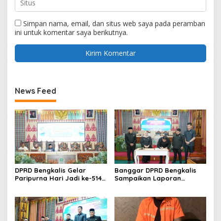
Simpan nama, email, dan situs web saya pada peramban
ini untuk komentar saya berikutnya.
News Feed
DPRD Bengkalis Gelar
Banggar DPRD Bengkalis
Paripurna Hari Jadi ke-514
Sampaikan Laporan
Bengkalis, Dalam
terhadap Ranperda
Semangat Membangun
Pertanggungjawaban
Negeri Junjungan.
Pelaksanaan APBD Tahun
Anggaran 2025