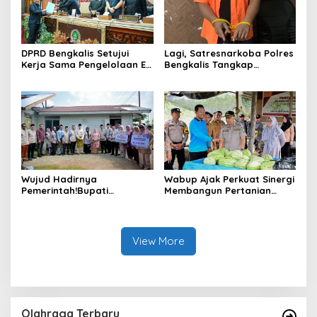
DPRD Bengkalis Setujui
Lagi, Satresnarkoba Polres
Kerja Sama Pengelolaan E-
Bengkalis Tangkap
Ticketing Ro-Ro Air Putih–
Pengedar Sabu di Bantan
Sungai Selari.
Air
Wujud Hadirnya
Wabup Ajak Perkuat Sinergi
Pemerintah!Bupati
Membangun Pertanian
Kasmarni Serahkan
Modern Saat Menghadiri
Bantuan Korban Puting
Panen Semangka Milik
Beliung di Desa Api-Api.
Petani Milenial.
View More
Olahraga Terbaru