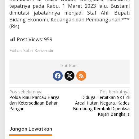
tepatnya pada Rabu, 1 Maret 2023 lalu, Bustami
dimutasi jabatannya menjadi Staf Ahli Bupati
Bidang Ekonomi, Keuangan dan Pembangunan.***
(Rls)
Post Views:
959
Editor: Sabri Kaharudin
Ikuti Kami
N
Pos sebelumnya
Pos berikutnya
Polda Riau Pantau Harga
Diduga Terbitkan SKT di
a
dan Ketersediaan Bahan
Areal Hutan Negara, Kades
v
Pangan
Bumbung Kembali Diperiksa
Kejari Bengkalis
i
g
Jangan Lewatkan
a