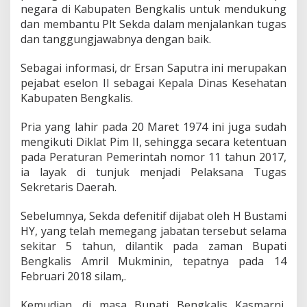
a
negara di Kabupaten Bengkalis untuk mendukung
b
dan membantu Plt Sekda dalam menjalankan tugas
a
dan tanggungjawabnya dengan baik.
t
P
Sebagai informasi, dr Ersan Saputra ini merupakan
l
t
pejabat eselon II sebagai Kepala Dinas Kesehatan
S
Kabupaten Bengkalis.
e
k
Pria yang lahir pada 20 Maret 1974 ini juga sudah
d
mengikuti Diklat Pim II, sehingga secara ketentuan
a
B
pada Peraturan Pemerintah nomor 11 tahun 2017,
e
ia layak di tunjuk menjadi Pelaksana Tugas
n
Sekretaris Daerah.
g
k
Sebelumnya, Sekda defenitif dijabat oleh H Bustami
a
l
HY, yang telah memegang jabatan tersebut selama
i
sekitar 5 tahun, dilantik pada zaman Bupati
s
Bengkalis Amril Mukminin, tepatnya pada 14
Februari 2018 silam,.
Kemudian, di masa Bupati Bengkalis Kasmarni,