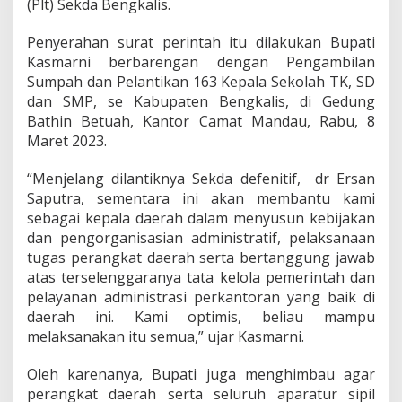
(Plt) Sekda Bengkalis.
D
i
t
Penyerahan surat perintah itu dilakukan Bupati
u
Kasmarni berbarengan dengan Pengambilan
g
Sumpah dan Pelantikan 163 Kepala Sekolah TK, SD
a
dan SMP, se Kabupaten Bengkalis, di Gedung
s
Bathin Betuah, Kantor Camat Mandau, Rabu, 8
k
a
Maret 2023.
n
B
“Menjelang dilantiknya Sekda defenitif, dr Ersan
u
Saputra, sementara ini akan membantu kami
p
sebagai kepala daerah dalam menyusun kebijakan
a
t
dan pengorganisasian administratif, pelaksanaan
i
tugas perangkat daerah serta bertanggung jawab
K
atas terselenggaranya tata kelola pemerintah dan
a
pelayanan administrasi perkantoran yang baik di
s
m
daerah ini. Kami optimis, beliau mampu
a
melaksanakan itu semua,” ujar Kasmarni.
r
n
Oleh karenanya, Bupati juga menghimbau agar
i
perangkat daerah serta seluruh aparatur sipil
J