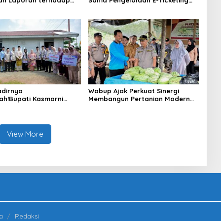
a Pertanggungjawaban
Ro-Ro Air Putih–Sungai Selari.
aan APBD Tahun
n 2025
dirnya
Wabup Ajak Perkuat Sinergi
ah!Bupati Kasmarni
Membangun Pertanian Modern
 Bantuan Korban Puting
Saat Menghadiri Panen
i Desa Api-Api.
Semangka Milik Petani Milenial.
View More
a
Redaksi