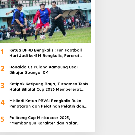
1
Ketua DPRD Bengkalis : Fun Football
Hari Jadi ke-514 Bengkalis, Pererat
Silaturahmi dan Perkuat Sinergitas.
2
Ronaldo Cs Pulang Kampung Usai
Dihajar Spanyol 0-1
3
Ketipak Ketipung Raya, Turnamen Tenis
Halal Bihalal Cup 2026 Mempererat
Kebersamaan Di Idul Fitri.
4
Misliadi Ketua PBVSI Bengkalis Buka
Penataran dan Pelatihan Pelatih dan
Wasit Tingkat Daerah
5
Polibeng Cup Minisoccer 2025,
“Membangun Karakter dan Nalar
Kompetitif Melalui Lapangan Hijau”.