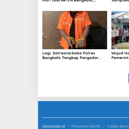
Dalam Semangat Membangun
Ranperd
Negeri Junjungan.
Pelaksan
Anggara
Lagi, Satresnarkoba Polres
Wujud Ha
Bengkalis Tangkap Pengedar
Pemerint
Sabu di Bantan Air
Serahkan
Beliung d
classnews.id
Pedoman Berita
Indeks Berit