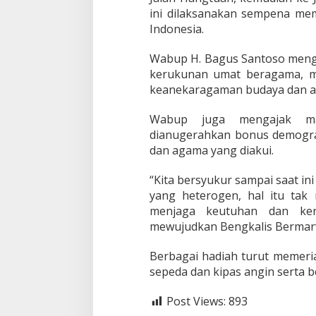
a
ini dilaksanakan sempena mem
t
B
Indonesia.
e
r
Wabup H. Bagus Santoso meng
a
kerukunan umat beragama, me
g
keanekaragaman budaya dan 
a
m
a
Wabup juga mengajak mas
B
dianugerahkan bonus demogra
e
dan agama yang diakui.
r
s
“Kita bersyukur sampai saat i
a
m
yang heterogen, hal itu ta
a
menjaga keutuhan dan ker
K
mewujudkan Bengkalis Bermarw
e
m
Berbagai hadiah turut memeriah
e
n
sepeda dan kipas angin serta b
a
g
Post Views:
893
B