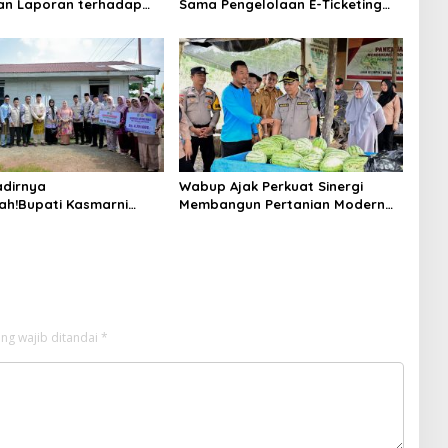
an Laporan terhadap
Sama Pengelolaan E-Ticketing
a Pertanggungjawaban
Ro-Ro Air Putih–Sungai Selari.
aan APBD Tahun
n 2025
dirnya
Wabup Ajak Perkuat Sinergi
ah!Bupati Kasmarni
Membangun Pertanian Modern
 Bantuan Korban Puting
Saat Menghadiri Panen
i Desa Api-Api.
Semangka Milik Petani Milenial.
ng wajib ditandai
*