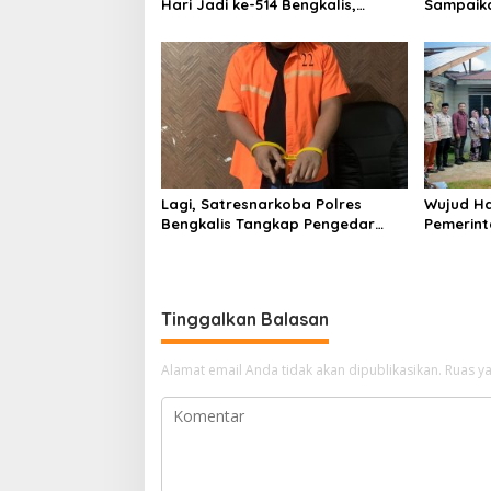
Hari Jadi ke-514 Bengkalis,
Sampaik
Dalam Semangat Membangun
Ranperd
Negeri Junjungan.
Pelaksan
Anggara
Lagi, Satresnarkoba Polres
Wujud Ha
Bengkalis Tangkap Pengedar
Pemerint
Sabu di Bantan Air
Serahkan
Beliung d
Tinggalkan Balasan
Alamat email Anda tidak akan dipublikasikan.
Ruas ya