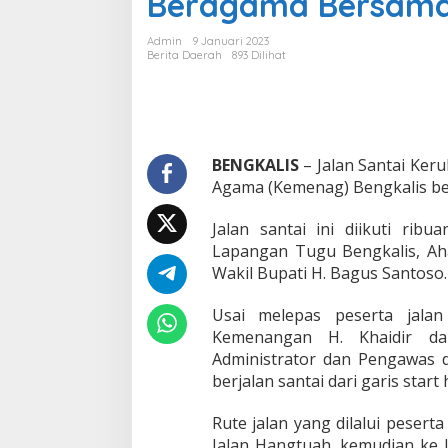
Beragama Bersama
a
k
Admin
9 Januari 2023
J
Berita Daerah
893 Dilihat
a
l
a
n
S
a
BENGKALIS
– Jalan Santai Ke
n
Agama (Kemenag) Bengkalis be
t
a
Jalan santai ini diikuti rib
i
Lapangan Tugu Bengkalis, Ahad
K
e
Wakil Bupati H. Bagus Santoso.
r
u
Usai melepas peserta jalan
k
Kemenangan H. Khaidir da
u
Administrator dan Pengawas d
n
a
berjalan santai dari garis start 
n
U
Rute jalan yang dilalui peserta
m
Jalan Hangtuah, kemudian ke J