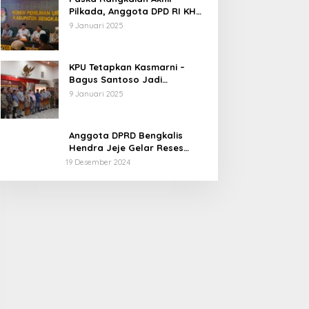
Pilkada, Anggota DPD RI KH
Muhammad Mursyid
9 Januari 2025
Sambangi KPU Bengkalis
KPU Tetapkan Kasmarni –
Bagus Santoso Jadi
Pemenang Pilkada 2024
9 Januari 2025
Kabupaten Bengkalis
Anggota DPRD Bengkalis
Hendra Jeje Gelar Reses
Perdana
19 Desember 2024