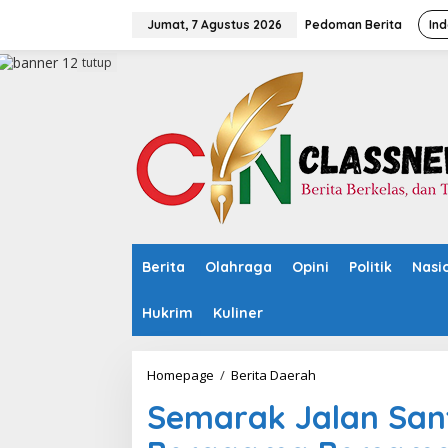
L
e
Jumat, 7 Agustus 2026
Pedoman Berita
Ind
w
a
tutup
t
i
k
e
k
o
n
t
e
n
Berita
Olahraga
Opini
Politik
Nasi
Hukrim
Kuliner
Homepage
/
Berita Daerah
S
e
Semarak Jalan San
m
a
r