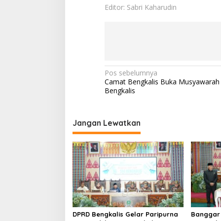
e
Editor: Sabri Kaharudin
n
g
k
a
l
i
s
N
Pos sebelumnya
Camat Bengkalis Buka Musyawarah
a
Bengkalis
v
i
Jangan Lewatkan
g
a
s
i
p
o
s
DPRD Bengkalis Gelar Paripurna
Banggar 