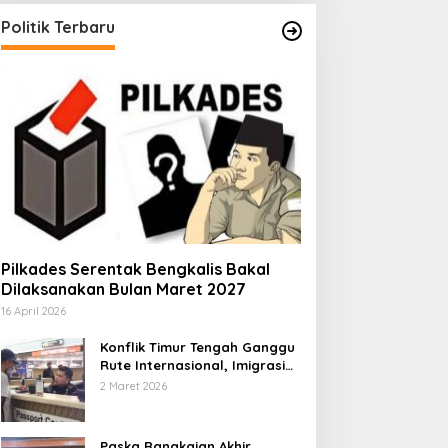
Politik Terbaru
Pilkades Serentak Bengkalis Bakal
Dilaksanakan Bulan Maret 2027
16 April 2026
Konflik Timur Tengah Ganggu
Rute Internasional, Imigrasi
Siapkan Langkah Antisipatif
2 Maret 2026
Paska Rangkaian Akhir