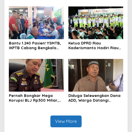
Mahasiswa KKM ISNJ
Satlantas Polres Bengkalis
sebagai Dewan Juri
Gelar “Polisi Sahabat Anak”
di SD IT Al-Fatih Duri
Bantu 1.240 Pasien! YSMTB,
Ketua DPRD Riau
IKPTB Cabang Bengkalis
Kaderismanto Hadiri Riau
dan Vihara Hok An Kiong
Bhayangkara Run 2026,
Apresiasi Perkumpulan Kin
Dukung Sinergitas dan
Men Riau Atas Kegiatan
Kampanye Lingkungan
Bakti Sosial Kesehatan Di
Bengkalis.
Pernah Bongkar Mega
Diduga Selewengkan Dana
Korupsi BLJ Rp300 Miliar,
ADD, Warga Datangi
Dodi Wiraatmaja Kini
Inspektorat Tagih
Kembali ke Bengkalis
Kejelasan Laporan Eks
sebagai Plt Kajari
Kades Darul Aman
View More