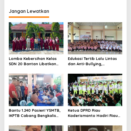
g
Jangan Lewatkan
a
s
i
p
o
s
Lomba Kebersihan Kelas
Edukasi Tertib Lalu Lintas
SDN 20 Bantan Libatkan
dan Anti-Bullying,
Mahasiswa KKM ISNJ
Satlantas Polres Bengkalis
sebagai Dewan Juri
Gelar “Polisi Sahabat Anak”
di SD IT Al-Fatih Duri
Bantu 1.240 Pasien! YSMTB,
Ketua DPRD Riau
IKPTB Cabang Bengkalis
Kaderismanto Hadiri Riau
dan Vihara Hok An Kiong
Bhayangkara Run 2026,
Apresiasi Perkumpulan Kin
Dukung Sinergitas dan