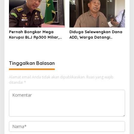
Men Riau Atas Kegiatan
Kampanye Lingkungan
Bakti Sosial Kesehatan Di
Bengkalis.
Pernah Bongkar Mega
Diduga Selewengkan Dana
Korupsi BLJ Rp300 Miliar,
ADD, Warga Datangi
Dodi Wiraatmaja Kini
Inspektorat Tagih
Kembali ke Bengkalis
Kejelasan Laporan Eks
sebagai Plt Kajari
Kades Darul Aman
Tinggalkan Balasan
Alamat email Anda tidak akan dipublikasikan.
Ruas yang wajib
ditandai
*