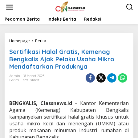
L
e
w
a
Pedoman Berita
Indeks Berita
Redaksi
t
i
k
Homepage
/
Berita
S
e
e
k
Sertifikasi Halal Gratis, Kemenag
r
o
t
n
Bengkalis Ajak Pelaku Usaha Mikro
i
t
Mendaftarkan Produknya
f
e
i
n
Admin
18 Maret 2023
k
Berita
729 Dilihat
a
s
i
H
BENGKALIS, Classnews.id
– Kantor Kementerian
a
Agama (Kemenag) Kabupaten Bengkalis
l
kampanyekan sertifikasi halal gratis khusus untuk
a
usaha mikro kecil dan menengah (UMKM) atau
l
G
produk makanan minuman industri rumahan di
r
Kabupaten Bengkalis.