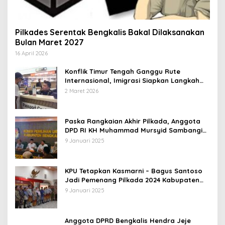
Pilkades Serentak Bengkalis Bakal Dilaksanakan
Bulan Maret 2027
16 April 2026
Konflik Timur Tengah Ganggu Rute
Internasional, Imigrasi Siapkan Langkah
Antisipatif
2 Maret 2026
Paska Rangkaian Akhir Pilkada, Anggota
DPD RI KH Muhammad Mursyid Sambangi
KPU Bengkalis
9 Januari 2025
KPU Tetapkan Kasmarni – Bagus Santoso
Jadi Pemenang Pilkada 2024 Kabupaten
Bengkalis
9 Januari 2025
Anggota DPRD Bengkalis Hendra Jeje