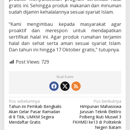
gratis ini. Sehingga produk makanan dan minuman
sudah dijamin kehalalannya sesuai syariat Islam.
“Kami mengimbau kepada masyarakat agar
proaktif dan merespon untuk mendapatkan
sertifikat halal ini. Agar produk rumahan terjamin
halal dan sehat serta aman sesuai syariat Islam.
Dan tahun ini hingga 17 Oktober gratis,” tutupnya.
Post Views:
729
Ikuti Kami
N
Pos sebelumnya
Pos berikutnya
Tahun ini Pemkab Bengkalis
Himpunan Mahasiswa
a
Akan Gelar Pasar Ramadan
Jurusan Teknik Elektro
v
di 8 Titik, UMKM Segera
Polbeng Ikuti Muswil 3
Mendaftar Gratis
FKHMEI ke13 di Politeknik
i
Negeri Batam