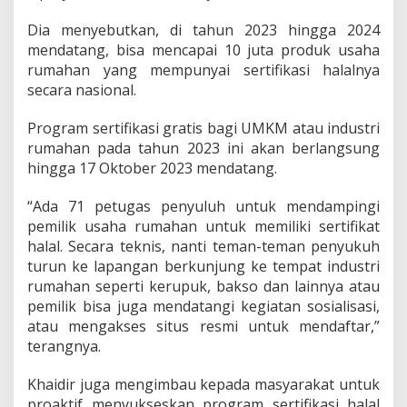
k
a
Dia menyebutkan, di tahun 2023 hingga 2024
n
mendatang, bisa mencapai 10 juta produk usaha
P
rumahan yang mempunyai sertifikasi halalnya
r
secara nasional.
o
d
u
Program sertifikasi gratis bagi UMKM atau industri
k
rumahan pada tahun 2023 ini akan berlangsung
n
hingga 17 Oktober 2023 mendatang.
y
a
“Ada 71 petugas penyuluh untuk mendampingi
pemilik usaha rumahan untuk memiliki sertifikat
halal. Secara teknis, nanti teman-teman penyukuh
turun ke lapangan berkunjung ke tempat industri
rumahan seperti kerupuk, bakso dan lainnya atau
pemilik bisa juga mendatangi kegiatan sosialisasi,
atau mengakses situs resmi untuk mendaftar,”
terangnya.
Khaidir juga mengimbau kepada masyarakat untuk
proaktif menyukseskan program sertifikasi halal