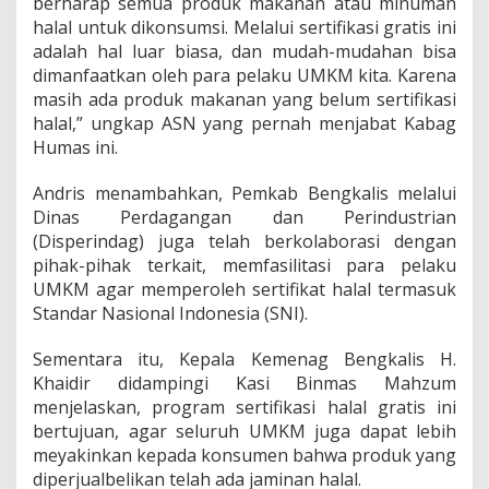
berharap semua produk makanan atau minuman
P
halal untuk dikonsumsi. Melalui sertifikasi gratis ini
e
adalah hal luar biasa, dan mudah-mudahan bisa
l
a
dimanfaatkan oleh para pelaku UMKM kita. Karena
k
masih ada produk makanan yang belum sertifikasi
u
halal,” ungkap ASN yang pernah menjabat Kabag
U
Humas ini.
s
a
h
Andris menambahkan, Pemkab Bengkalis melalui
a
Dinas Perdagangan dan Perindustrian
M
(Disperindag) juga telah berkolaborasi dengan
i
pihak-pihak terkait, memfasilitasi para pelaku
k
r
UMKM agar memperoleh sertifikat halal termasuk
o
Standar Nasional Indonesia (SNI).
M
e
Sementara itu, Kepala Kemenag Bengkalis H.
n
Khaidir didampingi Kasi Binmas Mahzum
d
a
menjelaskan, program sertifikasi halal gratis ini
f
bertujuan, agar seluruh UMKM juga dapat lebih
t
meyakinkan kepada konsumen bahwa produk yang
a
diperjualbelikan telah ada jaminan halal.
r