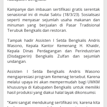
a
t
Kampanye dan imbauan sertifikasi gratis serentak
i
senasional ini di mulai Sabtu (18/3/23). Sosialisasi
s
,
seperti menyasar sejumlah usaha makanan dan
K
minuman yang berjualan di Pasar Tradisional
e
Terubuk Bengkalis dan restoran.
m
e
Tampak hadir Assisten I Setda Bengkalis Andris
n
a
Wasono, Kepala Kantor Kemenang H. Khaidir,
g
Kepala Dinas Perdagangan dan Perindustrian
B
(Disdagperin) Bengkalis Zulfan dan sejumlah
e
undangan.
n
g
k
Assisten I Setda Bengkalis Andris Wasono
a
mengapresiasi program Kemenag tersebut. Karena
l
melalui upaya ini akan mempermudah bagi UMKM
i
khususnya di Kabupaten Bengkalis untuk memiliki
s
hasil produksi yang diakui halal layak dikonsumsi.
A
j
a
“Kami sangat mendukung sertifikasi ini, karena kita
k