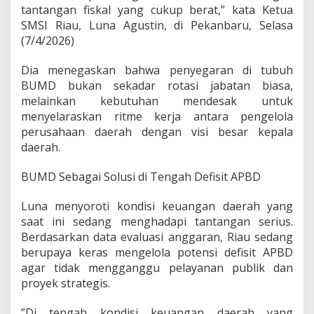
i
tantangan fiskal yang cukup berat,” kata Ketua
B
SMSI Riau, Luna Agustin, di Pekanbaru, Selasa
U
(7/4/2026)
M
D
Dia menegaskan bahwa penyegaran di tubuh
A
g
BUMD bukan sekadar rotasi jabatan biasa,
a
melainkan kebutuhan mendesak untuk
r
menyelaraskan ritme kerja antara pengelola
S
perusahaan daerah dengan visi besar kepala
e
j
daerah.
a
l
​BUMD Sebagai Solusi di Tengah Defisit APBD
a
n
​Luna menyoroti kondisi keuangan daerah yang
D
saat ini sedang menghadapi tantangan serius.
e
n
Berdasarkan data evaluasi anggaran, Riau sedang
g
berupaya keras mengelola potensi defisit APBD
a
agar tidak mengganggu pelayanan publik dan
n
proyek strategis.
V
i
s
​”Di tengah kondisi keuangan daerah yang