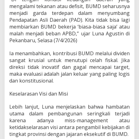
i
mengalami tekanan atau defisit, BUMD seharusnya
M
menjadi garda terdepan dalam menyumbang
i
Pendapatan Asli Daerah (PAD). Kita tidak bisa lagi
s
i
membiarkan BUMD bekerja ‘biasa-biasa saja’ atau
malah menjadi beban APBD,” ujar Luna Agustin di
Pekanbaru, Selasa (7/4/2026)
​Ia menambahkan, kontribusi BUMD melalui dividen
sangat krusial untuk menutupi celah fiskal. Jika
direksi tidak inovatif dan gagal mencapai target,
maka evaluasi adalah jalan keluar yang paling logis
dan konstitusional.
​Keselarasan Visi dan Misi
​Lebih lanjut, Luna menjelaskan bahwa hambatan
utama dalam pembangunan seringkali terjadi
karena adanya miss-management atau
ketidakselarasan visi antara pengambil kebijakan di
tingkat provinsi dengan jajaran eksekutif di BUMD.