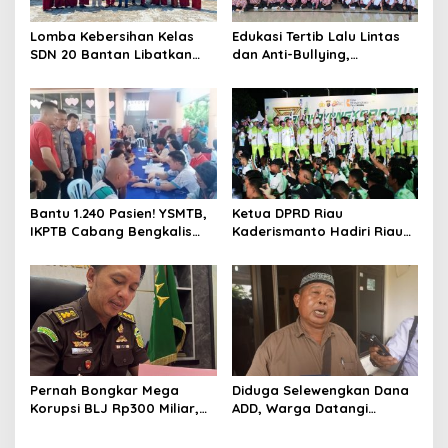
s
Lomba Kebersihan Kelas
Edukasi Tertib Lalu Lintas
SDN 20 Bantan Libatkan
dan Anti-Bullying,
Mahasiswa KKM ISNJ
Satlantas Polres Bengkalis
sebagai Dewan Juri
Gelar “Polisi Sahabat Anak”
di SD IT Al-Fatih Duri
Bantu 1.240 Pasien! YSMTB,
Ketua DPRD Riau
IKPTB Cabang Bengkalis
Kaderismanto Hadiri Riau
dan Vihara Hok An Kiong
Bhayangkara Run 2026,
Apresiasi Perkumpulan Kin
Dukung Sinergitas dan
Men Riau Atas Kegiatan
Kampanye Lingkungan
Bakti Sosial Kesehatan Di
Bengkalis.
Pernah Bongkar Mega
Diduga Selewengkan Dana
Korupsi BLJ Rp300 Miliar,
ADD, Warga Datangi
Dodi Wiraatmaja Kini
Inspektorat Tagih
Kembali ke Bengkalis
Kejelasan Laporan Eks