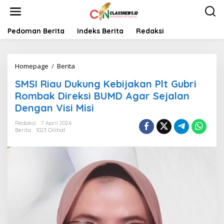
L
e
w
a
Pedoman Berita
Indeks Berita
Redaksi
t
i
k
Homepage
/
Berita
S
e
M
k
SMSI Riau Dukung Kebijakan Plt Gubri
S
o
I
n
Rombak Direksi BUMD Agar Sejalan
R
t
Dengan Visi Misi
i
e
a
n
Redaksi
7 April 2026
u
Berita
1023 Dilihat
D
u
k
u
n
g
K
e
b
i