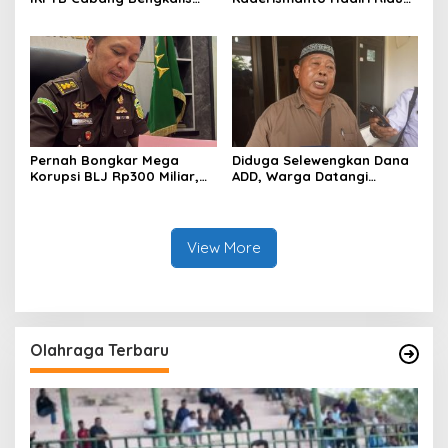
dan Vihara Hok An Kiong
Bhayangkara Run 2026,
Apresiasi Perkumpulan Kin
Dukung Sinergitas dan
Men Riau Atas Kegiatan
Kampanye Lingkungan
Bakti Sosial Kesehatan Di
Bengkalis.
Pernah Bongkar Mega
Diduga Selewengkan Dana
Korupsi BLJ Rp300 Miliar,
ADD, Warga Datangi
Dodi Wiraatmaja Kini
Inspektorat Tagih
Kembali ke Bengkalis
Kejelasan Laporan Eks
sebagai Plt Kajari
Kades Darul Aman
View More
Olahraga Terbaru