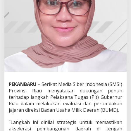
j
a
k
a
n
P
l
t
G
u
b
r
i
R
o
m
PEKANBARU
– Serikat Media Siber Indonesia (SMSI)
b
Provinsi Riau menyatakan dukungan penuh
a
terhadap langkah Pelaksana Tugas (Plt) Gubernur
k
D
Riau dalam melakukan evaluasi dan perombakan
i
jajaran direksi Badan Usaha Milik Daerah (BUMD).
r
e
“Langkah ini dinilai strategis untuk memastikan
k
akselerasi pembangunan daerah di tengah
s