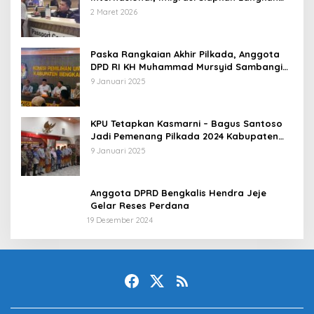
Antisipatif
2 Maret 2026
Paska Rangkaian Akhir Pilkada, Anggota
DPD RI KH Muhammad Mursyid Sambangi
KPU Bengkalis
9 Januari 2025
KPU Tetapkan Kasmarni – Bagus Santoso
Jadi Pemenang Pilkada 2024 Kabupaten
Bengkalis
9 Januari 2025
Anggota DPRD Bengkalis Hendra Jeje
Gelar Reses Perdana
19 Desember 2024