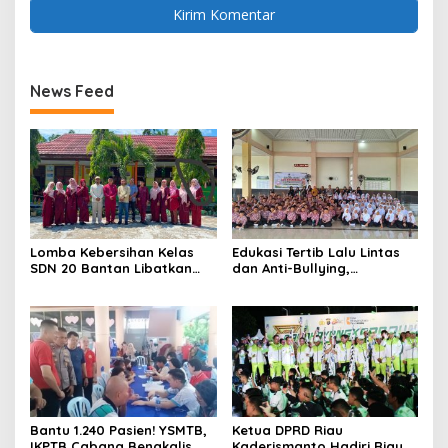
News Feed
Lomba Kebersihan Kelas
Edukasi Tertib Lalu Lintas
SDN 20 Bantan Libatkan
dan Anti-Bullying,
Mahasiswa KKM ISNJ
Satlantas Polres Bengkalis
sebagai Dewan Juri
Gelar “Polisi Sahabat Anak”
di SD IT Al-Fatih Duri
Bantu 1.240 Pasien! YSMTB,
Ketua DPRD Riau
IKPTB Cabang Bengkalis
Kaderismanto Hadiri Riau