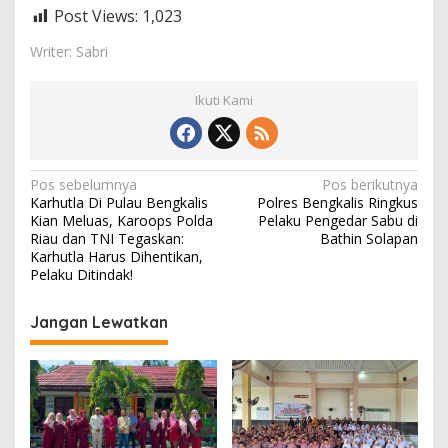
Post Views:
1,023
Writer: Sabri
Ikuti Kami
N
Pos sebelumnya
Pos berikutnya
Karhutla Di Pulau Bengkalis
Polres Bengkalis Ringkus
a
Kian Meluas, Karoops Polda
Pelaku Pengedar Sabu di
v
Riau dan TNI Tegaskan:
Bathin Solapan
Karhutla Harus Dihentikan,
i
Pelaku Ditindak!
g
Jangan Lewatkan
a
s
i
p
o