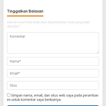
sebagai Plt Kajari
Kades Darul Aman
Tinggalkan Balasan
Alamat email Anda tidak akan dipublikasikan.
Ruas yang wajib
ditandai
*
Simpan nama, email, dan situs web saya pada peramban
ini untuk komentar saya berikutnya.