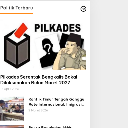
Politik Terbaru
Pilkades Serentak Bengkalis Bakal
Dilaksanakan Bulan Maret 2027
16 April 2026
Konflik Timur Tengah Ganggu
Rute Internasional, Imigrasi
Siapkan Langkah Antisipatif
2 Maret 2026
Paska Rangkaian Akhir