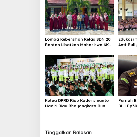
s
i
p
o
s
Lomba Kebersihan Kelas SDN 20
Edukasi T
Bantan Libatkan Mahasiswa KKM
Anti-Bull
ISNJ sebagai Dewan Juri
Bengkali
Anak” di 
Ketua DPRD Riau Kaderismanto
Pernah B
Hadiri Riau Bhayangkara Run
BLJ Rp300
2026, Dukung Sinergitas dan
Wiraatma
Kampanye Lingkungan
Bengkalis
Tinggalkan Balasan