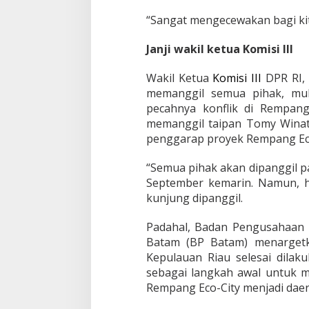
S
e
“Sangat mengecewakan bagi kita
b
u
Janji wakil ketua Komisi III
t
K
o
Wakil Ketua
Komisi III
DPR RI, 
m
memanggil semua pihak, mul
i
pecahnya konflik di Rempan
s
memanggil taipan Tomy Winat
i
penggarap proyek Rempang Eco
I
I
I
“Semua pihak akan dipanggil p
D
September kemarin. Namun, hi
P
kunjung dipanggil.
R
R
I
Padahal, Badan Pengusahaan
t
Batam (BP Batam) menarget
a
Kepulauan Riau selesai dilak
k
sebagai langkah awal untuk
S
Rempang Eco-City menjadi daera
e
n