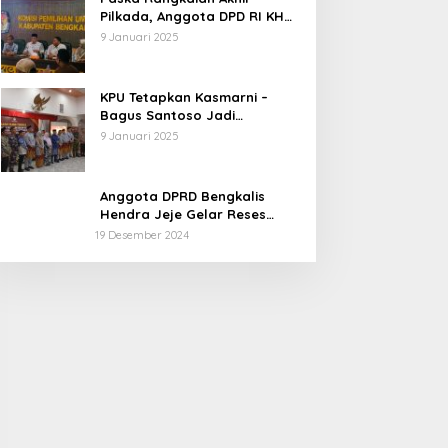
Pilkada, Anggota DPD RI KH
Muhammad Mursyid
9 Januari 2025
Sambangi KPU Bengkalis
KPU Tetapkan Kasmarni –
Bagus Santoso Jadi
Pemenang Pilkada 2024
9 Januari 2025
Kabupaten Bengkalis
Anggota DPRD Bengkalis
Hendra Jeje Gelar Reses
Perdana
19 Desember 2024