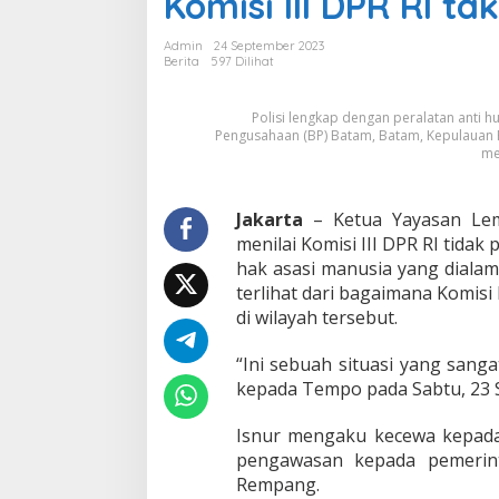
Komisi III DPR RI tak
o
n
Admin
24 September 2023
f
Berita
597 Dilihat
l
i
Polisi lengkap dengan peralatan anti 
k
Pengusahaan (BP) Batam, Batam, Kepulauan R
P
me
u
l
a
Jakarta
– Ketua Yayasan Le
u
R
menilai Komisi III DPR RI tida
e
hak asasi manusia yang dialam
m
terlihat dari bagaimana Komisi
p
di wilayah tersebut.
a
n
g
“Ini sebuah situasi yang sang
,
kepada Tempo pada Sabtu, 23 
Y
L
Isnur mengaku kecewa kepada 
B
pengawasan kepada pemerin
H
I
Rempang.