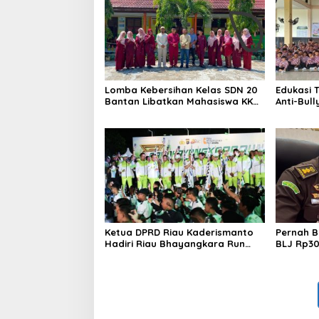
Lomba Kebersihan Kelas SDN 20
Edukasi T
Bantan Libatkan Mahasiswa KKM
Anti-Bull
ISNJ sebagai Dewan Juri
Bengkali
Anak” di 
Ketua DPRD Riau Kaderismanto
Pernah B
Hadiri Riau Bhayangkara Run
BLJ Rp300
2026, Dukung Sinergitas dan
Wiraatma
Kampanye Lingkungan
Bengkalis