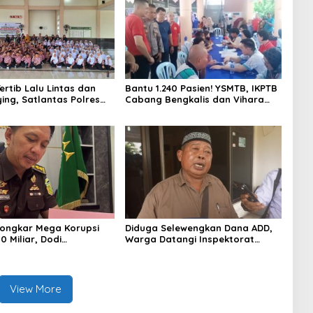
ertib Lalu Lintas dan
Bantu 1.240 Pasien! YSMTB, IKPTB
ying, Satlantas Polres
Cabang Bengkalis dan Vihara
s Gelar “Polisi Sahabat
Hok An Kiong Apresiasi
SD IT Al-Fatih Duri
Perkumpulan Kin Men Riau Atas
Kegiatan Bakti Sosial Kesehatan
Di Bengkalis.
ongkar Mega Korupsi
Diduga Selewengkan Dana ADD,
 Miliar, Dodi
Warga Datangi Inspektorat
ja Kini Kembali ke
Tagih Kejelasan Laporan Eks
 sebagai Plt Kajari
Kades Darul Aman
View More