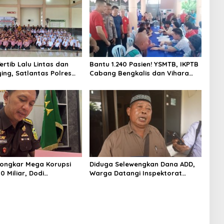
ertib Lalu Lintas dan
Bantu 1.240 Pasien! YSMTB, IKPTB
ying, Satlantas Polres
Cabang Bengkalis dan Vihara
s Gelar “Polisi Sahabat
Hok An Kiong Apresiasi
SD IT Al-Fatih Duri
Perkumpulan Kin Men Riau Atas
Kegiatan Bakti Sosial Kesehatan
Di Bengkalis.
ongkar Mega Korupsi
Diduga Selewengkan Dana ADD,
 Miliar, Dodi
Warga Datangi Inspektorat
ja Kini Kembali ke
Tagih Kejelasan Laporan Eks
 sebagai Plt Kajari
Kades Darul Aman