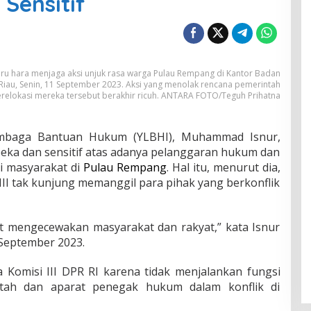
 Sensitif
huru hara menjaga aksi unjuk rasa warga Pulau Rempang di Kantor Badan
iau, Senin, 11 September 2023. Aksi yang menolak rencana pemerintah
relokasi mereka tersebut berakhir ricuh. ANTARA FOTO/Teguh Prihatna
mbaga Bantuan Hukum (YLBHI), Muhammad Isnur,
k peka dan sensitif atas adanya pelanggaran hukum dan
i masyarakat di
Pulau Rempang
. Hal itu, menurut dia,
 III tak kunjung memanggil para pihak yang berkonflik
at mengecewakan masyarakat dan rakyat,” kata Isnur
September 2023.
Komisi III DPR RI karena tidak menjalankan fungsi
tah dan aparat penegak hukum dalam konflik di