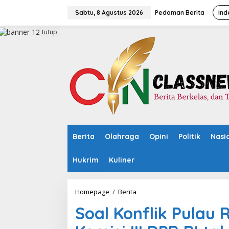
L
e
Sabtu, 8 Agustus 2026
Pedoman Berita
Ind
w
a
tutup
t
i
k
e
k
o
n
t
e
n
Berita
Olahraga
Opini
Politik
Nasi
Hukrim
Kuliner
Homepage
/
Berita
S
o
Soal Konflik Pulau
a
l
K