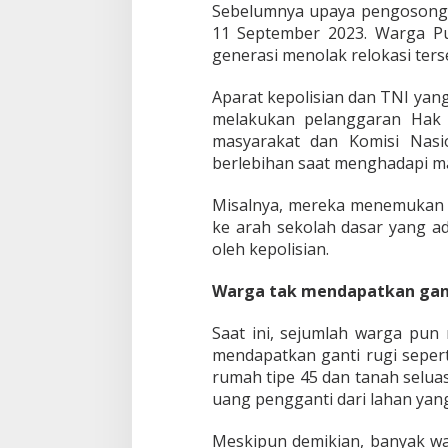
s
Sebelumnya upaya pengosonga
i
11 September 2023. Warga Pu
t
generasi menolak relokasi ters
i
f
Aparat kepolisian dan TNI y
melakukan pelanggaran Hak 
masyarakat dan Komisi Nas
berlebihan saat menghadapi m
Misalnya, mereka menemukan 
ke arah sekolah dasar yang ad
oleh kepolisian.
Warga tak mendapatkan ganti
Saat ini, sejumlah warga pun 
mendapatkan ganti rugi sepert
rumah tipe 45 dan tanah selua
uang pengganti dari lahan yang
Meskipun demikian, banyak wa