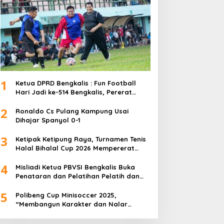
1
Ketua DPRD Bengkalis : Fun Football
Hari Jadi ke-514 Bengkalis, Pererat
Silaturahmi dan Perkuat Sinergitas.
2
Ronaldo Cs Pulang Kampung Usai
Dihajar Spanyol 0-1
3
Ketipak Ketipung Raya, Turnamen Tenis
Halal Bihalal Cup 2026 Mempererat
Kebersamaan Di Idul Fitri.
4
Misliadi Ketua PBVSI Bengkalis Buka
Penataran dan Pelatihan Pelatih dan
Wasit Tingkat Daerah
5
Polibeng Cup Minisoccer 2025,
“Membangun Karakter dan Nalar
Kompetitif Melalui Lapangan Hijau”.