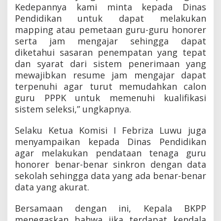
Kedepannya kami minta kepada Dinas
a
n
Pendidikan untuk dapat melakukan
g
mapping atau pemetaan guru-guru honorer
T
serta jam mengajar sehingga dapat
i
d
diketahui sasaran penempatan yang tepat
a
dan syarat dari sistem penerimaan yang
k
mewajibkan resume jam mengajar dapat
B
terpenuhi agar turut memudahkan calon
i
s
guru PPPK untuk memenuhi kualifikasi
a
sistem seleksi,” ungkapnya.
R
e
Selaku Ketua Komisi I Febriza Luwu juga
s
u
menyampaikan kepada Dinas Pendidikan
m
agar melakukan pendataan tenaga guru
e
honorer benar-benar sinkron dengan data
sekolah sehingga data yang ada benar-benar
data yang akurat.
Bersamaan dengan ini, Kepala BKPP
menegaskan bahwa jika terdapat kendala