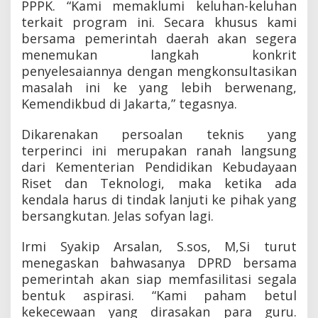
PPPK. “Kami memaklumi keluhan-keluhan
s
terkait program ini. Secara khusus kami
a
i
bersama pemerintah daerah akan segera
a
menemukan langkah konkrit
n
penyelesaiannya dengan mengkonsultasikan
M
a
masalah ini ke yang lebih berwenang,
s
Kemendikbud di Jakarta,” tegasnya.
a
l
Dikarenakan persoalan teknis yang
a
h
terperinci ini merupakan ranah langsung
G
dari Kementerian Pendidikan Kebudayaan
u
Riset dan Teknologi, maka ketika ada
r
kendala harus di tindak lanjuti ke pihak yang
u
S
bersangkutan. Jelas sofyan lagi.
i
s
Irmi Syakip Arsalan, S.sos, M,Si turut
a
menegaskan bahwasanya DPRD bersama
P
P
pemerintah akan siap memfasilitasi segala
P
bentuk aspirasi. “Kami paham betul
K
kekecewaan yang dirasakan para guru.
Y