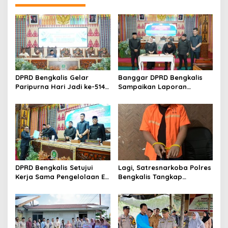
s
i
p
o
s
DPRD Bengkalis Gelar
Banggar DPRD Bengkalis
Paripurna Hari Jadi ke-514
Sampaikan Laporan
Bengkalis, Dalam
terhadap Ranperda
Semangat Membangun
Pertanggungjawaban
Negeri Junjungan.
Pelaksanaan APBD Tahun
Anggaran 2025
DPRD Bengkalis Setujui
Lagi, Satresnarkoba Polres
Kerja Sama Pengelolaan E-
Bengkalis Tangkap
Ticketing Ro-Ro Air Putih–
Pengedar Sabu di Bantan
Sungai Selari.
Air