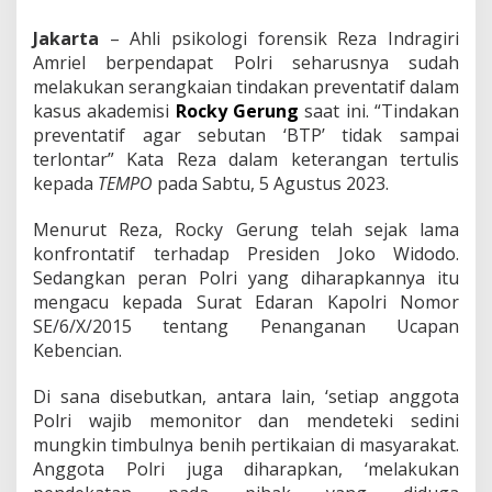
i
k
Jakarta
– Ahli psikologi forensik Reza Indragiri
o
Amriel berpendapat Polri seharusnya sudah
l
melakukan serangkaian tindakan preventatif dalam
o
g
kasus akademisi
Rocky Gerung
saat ini. “Tindakan
F
preventatif agar sebutan ‘BTP’ tidak sampai
o
terlontar” Kata Reza dalam keterangan tertulis
r
kepada
TEMPO
pada Sabtu, 5 Agustus 2023.
e
n
s
Menurut Reza, Rocky Gerung telah sejak lama
i
konfrontatif terhadap Presiden Joko Widodo.
k
Sedangkan peran Polri yang diharapkannya itu
:
mengacu kepada Surat Edaran Kapolri Nomor
B
SE/6/X/2015 tentang Penanganan Ucapan
a
y
Kebencian.
a
n
Di sana disebutkan, antara lain, ‘setiap anggota
g
Polri wajib memonitor dan mendeteki sedini
k
mungkin timbulnya benih pertikaian di masyarakat.
a
n
Anggota Polri juga diharapkan, ‘melakukan
j