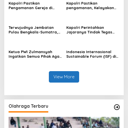
Kapolri Pastikan
Kapolri Pastikan
Pengamanan Gereja di
pengamanan, Kelayakan
Surabaya
Kapal, dan Mitigasi
Bencana Libur Natal dan
Tahun Baru
Terwujudnya Jembatan
Kapolri Perintahkan
Pulau Bengkalis-Sumatra,
Jajaranya Tindak Tegas
Iyeth : Visi Menjaga
Bagi Pelaku Judi Online,
Kedaulatan NKRI Presiden
Narkoba dan
Prabowo
Penyeludupan
Ketua PWI Zulmansyah
Indonesia Internasional
Ingatkan Semua Pihak Agar
Sustainable Forum (ISF) di
Abaikan Semua Produk
Jakarta, PHR Komitmen
Hendri CH Bangun
Penerapan Energi Hijau di
WK Rokan
View More
Olahraga Terbaru