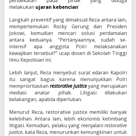
pendekatan pada pihak yang diduga
i
melakukan
ujaran kebencian
‘
k
a
Langkah preventif yang dimaksud Reza antara lain,
R
o
mempertemukan Rocky Gerung dan Presiden
c
Jokowi, kemudian mencari solusi perdamaian
k
antara keduanya. “Pertanyaannya, sudah se-
y
intensif apa anggota Polri melaksanakan
G
e
kewajiban tersebut?” ucap dosen di Sekolah Tinggi
r
Ilmu Kepolisian ini.
u
n
Lebih lanjut, Reza menyebut surat edaran Kapolri
g
itu sangat bagus karena menunjukkan Polri
d
a
memprioritaskan
restorative justice
yang merupakan
n
mediasi anatar pihak. Litigasi dilakukan
J
belakangan, apabila diperlukan.
o
k
Menurut Reza, restorative justice memiliki banyak
o
w
kelebihan. Antara lain, lebih ekonomis ketimbang
i
litigasi. Kemudian, pelaku yang menjalani
restorative
D
justice
, kata Reza, menurunkan kemungkinan untuk
u