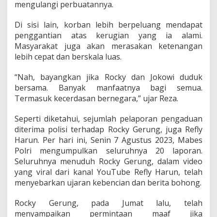
mengulangi perbuatannya.
d
u
k
Di sisi lain, korban lebih berpeluang mendapat
B
penggantian atas kerugian yang ia alami.
e
Masyarakat juga akan merasakan ketenangan
r
lebih cepat dan berskala luas.
s
a
m
“Nah, bayangkan jika Rocky dan Jokowi duduk
a
bersama. Banyak manfaatnya bagi semua.
Termasuk kecerdasan bernegara,” ujar Reza.
Seperti diketahui, sejumlah pelaporan pengaduan
diterima polisi terhadap Rocky Gerung, juga Refly
Harun. Per hari ini, Senin 7 Agustus 2023, Mabes
Polri mengumpulkan seluruhnya 20 laporan.
Seluruhnya menuduh Rocky Gerung, dalam video
yang viral dari kanal YouTube Refly Harun, telah
menyebarkan ujaran kebencian dan berita bohong.
Rocky Gerung, pada Jumat lalu, telah
menyampaikan permintaan maaf jika