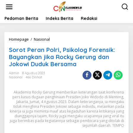
L
e
w
a
Pedoman Berita
Indeks Berita
Redaksi
t
i
k
Homepage
/
Nasional
S
e
o
k
Sorot Peran Polri, Psikolog Forensik:
r
o
o
n
Bayangkan jika Rocky Gerung dan
t
t
Jokowi Duduk Bersama
P
e
e
n
Admin
8 Agustus 2023
r
Nasional
466 Dilihat
a
n
Akademisi Rocky Gerung memberikan keterangan saat konferensi
P
pers kasus dugaan penghinaan Presiden Joko Widodo di Menteng,
o
Jakarta, Jumat, 4 Agustus 2023. Dalam keteranganya, ia mengaku
l
tidak menghina Presiden Jokowi sebagai individu, melainkan pada
r
kinerja ia juga meminta maaf atas kegaduhan karena kritikanya yang
i
dianggapnya tajam, Rocky juga mengaku ucapannya yang viral itu
,
juga berimbas pada kegiatannya sebagai pembicara yang ditolak di
P
sejumlah daerah. TEMPO
s