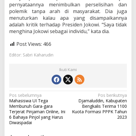
pernyataannya menimbulkan perselisihan dan
polemik tanpa arah di masyarakat. Dia juga
menuturkan kalau apa yang disampaikannya
adalah kritik terhadap Presiden Jokowi. “Saya tidak
menghina Jokowi sebagai individu,” kata dia.
Post Views:
466
Editor: Sabri Kaharudin
Ikuti Kami
N
Pos sebelumnya
Pos berikutnya
Mahasiswa UI Tega
Djamaluddin, Kabupaten
a
Membunuh Gara-gara
Bengkalis Terima 1100
v
Terjerat Pinjaman Online, Ini
Kuota Formasi PPPK Tahun
6 Bahaya Pinjol yang Harus
2023
i
Diwaspadai
g