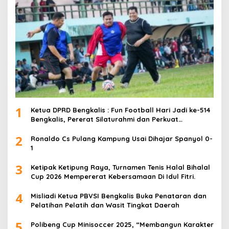
1
Ketua DPRD Bengkalis : Fun Football Hari Jadi ke-514
Bengkalis, Pererat Silaturahmi dan Perkuat
Sinergitas.
2
Ronaldo Cs Pulang Kampung Usai Dihajar Spanyol 0-
1
3
Ketipak Ketipung Raya, Turnamen Tenis Halal Bihalal
Cup 2026 Mempererat Kebersamaan Di Idul Fitri.
4
Misliadi Ketua PBVSI Bengkalis Buka Penataran dan
Pelatihan Pelatih dan Wasit Tingkat Daerah
5
Polibeng Cup Minisoccer 2025, “Membangun Karakter