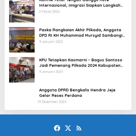
Internasional, Imigrasi Siapkan Langkah
Antisipatif
2 Maret 2026
Paska Rangkaian Akhir Pilkada, Anggota
DPD RI KH Muhammad Mursyid Sambangi
KPU Bengkalis
9 Januari 2025
KPU Tetapkan Kasmarni – Bagus Santoso
Jadi Pemenang Pilkada 2024 Kabupaten
Bengkalis
9 Januari 2025
Anggota DPRD Bengkalis Hendra Jeje
Gelar Reses Perdana
19 Desember 2024