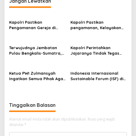
Jangan Lewatkan
a
s
i
Kapolri Pastikan
Kapolri Pastikan
p
Pengamanan Gereja di
pengamanan, Kelayakan
Surabaya
Kapal, dan Mitigasi
o
Bencana Libur Natal dan
s
Tahun Baru
Terwujudnya Jembatan
Kapolri Perintahkan
Pulau Bengkalis-Sumatra,
Jajaranya Tindak Tegas
Iyeth : Visi Menjaga
Bagi Pelaku Judi Online,
Kedaulatan NKRI Presiden
Narkoba dan
Prabowo
Penyeludupan
Ketua PWI Zulmansyah
Indonesia Internasional
Ingatkan Semua Pihak Agar
Sustainable Forum (ISF) di
Abaikan Semua Produk
Jakarta, PHR Komitmen
Hendri CH Bangun
Penerapan Energi Hijau di
WK Rokan
Tinggalkan Balasan
Alamat email Anda tidak akan dipublikasikan.
Ruas yang wajib
ditandai
*