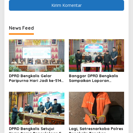
News Feed
DPRD Bengkalis Gelar
Banggar DPRD Bengkalis
Paripurna Hari Jadi ke-514
Sampaikan Laporan
Bengkalis, Dalam
terhadap Ranperda
Semangat Membangun
Pertanggungjawaban
Negeri Junjungan.
Pelaksanaan APBD Tahun
Anggaran 2025
DPRD Bengkalis Setujui
Lagi, Satresnarkoba Polres