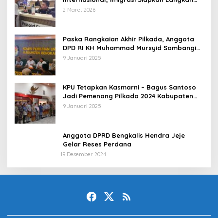
Antisipatif
2 Maret 2026
Paska Rangkaian Akhir Pilkada, Anggota
DPD RI KH Muhammad Mursyid Sambangi
KPU Bengkalis
9 Januari 2025
KPU Tetapkan Kasmarni – Bagus Santoso
Jadi Pemenang Pilkada 2024 Kabupaten
Bengkalis
9 Januari 2025
Anggota DPRD Bengkalis Hendra Jeje
Gelar Reses Perdana
19 Desember 2024