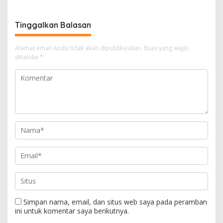
Beliung di Desa Api-Api.
Petani Milenial.
Tinggalkan Balasan
Alamat email Anda tidak akan dipublikasikan.
Ruas yang wajib
ditandai
*
Simpan nama, email, dan situs web saya pada peramban
ini untuk komentar saya berikutnya.