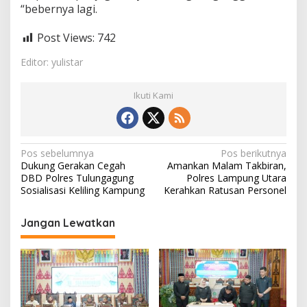
“bebernya lagi.
Post Views:
742
Editor: yulistar
Ikuti Kami
N
Pos sebelumnya
Pos berikutnya
Dukung Gerakan Cegah
Amankan Malam Takbiran,
a
DBD Polres Tulungagung
Polres Lampung Utara
v
Sosialisasi Keliling Kampung
Kerahkan Ratusan Personel
i
Jangan Lewatkan
g
a
s
i