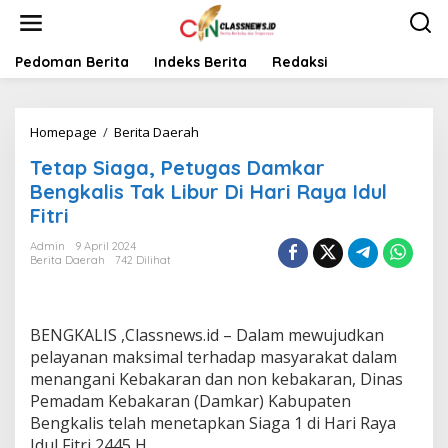
L
e
w
a
Pedoman Berita
Indeks Berita
Redaksi
t
i
k
Homepage
/
Berita Daerah
T
e
e
k
Tetap Siaga, Petugas Damkar
t
o
a
n
Bengkalis Tak Libur Di Hari Raya Idul
p
t
Fitri
S
e
i
n
Admin
9 April 2024
a
Berita Daerah
742 Dilihat
g
a
,
P
BENGKALIS ,Classnews.id – Dalam mewujudkan
e
pelayanan maksimal terhadap masyarakat dalam
t
menangani Kebakaran dan non kebakaran, Dinas
u
Pemadam Kebakaran (Damkar) Kabupaten
g
a
Bengkalis telah menetapkan Siaga 1 di Hari Raya
s
Idul Fitri 2445 H.