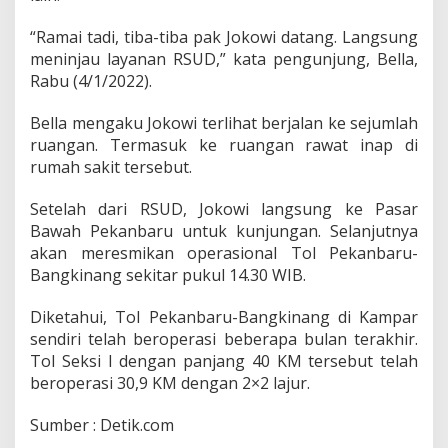
d
d
“Ramai tadi, tiba-tiba pak Jokowi datang. Langsung
a
meninjau layanan RSUD,” kata pengunjung, Bella,
n
Rabu (4/1/2022).
P
a
s
Bella mengaku Jokowi terlihat berjalan ke sejumlah
a
ruangan. Termasuk ke ruangan rawat inap di
r
rumah sakit tersebut.
B
a
Setelah dari RSUD, Jokowi langsung ke Pasar
w
a
Bawah Pekanbaru untuk kunjungan. Selanjutnya
h
akan meresmikan operasional Tol Pekanbaru-
Bangkinang sekitar pukul 14.30 WIB.
Diketahui, Tol Pekanbaru-Bangkinang di Kampar
sendiri telah beroperasi beberapa bulan terakhir.
Tol Seksi I dengan panjang 40 KM tersebut telah
beroperasi 30,9 KM dengan 2×2 lajur.
Sumber : Detik.com