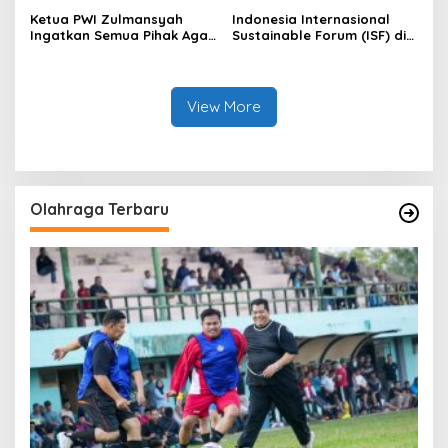
Ketua PWI Zulmansyah
Indonesia Internasional
Ingatkan Semua Pihak Agar
Sustainable Forum (ISF) di
Abaikan Semua Produk
Jakarta, PHR Komitmen
Hendri CH Bangun
Penerapan Energi Hijau di
WK Rokan
View More
Olahraga Terbaru