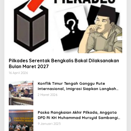
Pilkades Serentak Bengkalis Bakal Dilaksanakan
Bulan Maret 2027
16 April 2026
Konflik Timur Tengah Ganggu Rute
Internasional, Imigrasi Siapkan Langkah
Antisipatif
2 Maret 2026
Paska Rangkaian Akhir Pilkada, Anggota
DPD RI KH Muhammad Mursyid Sambangi
KPU Bengkalis
9 Januari 2025