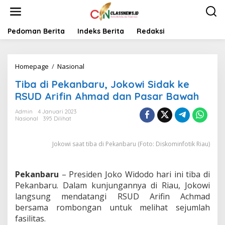
L
e
w
a
Pedoman Berita
Indeks Berita
Redaksi
t
i
k
Homepage
/
Nasional
T
e
i
k
Tiba di Pekanbaru, Jokowi Sidak ke
b
o
a
n
RSUD Arifin Ahmad dan Pasar Bawah
d
t
i
e
Admin
4 Januari 2023
Nasional
395 Dilihat
P
n
e
k
Jokowi saat tiba di Pekanbaru (Foto: Diskominfotik Riau)
a
n
b
Pekanbaru
– Presiden Joko Widodo hari ini tiba di
a
r
Pekanbaru. Dalam kunjungannya di Riau, Jokowi
u
langsung mendatangi RSUD Arifin Achmad
,
bersama rombongan untuk melihat sejumlah
J
fasilitas.
o