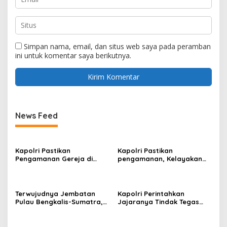
Simpan nama, email, dan situs web saya pada peramban
ini untuk komentar saya berikutnya.
News Feed
Kapolri Pastikan
Kapolri Pastikan
Pengamanan Gereja di
pengamanan, Kelayakan
Surabaya
Kapal, dan Mitigasi
Bencana Libur Natal dan
Tahun Baru
Terwujudnya Jembatan
Kapolri Perintahkan
Pulau Bengkalis-Sumatra,
Jajaranya Tindak Tegas
Iyeth : Visi Menjaga
Bagi Pelaku Judi Online,
Kedaulatan NKRI Presiden
Narkoba dan
Prabowo
Penyeludupan