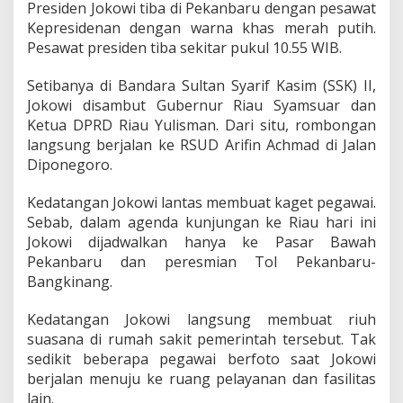
Presiden Jokowi tiba di Pekanbaru dengan pesawat
k
o
Kepresidenan dengan warna khas merah putih.
w
Pesawat presiden tiba sekitar pukul 10.55 WIB.
i
S
Setibanya di Bandara Sultan Syarif Kasim (SSK) II,
i
Jokowi disambut Gubernur Riau Syamsuar dan
d
a
Ketua DPRD Riau Yulisman. Dari situ, rombongan
k
langsung berjalan ke RSUD Arifin Achmad di Jalan
k
Diponegoro.
e
R
Kedatangan Jokowi lantas membuat kaget pegawai.
S
U
Sebab, dalam agenda kunjungan ke Riau hari ini
D
Jokowi dijadwalkan hanya ke Pasar Bawah
A
Pekanbaru dan peresmian Tol Pekanbaru-
r
Bangkinang.
i
f
i
Kedatangan Jokowi langsung membuat riuh
n
suasana di rumah sakit pemerintah tersebut. Tak
A
sedikit beberapa pegawai berfoto saat Jokowi
h
berjalan menuju ke ruang pelayanan dan fasilitas
m
a
lain.