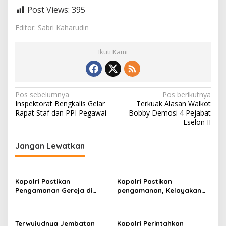
Post Views:
395
Editor: Sabri Kaharudin
Ikuti Kami
N
Pos sebelumnya
Pos berikutnya
Inspektorat Bengkalis Gelar
Terkuak Alasan Walkot
a
Rapat Staf dan PPI Pegawai
Bobby Demosi 4 Pejabat
v
Eselon II
i
Jangan Lewatkan
g
a
s
Kapolri Pastikan
Kapolri Pastikan
Pengamanan Gereja di
pengamanan, Kelayakan
i
Surabaya
Kapal, dan Mitigasi
p
Bencana Libur Natal dan
Tahun Baru
o
Terwujudnya Jembatan
Kapolri Perintahkan