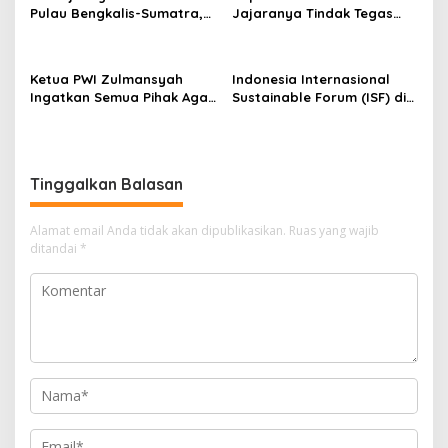
Pulau Bengkalis-Sumatra,
Jajaranya Tindak Tegas
s
Iyeth : Visi Menjaga
Bagi Pelaku Judi Online,
Kedaulatan NKRI Presiden
Narkoba dan
Prabowo
Penyeludupan
Ketua PWI Zulmansyah
Indonesia Internasional
Ingatkan Semua Pihak Agar
Sustainable Forum (ISF) di
Abaikan Semua Produk
Jakarta, PHR Komitmen
Hendri CH Bangun
Penerapan Energi Hijau di
WK Rokan
Tinggalkan Balasan
Alamat email Anda tidak akan dipublikasikan.
Ruas yang wajib
ditandai
*