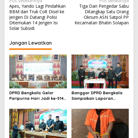
N
Pos sebelumnya
Pos berikutnya
Apes, Yando Lagi Pindahkan
Tiga Dari Pengedar Sabu
a
BBM dari Truk Colt Disel ke
Ditangkap Satu Orang
v
Jerigen Di Datangi Polisi
Oknum ASN Satpol PP
Ditemukan 14 Jerigen Isi
Kecamatan Bhatin Solapan
i
Solar Subsidi
g
Jangan Lewatkan
a
s
i
p
o
s
DPRD Bengkalis Gelar
Banggar DPRD Bengkalis
Paripurna Hari Jadi ke-514
Sampaikan Laporan
Bengkalis, Dalam
terhadap Ranperda
Semangat Membangun
Pertanggungjawaban
Negeri Junjungan.
Pelaksanaan APBD Tahun
Anggaran 2025