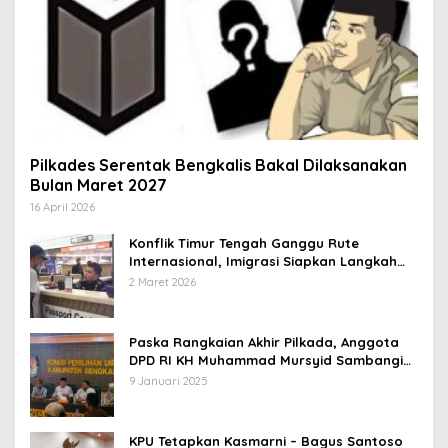
Pilkades Serentak Bengkalis Bakal Dilaksanakan
Bulan Maret 2027
16 April 2026
Konflik Timur Tengah Ganggu Rute
Internasional, Imigrasi Siapkan Langkah
Antisipatif
2 Maret 2026
Paska Rangkaian Akhir Pilkada, Anggota
DPD RI KH Muhammad Mursyid Sambangi
KPU Bengkalis
9 Januari 2025
KPU Tetapkan Kasmarni – Bagus Santoso