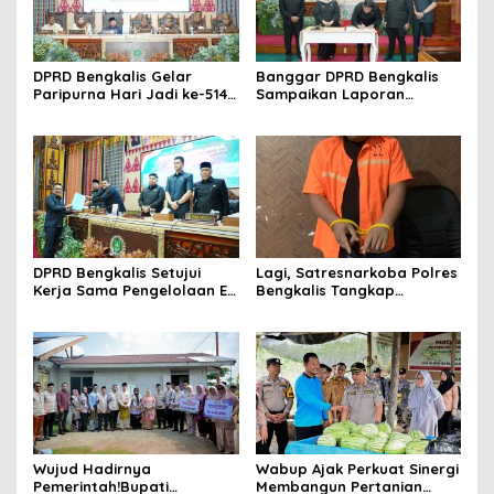
DPRD Bengkalis Gelar
Banggar DPRD Bengkalis
Paripurna Hari Jadi ke-514
Sampaikan Laporan
Bengkalis, Dalam
terhadap Ranperda
Semangat Membangun
Pertanggungjawaban
Negeri Junjungan.
Pelaksanaan APBD Tahun
Anggaran 2025
DPRD Bengkalis Setujui
Lagi, Satresnarkoba Polres
Kerja Sama Pengelolaan E-
Bengkalis Tangkap
Ticketing Ro-Ro Air Putih–
Pengedar Sabu di Bantan
Sungai Selari.
Air
Wujud Hadirnya
Wabup Ajak Perkuat Sinergi
Pemerintah!Bupati
Membangun Pertanian