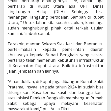
Selain berharap dibangunnya TPA, camat juga
n
berharap di Rupat Utara ada UPT Dinas
g
Lingkungan Hidup (DLH). Sehingga bisa
,
A
menangani langsung persoalan. Sampah di Rupat
n
Utara, ” Untuk lahan kita sudah siapkan, kami juga
t
sudah menghubungi pihak ortal terkait usulan
i
kami ini, “imbuh camat.
s
i
p
Terakhir, mantan Sekcam Siak Kecil dan Bantan itu
a
berterimakasih kepada pemerintah daerah
s
khususnya kepada Bupati Bengkalis yang secara
i
bertahap telah memenuhi kebutuhan infrastruktur
S
a
di Kecamatan Rupat Utara. Baik itu infrastruktur
m
jalan, jembatan dan lainnya.
p
a
“Alhamdulillah, di Rupat juga dibangun Rumah Sakit
h
Pratama, insyaallah pada tahun 2024 ini sudah bisa
d
i
difungsikan. Rasa terima kasih dan bangga kami
P
atas inisiasi Pemkab Bengkalis membangun Rumah
a
Sakit sebagai upaya melayani kesehatan
n
masyarakat kami,” puji Aulia Fikri.
t