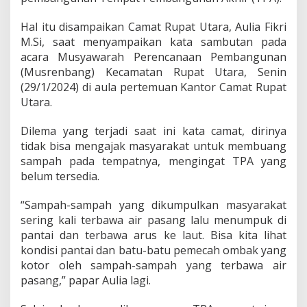
C
a
Hal itu disampaikan Camat Rupat Utara, Aulia Fikri
m
M.Si, saat menyampaikan kata sambutan pada
a
t
acara Musyawarah Perencanaan Pembangunan
R
(Musrenbang) Kecamatan Rupat Utara, Senin
u
(29/1/2024) di aula pertemuan Kantor Camat Rupat
p
Utara.
a
t
U
Dilema yang terjadi saat ini kata camat, dirinya
t
tidak bisa mengajak masyarakat untuk membuang
a
sampah pada tempatnya, mengingat TPA yang
r
belum tersedia.
a
d
i
“Sampah-sampah yang dikumpulkan masyarakat
M
sering kali terbawa air pasang lalu menumpuk di
u
pantai dan terbawa arus ke laut. Bisa kita lihat
s
kondisi pantai dan batu-batu pemecah ombak yang
r
kotor oleh sampah-sampah yang terbawa air
e
n
pasang,” papar Aulia lagi.
b
a