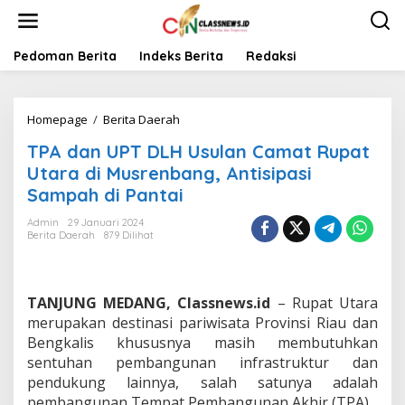
L
e
w
a
Pedoman Berita
Indeks Berita
Redaksi
t
i
k
Homepage
/
Berita Daerah
T
e
P
k
TPA dan UPT DLH Usulan Camat Rupat
A
o
d
n
Utara di Musrenbang, Antisipasi
a
t
Sampah di Pantai
n
e
U
n
Admin
29 Januari 2024
P
Berita Daerah
879 Dilihat
T
D
L
H
TANJUNG MEDANG, Classnews.id
– Rupat Utara
U
merupakan destinasi pariwisata Provinsi Riau dan
s
Bengkalis khususnya masih membutuhkan
u
sentuhan pembangunan infrastruktur dan
l
a
pendukung lainnya, salah satunya adalah
n
pembangunan Tempat Pembangunan Akhir (TPA).