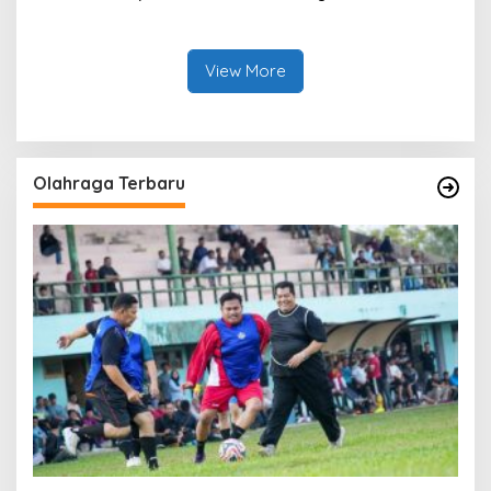
Kasmarni Serahkan
Modern Saat Menghadiri
Bantuan Korban Puting
Panen Semangka Milik
Beliung di Desa Api-Api.
Petani Milenial.
View More
Olahraga Terbaru