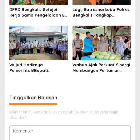
DPRD Bengkalis Setujui
Lagi, Satresnarkoba Polres
Kerja Sama Pengelolaan E-
Bengkalis Tangkap
Ticketing Ro-Ro Air Putih–
Pengedar Sabu di Bantan
Sungai Selari.
Air
Wujud Hadirnya
Wabup Ajak Perkuat Sinergi
Pemerintah!Bupati
Membangun Pertanian
Kasmarni Serahkan
Modern Saat Menghadiri
Bantuan Korban Puting
Panen Semangka Milik
Beliung di Desa Api-Api.
Petani Milenial.
Tinggalkan Balasan
Alamat email Anda tidak akan dipublikasikan.
Ruas yang wajib
ditandai
*