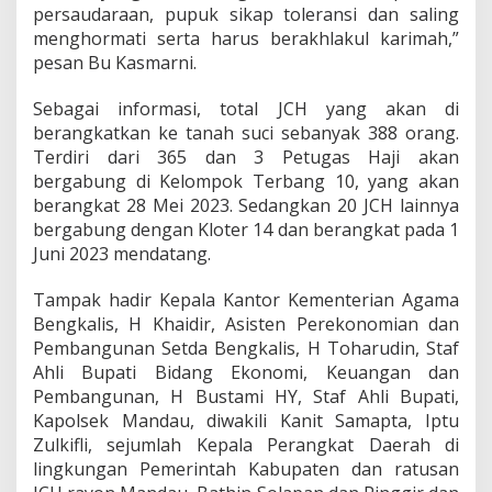
persaudaraan, pupuk sikap toleransi dan saling
C
u
menghormati serta harus berakhlakul karimah,”
k
pesan Bu Kasmarni.
u
p
Sebagai informasi, total JCH yang akan di
berangkatkan ke tanah suci sebanyak 388 orang.
Terdiri dari 365 dan 3 Petugas Haji akan
bergabung di Kelompok Terbang 10, yang akan
berangkat 28 Mei 2023. Sedangkan 20 JCH lainnya
bergabung dengan Kloter 14 dan berangkat pada 1
Juni 2023 mendatang.
Tampak hadir Kepala Kantor Kementerian Agama
Bengkalis, H Khaidir, Asisten Perekonomian dan
Pembangunan Setda Bengkalis, H Toharudin, Staf
Ahli Bupati Bidang Ekonomi, Keuangan dan
Pembangunan, H Bustami HY, Staf Ahli Bupati,
Kapolsek Mandau, diwakili Kanit Samapta, Iptu
Zulkifli, sejumlah Kepala Perangkat Daerah di
lingkungan Pemerintah Kabupaten dan ratusan