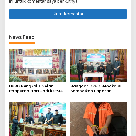
ini untuk komentar saya berikutnya.
News Feed
DPRD Bengkalis Gelar
Banggar DPRD Bengkalis
Paripurna Hari Jadi ke-514
Sampaikan Laporan
Bengkalis, Dalam
terhadap Ranperda
Semangat Membangun
Pertanggungjawaban
Negeri Junjungan.
Pelaksanaan APBD Tahun
Anggaran 2025