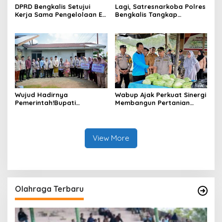
DPRD Bengkalis Setujui
Lagi, Satresnarkoba Polres
Kerja Sama Pengelolaan E-
Bengkalis Tangkap
Ticketing Ro-Ro Air Putih–
Pengedar Sabu di Bantan
Sungai Selari.
Air
Wujud Hadirnya
Wabup Ajak Perkuat Sinergi
Pemerintah!Bupati
Membangun Pertanian
Kasmarni Serahkan
Modern Saat Menghadiri
Bantuan Korban Puting
Panen Semangka Milik
Beliung di Desa Api-Api.
Petani Milenial.
View More
Olahraga Terbaru