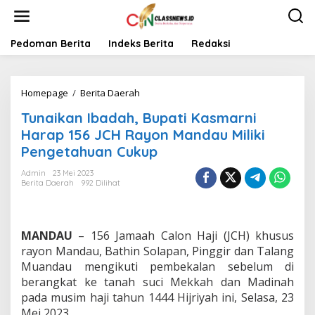
L
e
w
a
Pedoman Berita
Indeks Berita
Redaksi
t
i
k
Homepage
/
Berita Daerah
T
e
u
k
Tunaikan Ibadah, Bupati Kasmarni
n
o
a
n
Harap 156 JCH Rayon Mandau Miliki
i
t
Pengetahuan Cukup
k
e
a
n
Admin
23 Mei 2023
n
Berita Daerah
992 Dilihat
I
b
a
d
MANDAU
– 156 Jamaah Calon Haji (JCH) khusus
a
rayon Mandau, Bathin Solapan, Pinggir dan Talang
h
Muandau mengikuti pembekalan sebelum di
,
berangkat ke tanah suci Mekkah dan Madinah
B
u
pada musim haji tahun 1444 Hijriyah ini, Selasa, 23
p
Mei 2023.