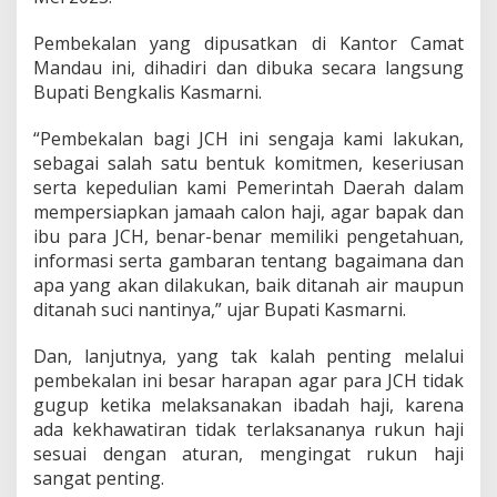
a
t
Pembekalan yang dipusatkan di Kantor Camat
i
Mandau ini, dihadiri dan dibuka secara langsung
K
a
Bupati Bengkalis Kasmarni.
s
m
“Pembekalan bagi JCH ini sengaja kami lakukan,
a
sebagai salah satu bentuk komitmen, keseriusan
r
serta kepedulian kami Pemerintah Daerah dalam
n
i
mempersiapkan jamaah calon haji, agar bapak dan
H
ibu para JCH, benar-benar memiliki pengetahuan,
a
informasi serta gambaran tentang bagaimana dan
r
apa yang akan dilakukan, baik ditanah air maupun
a
ditanah suci nantinya,” ujar Bupati Kasmarni.
p
1
5
Dan, lanjutnya, yang tak kalah penting melalui
6
pembekalan ini besar harapan agar para JCH tidak
J
gugup ketika melaksanakan ibadah haji, karena
C
ada kekhawatiran tidak terlaksananya rukun haji
H
R
sesuai dengan aturan, mengingat rukun haji
a
sangat penting.
y