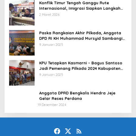
Konflik Timur Tengah Ganggu Rute
Internasional, Imigrasi Siapkan Langkah
Antisipatif
2 Maret 2026
Paska Rangkaian Akhir Pilkada, Anggota
DPD RI KH Muhammad Mursyid Sambangi
KPU Bengkalis
9 Januari 2025
KPU Tetapkan Kasmarni – Bagus Santoso
Jadi Pemenang Pilkada 2024 Kabupaten
Bengkalis
9 Januari 2025
Anggota DPRD Bengkalis Hendra Jeje
Gelar Reses Perdana
19 Desember 2024