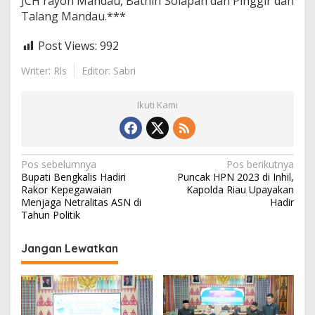
JCH rayon Mandau, Bathin Solapan dan Pinggir dan
Talang Mandau.***
Post Views:
992
Writer: Rls
Editor: Sabri
Ikuti Kami
N
Pos sebelumnya
Pos berikutnya
Bupati Bengkalis Hadiri
Puncak HPN 2023 di Inhil,
a
Rakor Kepegawaian
Kapolda Riau Upayakan
v
Menjaga Netralitas ASN di
Hadir
Tahun Politik
i
g
Jangan Lewatkan
a
s
i