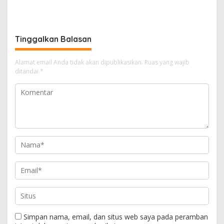
Kasmarni Serahkan
Modern Saat Menghadiri
Bantuan Korban Puting
Panen Semangka Milik
Beliung di Desa Api-Api.
Petani Milenial.
Tinggalkan Balasan
Alamat email Anda tidak akan dipublikasikan.
Ruas yang wajib
ditandai
*
Simpan nama, email, dan situs web saya pada peramban