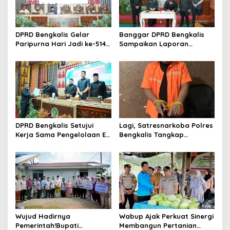
p
o
s
DPRD Bengkalis Gelar
Banggar DPRD Bengkalis
Paripurna Hari Jadi ke-514
Sampaikan Laporan
Bengkalis, Dalam
terhadap Ranperda
Semangat Membangun
Pertanggungjawaban
Negeri Junjungan.
Pelaksanaan APBD Tahun
Anggaran 2025
DPRD Bengkalis Setujui
Lagi, Satresnarkoba Polres
Kerja Sama Pengelolaan E-
Bengkalis Tangkap
Ticketing Ro-Ro Air Putih–
Pengedar Sabu di Bantan
Sungai Selari.
Air
Wujud Hadirnya
Wabup Ajak Perkuat Sinergi
Pemerintah!Bupati
Membangun Pertanian