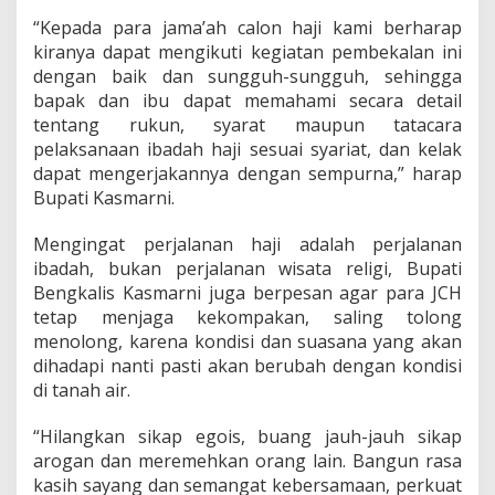
o
“Kepada para jama’ah calon haji kami berharap
n
kiranya dapat mengikuti kegiatan pembekalan ini
M
a
dengan baik dan sungguh-sungguh, sehingga
n
bapak dan ibu dapat memahami secara detail
d
tentang rukun, syarat maupun tatacara
a
pelaksanaan ibadah haji sesuai syariat, dan kelak
u
M
dapat mengerjakannya dengan sempurna,” harap
i
Bupati Kasmarni.
l
i
Mengingat perjalanan haji adalah perjalanan
k
ibadah, bukan perjalanan wisata religi, Bupati
i
P
Bengkalis Kasmarni juga berpesan agar para JCH
e
tetap menjaga kekompakan, saling tolong
n
menolong, karena kondisi dan suasana yang akan
g
dihadapi nanti pasti akan berubah dengan kondisi
e
di tanah air.
t
a
h
“Hilangkan sikap egois, buang jauh-jauh sikap
u
arogan dan meremehkan orang lain. Bangun rasa
a
kasih sayang dan semangat kebersamaan, perkuat
n