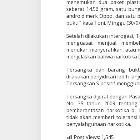
g
menemukan dua paket plastik
k
seberat 14.56 gram, satu bung
a
android merk Oppo, dan satu 
p
bukti.” kata Toni. Minggu.(30/04
P
e
n
Setelah dilakukan interogasi,
g
menguasai, menjual, membel
e
menukar, menyerahkan, atau m
d
menjelaskan bahwa narkotika te
a
r
S
Tersangka dan barang bukt
a
dilakukan penyidikan lebih lanj
b
Tersangkan S positif menggu
u
W
Tersangka dijerat dengan Pasal
a
r
No. 35 tahun 2009 tentang 
g
pemberantasan narkotika di 
a
tidak akan memberi toleransi 
D
penyalahgunaan narkotika.
e
s
a
Post Views:
1,545