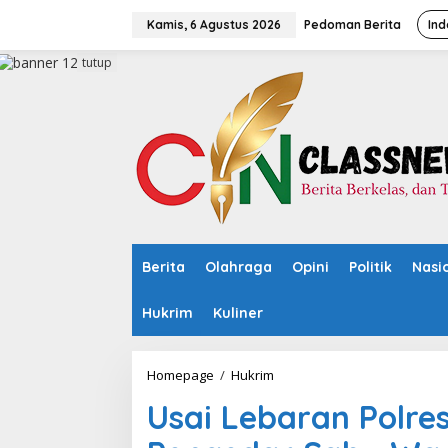
L
e
Kamis, 6 Agustus 2026
Pedoman Berita
Ind
w
a
tutup
t
i
k
e
k
o
n
t
e
n
Berita
Olahraga
Opini
Politik
Nasi
Hukrim
Kuliner
Homepage
/
Hukrim
U
s
Usai Lebaran Polre
a
i
L