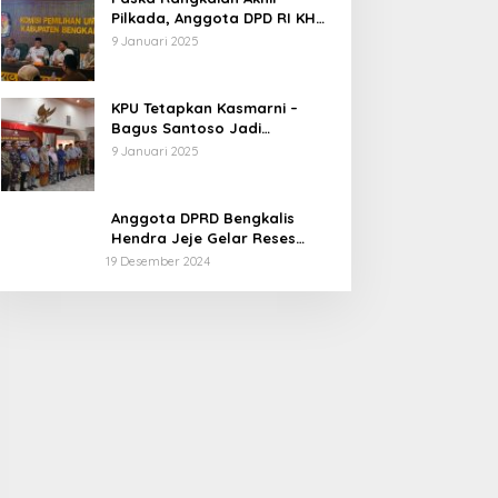
Pilkada, Anggota DPD RI KH
Muhammad Mursyid
9 Januari 2025
Sambangi KPU Bengkalis
KPU Tetapkan Kasmarni –
Bagus Santoso Jadi
Pemenang Pilkada 2024
9 Januari 2025
Kabupaten Bengkalis
Anggota DPRD Bengkalis
Hendra Jeje Gelar Reses
Perdana
19 Desember 2024