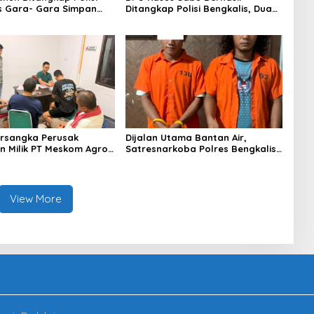
s Gara- Gara Simpan
Ditangkap Polisi Bengkalis, Dua
Rekannya Turut Diringkus
rsangka Perusak
Dijalan Utama Bantan Air,
 Milik PT Meskom Agro
Satresnarkoba Polres Bengkalis
Dilimpahkan Ke Kejari
Ringkus Dua Terduga Pengedar
s
Sabu
View More