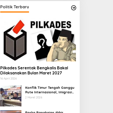
Politik Terbaru
Pilkades Serentak Bengkalis Bakal
Dilaksanakan Bulan Maret 2027
16 April 2026
Konflik Timur Tengah Ganggu
Rute Internasional, Imigrasi
Siapkan Langkah Antisipatif
2 Maret 2026
Paska Rangkaian Akhir