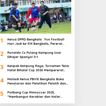
1
Ketua DPRD Bengkalis : Fun Football
Hari Jadi ke-514 Bengkalis, Pererat
Silaturahmi dan Perkuat Sinergitas.
2
Ronaldo Cs Pulang Kampung Usai
Dihajar Spanyol 0-1
3
Ketipak Ketipung Raya, Turnamen Tenis
Halal Bihalal Cup 2026 Mempererat
Kebersamaan Di Idul Fitri.
4
Misliadi Ketua PBVSI Bengkalis Buka
Penataran dan Pelatihan Pelatih dan
Wasit Tingkat Daerah
5
Polibeng Cup Minisoccer 2025,
“Membangun Karakter dan Nalar
Kompetitif Melalui Lapangan Hijau”.