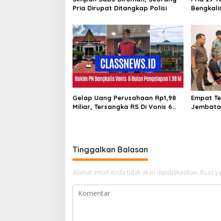
Pria Dirupat Ditangkap Polisi
Bengkali
Sabu
Gelap Uang Perusahaan Rp1,98
Empat Te
Miliar, Tersangka RS Di Vonis 6
Jembatan
Bulan Oleh Hakim PN Bengkalis,
Sarimas 
JPU Ajukan Banding
Bengkali
Tinggalkan Balasan
Alamat email Anda tidak akan dipublikasikan.
Ruas ya