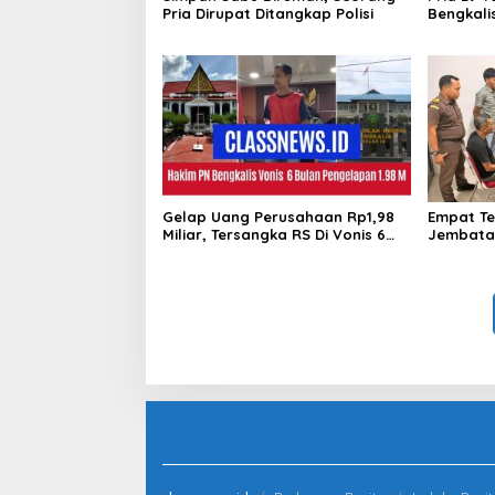
Pria Dirupat Ditangkap Polisi
Bengkali
Sabu
Gelap Uang Perusahaan Rp1,98
Empat Te
Miliar, Tersangka RS Di Vonis 6
Jembatan
Bulan Oleh Hakim PN Bengkalis,
Sarimas 
JPU Ajukan Banding
Bengkali