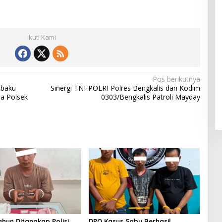
Ikuti Kami
Pos berikutnya
ibaku
Sinergi TNI-POLRI Polres Bengkalis dan Kodim
ma Polsek
0303/Bengkalis Patroli Mayday
ahun Ditangkap Polisi
DPO Kasus Sabu Berhasil