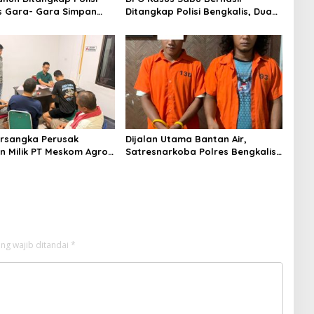
s Gara- Gara Simpan
Ditangkap Polisi Bengkalis, Dua
Rekannya Turut Diringkus
rsangka Perusak
Dijalan Utama Bantan Air,
 Milik PT Meskom Agro
Satresnarkoba Polres Bengkalis
Dilimpahkan Ke Kejari
Ringkus Dua Terduga Pengedar
s
Sabu
ng wajib ditandai
*