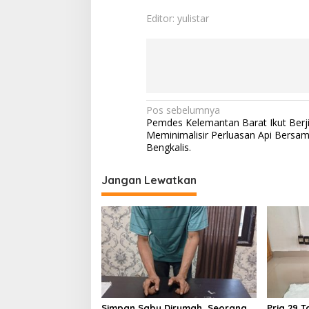
D
e
Editor: yulistar
l
u
k
B
a
n
t
N
Pos sebelumnya
a
Pemdes Kelemantan Barat Ikut Berj
n
a
Meminimalisir Perluasan Api Bersa
v
Bengkalis.
i
Jangan Lewatkan
g
a
s
i
p
o
s
Simpan Sabu Dirumah, Seorang
Pria 29 T