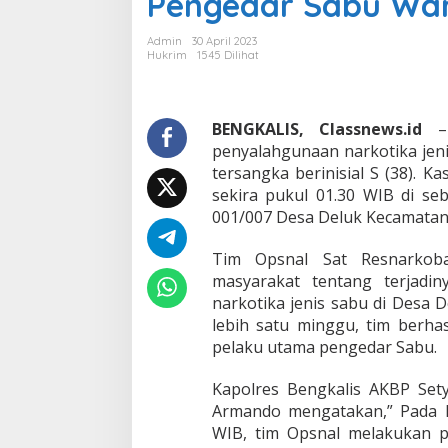
Pengedar Sabu War
e
b
Admin
30 April 2023
a
Hukrim
1545 Dilihat
r
a
n
P
BENGKALIS, Classnews.id
– 
o
penyalahgunaan narkotika jen
l
tersangka berinisial S (38). Ka
r
sekira pukul 01.30 WIB di s
e
001/007 Desa Deluk Kecamatan
s
B
e
Tim Opsnal Sat Resnarkoba
n
masyarakat tentang terjadi
g
narkotika jenis sabu di Desa 
k
lebih satu minggu, tim berhas
a
l
pelaku utama pengedar Sabu.
i
s
Kapolres Bengkalis AKBP Se
T
Armando mengatakan,” Pada ha
a
WIB, tim Opsnal melakukan 
n