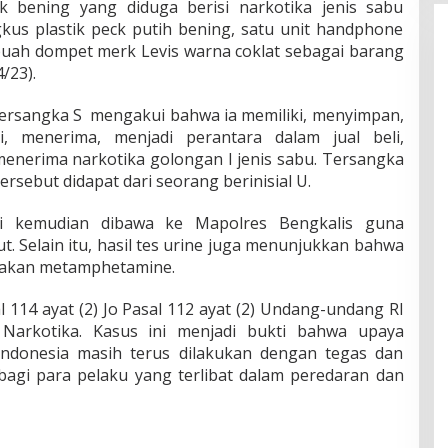
 bening yang diduga berisi narkotika jenis sabu
kus plastik peck putih bening, satu unit handphone
buah dompet merk Levis warna coklat sebagai barang
/23).
 Tersangka S mengakui bahwa ia memiliki, menyimpan,
i, menerima, menjadi perantara dalam jual beli,
enerima narkotika golongan I jenis sabu. Tersangka
rsebut didapat dari seorang berinisial U.
i kemudian dibawa ke Mapolres Bengkalis guna
ut. Selain itu, hasil tes urine juga menunjukkan bahwa
nakan metamphetamine.
 114 ayat (2) Jo Pasal 112 ayat (2) Undang-undang RI
Narkotika. Kasus ini menjadi bukti bahwa upaya
Indonesia masih terus dilakukan dengan tegas dan
bagi para pelaku yang terlibat dalam peredaran dan