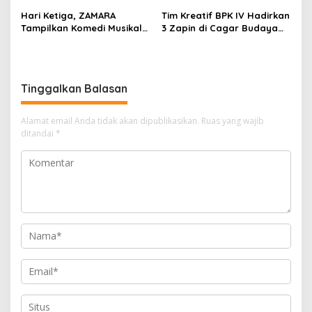
Sukses Sedot Ribuan
Festival Sampan Layar di
Hari Ketiga, ZAMARA
Tim Kreatif BPK IV Hadirkan
Pengunjung
Desa Ketam Putih
Tampilkan Komedi Musikal
3 Zapin di Cagar Budaya
Melayu di Jell Belanda
‘Jell Belanda’ Bengkalis
Tinggalkan Balasan
Alamat email Anda tidak akan dipublikasikan.
Ruas yang wajib
ditandai
*