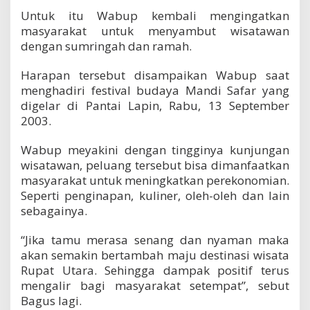
n
Untuk itu Wabup kembali mengingatkan
R
masyarakat untuk menyambut wisatawan
a
dengan sumringah dan ramah.
m
a
h
Harapan tersebut disampaikan Wabup saat
P
menghadiri festival budaya Mandi Safar yang
a
digelar di Pantai Lapin, Rabu, 13 September
d
2003.
a
A
c
Wabup meyakini dengan tingginya kunjungan
a
wisatawan, peluang tersebut bisa dimanfaatkan
r
masyarakat untuk meningkatkan perekonomian.
a
Seperti penginapan, kuliner, oleh-oleh dan lain
M
a
sebagainya.
n
d
“Jika tamu merasa senang dan nyaman maka
i
akan semakin bertambah maju destinasi wisata
S
Rupat Utara. Sehingga dampak positif terus
a
f
mengalir bagi masyarakat setempat”, sebut
a
Bagus lagi.
r