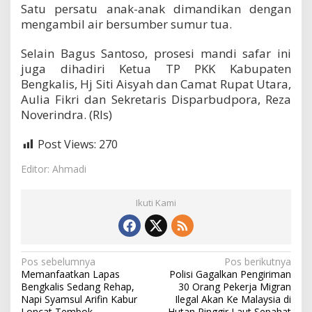
Satu persatu anak-anak dimandikan dengan
mengambil air bersumber sumur tua.
Selain Bagus Santoso, prosesi mandi safar ini
juga dihadiri Ketua TP PKK Kabupaten
Bengkalis, Hj Siti Aisyah dan Camat Rupat Utara,
Aulia Fikri dan Sekretaris Disparbudpora, Reza
Noverindra. (Rls)
Post Views:
270
Editor: Ahmadi
Ikuti Kami
N
Pos sebelumnya
Pos berikutnya
Memanfaatkan Lapas
Polisi Gagalkan Pengiriman
a
Bengkalis Sedang Rehap,
30 Orang Pekerja Migran
v
Napi Syamsul Arifin Kabur
Ilegal Akan Ke Malaysia di
Loncat Tembok
Hutan Pinggir Laut Sepahat