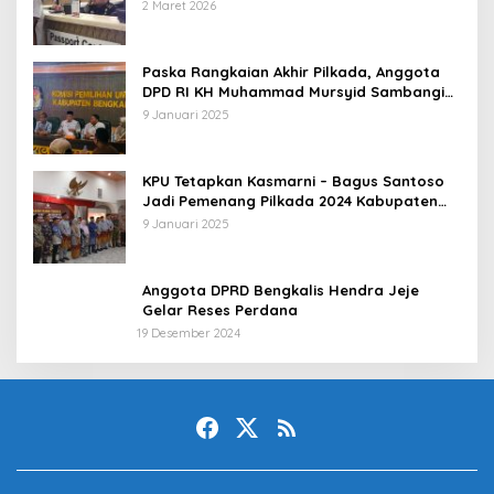
Antisipatif
2 Maret 2026
Paska Rangkaian Akhir Pilkada, Anggota
DPD RI KH Muhammad Mursyid Sambangi
KPU Bengkalis
9 Januari 2025
KPU Tetapkan Kasmarni – Bagus Santoso
Jadi Pemenang Pilkada 2024 Kabupaten
Bengkalis
9 Januari 2025
Anggota DPRD Bengkalis Hendra Jeje
Gelar Reses Perdana
19 Desember 2024