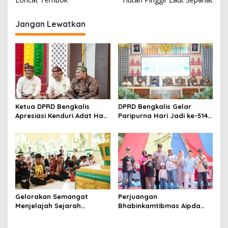
i
g
Jangan Lewatkan
a
s
i
p
o
s
Ketua DPRD Bengkalis
DPRD Bengkalis Gelar
Apresiasi Kenduri Adat Hari
Paripurna Hari Jadi ke-514
Jadi ke-514 yang digelar
Bengkalis, Dalam
LAMR Kabupaten Bengkalis.
Semangat Membangun
Negeri Junjungan.
Gelorakan Semangat
Perjuangan
Menjelajah Sejarah
Bhabinkamtibmas Aipda
Merawat Tradisi, Festival
Hudori Hidupkan Budaya
Budaya Bukit Batu 2026
dan Lingkungan Lewat