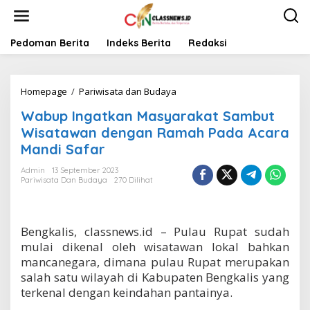
L
e
w
a
Pedoman Berita
Indeks Berita
Redaksi
t
i
k
Homepage
/
Pariwisata dan Budaya
W
e
a
k
Wabup Ingatkan Masyarakat Sambut
b
o
u
n
Wisatawan dengan Ramah Pada Acara
p
t
Mandi Safar
I
e
n
n
Admin
13 September 2023
g
Pariwisata Dan Budaya
270 Dilihat
a
t
k
a
Bengkalis, classnews.id – Pulau Rupat sudah
n
mulai dikenal oleh wisatawan lokal bahkan
M
mancanegara, dimana pulau Rupat merupakan
a
salah satu wilayah di Kabupaten Bengkalis yang
s
terkenal dengan keindahan pantainya.
y
a