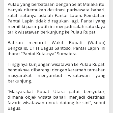
r
Pulau yang berbatasan dengan Selat Malaka itu,
a
banyak ditemukan destinasi pariwasata bahari,
k
salah satunya adalah Pantai Lapin. Keindahan
a
Pantai Lapin tidak diragukan lagi. Pantai yang
t
S
memiliki pasir putih ini menjadi salah satu daya
a
tarik wisatawan berkunjung ke Pulau Rupat.
m
b
Bahkan menurut Wakil Bupati (Wabup)
u
Bengkalis, Dr H Bagus Santoso, Pantai Lapin ini
t
W
ibarat “Pantai Kuta-nya” Sumatera.
i
s
Tingginya kunjungan wisatawan ke Pulau Rupat,
a
hendaknya dibarengi dengan keramah tamahan
t
masyarakat menyambut wisatawan yang
a
w
berkunjung.
a
n
“Masyarakat Rupat Utara patut bersyukur,
d
dimana objek wisata bahari menjadi destinasi
e
favorit wisatawan untuk datang ke sini”, sebut
n
g
Bagus.
a