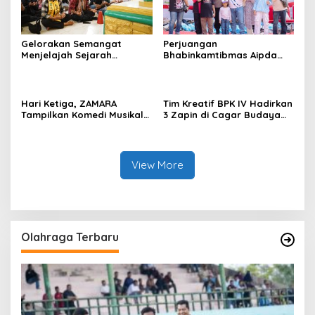
Gelorakan Semangat
Perjuangan
Menjelajah Sejarah
Bhabinkamtibmas Aipda
Merawat Tradisi, Festival
Hudori Hidupkan Budaya
Budaya Bukit Batu 2026
dan Lingkungan Lewat
Sukses Sedot Ribuan
Festival Sampan Layar di
Pengunjung
Desa Ketam Putih
Hari Ketiga, ZAMARA
Tim Kreatif BPK IV Hadirkan
Tampilkan Komedi Musikal
3 Zapin di Cagar Budaya
Melayu di Jell Belanda
‘Jell Belanda’ Bengkalis
View More
Olahraga Terbaru