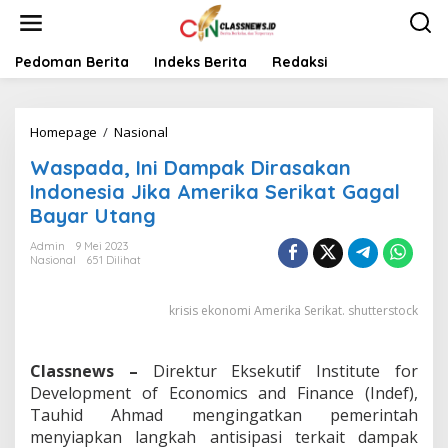
L
e
w
a
Pedoman Berita
Indeks Berita
Redaksi
t
i
k
Homepage
/
Nasional
W
e
a
k
Waspada, Ini Dampak Dirasakan
s
o
p
n
Indonesia Jika Amerika Serikat Gagal
a
t
Bayar Utang
d
e
a
n
Admin
9 Mei 2023
,
Nasional
651 Dilihat
I
n
krisis ekonomi Amerika Serikat. shutterstock
i
D
a
m
Classnews –
Direktur Eksekutif Institute for
p
Development of Economics and Finance (Indef),
a
Tauhid Ahmad mengingatkan pemerintah
k
menyiapkan langkah antisipasi terkait dampak
D