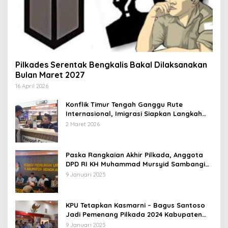
Pilkades Serentak Bengkalis Bakal Dilaksanakan
Bulan Maret 2027
16 April 2026
Konflik Timur Tengah Ganggu Rute
Internasional, Imigrasi Siapkan Langkah
Antisipatif
2 Maret 2026
Paska Rangkaian Akhir Pilkada, Anggota
DPD RI KH Muhammad Mursyid Sambangi
KPU Bengkalis
9 Januari 2025
KPU Tetapkan Kasmarni – Bagus Santoso
Jadi Pemenang Pilkada 2024 Kabupaten
Bengkalis
9 Januari 2025