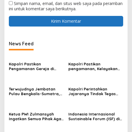
Simpan nama, email, dan situs web saya pada peramban
ini untuk komentar saya berikutnya.
News Feed
Kapolri Pastikan
Kapolri Pastikan
Pengamanan Gereja di
pengamanan, Kelayakan
Surabaya
Kapal, dan Mitigasi
Bencana Libur Natal dan
Tahun Baru
Terwujudnya Jembatan
Kapolri Perintahkan
Pulau Bengkalis-Sumatra,
Jajaranya Tindak Tegas
Iyeth : Visi Menjaga
Bagi Pelaku Judi Online,
Kedaulatan NKRI Presiden
Narkoba dan
Prabowo
Penyeludupan
Ketua PWI Zulmansyah
Indonesia Internasional
Ingatkan Semua Pihak Agar
Sustainable Forum (ISF) di
Abaikan Semua Produk
Jakarta, PHR Komitmen
Hendri CH Bangun
Penerapan Energi Hijau di