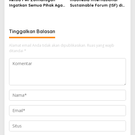
Ingatkan Semua Pihak Agar
Sustainable Forum (ISF) di
Abaikan Semua Produk
Jakarta, PHR Komitmen
Hendri CH Bangun
Penerapan Energi Hijau di
WK Rokan
Tinggalkan Balasan
Alamat email Anda tidak akan dipublikasikan.
Ruas yang wajib
ditandai
*