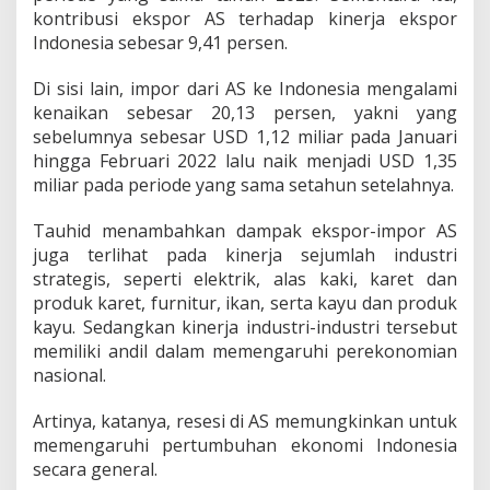
i
kontribusi ekspor AS terhadap kinerja ekspor
k
Indonesia sebesar 9,41 persen.
a
S
Di sisi lain, impor dari AS ke Indonesia mengalami
e
r
kenaikan sebesar 20,13 persen, yakni yang
i
sebelumnya sebesar USD 1,12 miliar pada Januari
k
hingga Februari 2022 lalu naik menjadi USD 1,35
a
miliar pada periode yang sama setahun setelahnya.
t
G
a
Tauhid menambahkan dampak ekspor-impor AS
g
juga terlihat pada kinerja sejumlah industri
a
strategis, seperti elektrik, alas kaki, karet dan
l
produk karet, furnitur, ikan, serta kayu dan produk
B
kayu. Sedangkan kinerja industri-industri tersebut
a
y
memiliki andil dalam memengaruhi perekonomian
a
nasional.
r
U
Artinya, katanya, resesi di AS memungkinkan untuk
t
memengaruhi pertumbuhan ekonomi Indonesia
a
n
secara general.
g