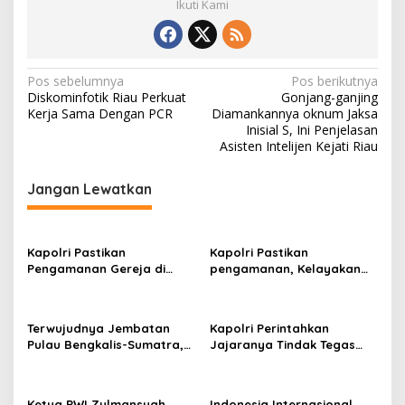
Ikuti Kami
N
Pos sebelumnya
Pos berikutnya
Diskominfotik Riau Perkuat
Gonjang-ganjing
a
Kerja Sama Dengan PCR
Diamankannya oknum Jaksa
v
Inisial S, Ini Penjelasan
Asisten Intelijen Kejati Riau
i
g
Jangan Lewatkan
a
s
Kapolri Pastikan
Kapolri Pastikan
i
Pengamanan Gereja di
pengamanan, Kelayakan
p
Surabaya
Kapal, dan Mitigasi
Bencana Libur Natal dan
o
Tahun Baru
Terwujudnya Jembatan
Kapolri Perintahkan
s
Pulau Bengkalis-Sumatra,
Jajaranya Tindak Tegas
Iyeth : Visi Menjaga
Bagi Pelaku Judi Online,
Kedaulatan NKRI Presiden
Narkoba dan
Prabowo
Penyeludupan
Ketua PWI Zulmansyah
Indonesia Internasional