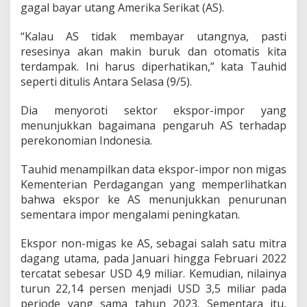
i
gagal bayar utang Amerika Serikat (AS).
r
a
“Kalau AS tidak membayar utangnya, pasti
s
resesinya akan makin buruk dan otomatis kita
a
terdampak. Ini harus diperhatikan,” kata Tauhid
k
a
seperti ditulis Antara Selasa (9/5).
n
I
Dia menyoroti sektor ekspor-impor yang
n
menunjukkan bagaimana pengaruh AS terhadap
d
perekonomian Indonesia.
o
n
e
Tauhid menampilkan data ekspor-impor non migas
s
Kementerian Perdagangan yang memperlihatkan
i
bahwa ekspor ke AS menunjukkan penurunan
a
sementara impor mengalami peningkatan.
J
i
k
Ekspor non-migas ke AS, sebagai salah satu mitra
a
dagang utama, pada Januari hingga Februari 2022
A
tercatat sebesar USD 4,9 miliar. Kemudian, nilainya
m
turun 22,14 persen menjadi USD 3,5 miliar pada
e
r
periode yang sama tahun 2023. Sementara itu,