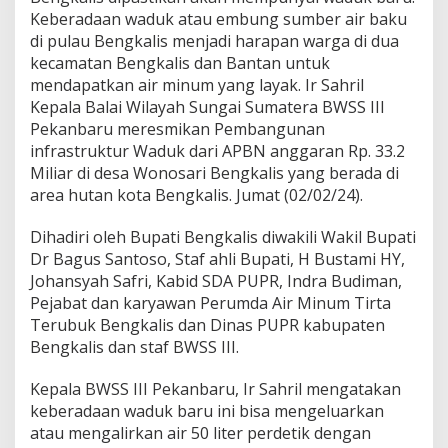
i
Keberadaan waduk atau embung sumber air baku
k
di pulau Bengkalis menjadi harapan warga di dua
a
kecamatan Bengkalis dan Bantan untuk
n
W
mendapatkan air minum yang layak. Ir Sahril
a
Kepala Balai Wilayah Sungai Sumatera BWSS III
d
Pekanbaru meresmikan Pembangunan
u
infrastruktur Waduk dari APBN anggaran Rp. 33.2
k
d
Miliar di desa Wonosari Bengkalis yang berada di
i
area hutan kota Bengkalis. Jumat (02/02/24).
B
e
Dihadiri oleh Bupati Bengkalis diwakili Wakil Bupati
n
Dr Bagus Santoso, Staf ahli Bupati, H Bustami HY,
g
k
Johansyah Safri, Kabid SDA PUPR, Indra Budiman,
a
Pejabat dan karyawan Perumda Air Minum Tirta
l
Terubuk Bengkalis dan Dinas PUPR kabupaten
i
Bengkalis dan staf BWSS III.
s
D
e
Kepala BWSS III Pekanbaru, Ir Sahril mengatakan
n
keberadaan waduk baru ini bisa mengeluarkan
g
atau mengalirkan air 50 liter perdetik dengan
a