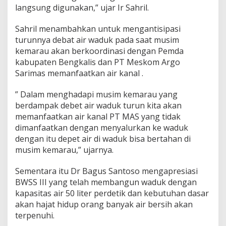
i
langsung digunakan,” ujar Ir Sahril.
t
e
Sahril menambahkan untuk mengantisipasi
r
turunnya debat air waduk pada saat musim
p
kemarau akan berkoordinasi dengan Pemda
e
r
kabupaten Bengkalis dan PT Meskom Argo
d
Sarimas memanfaatkan air kanal .
e
t
” Dalam menghadapi musim kemarau yang
i
berdampak debet air waduk turun kita akan
k
memanfaatkan air kanal PT MAS yang tidak
dimanfaatkan dengan menyalurkan ke waduk
dengan itu depet air di waduk bisa bertahan di
musim kemarau,” ujarnya.
Sementara itu Dr Bagus Santoso mengapresiasi
BWSS III yang telah membangun waduk dengan
kapasitas air 50 liter perdetik dan kebutuhan dasar
akan hajat hidup orang banyak air bersih akan
terpenuhi.