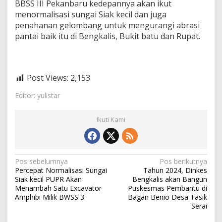
BBSS III Pekanbaru kedepannya akan ikut
menormalisasi sungai Siak kecil dan juga
penahanan gelombang untuk mengurangi abrasi
pantai baik itu di Bengkalis, Bukit batu dan Rupat.
Post Views:
2,153
Editor: yulistar
Ikuti Kami
N
Pos sebelumnya
Pos berikutnya
Percepat Normalisasi Sungai
Tahun 2024, Dinkes
a
Siak kecil PUPR Akan
Bengkalis akan Bangun
v
Menambah Satu Excavator
Puskesmas Pembantu di
Amphibi Milik BWSS 3
Bagan Benio Desa Tasik
i
Serai
g