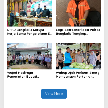
Negeri Junjungan.
Pelaksanaan APBD Tahun
Anggaran 2025
DPRD Bengkalis Setujui
Lagi, Satresnarkoba Polres
Kerja Sama Pengelolaan E-
Bengkalis Tangkap
Ticketing Ro-Ro Air Putih–
Pengedar Sabu di Bantan
Sungai Selari.
Air
Wujud Hadirnya
Wabup Ajak Perkuat Sinergi
Pemerintah!Bupati
Membangun Pertanian
Kasmarni Serahkan
Modern Saat Menghadiri
Bantuan Korban Puting
Panen Semangka Milik
Beliung di Desa Api-Api.
Petani Milenial.
View More