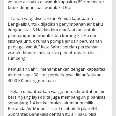
volume air baku di waduk kapasitas 85 ribu meter
n
kubik dengan luas waduk 3.4 Ha.
K
a
p
” Tanah yang diserahkan Pemda kabupaten
a
Bengkalis untuk dijadikan penyimpanan air baku
s
dengan luas 5 Ha dan kita manfaatkan untuk
i
pembangunan waduk lebih kurang 3.4 Ha dan
t
a
sisanya untuk rumah pompa air dan perumahan
s
penjaga waduk,” kata Sahril setelah peresmian
A
waduk dengan melakukan pemotongan nasi
i
tumpeng.
r
B
a
Kemudian Sahril menambahkan dengan kapasitas
k
air mencapai 50 liter perdetik bisa dimanfaatkan
u
4000 KK pelanggan baru.
5
0
” Selain dimanfaatkan warga untuk kebutuhan air
m
e
bersih yang layak kita juga membangun pipanisasi
t
sepanjang 1.4 km ke intalasi air minum milik
e
Perumda Air Minum Tirta Terubuk di jalan HR
r
Subrantas Bengkalis dengan itu air baku bisa
l