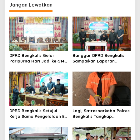
Jangan Lewatkan
a
s
i
p
o
s
DPRD Bengkalis Gelar
Banggar DPRD Bengkalis
Paripurna Hari Jadi ke-514
Sampaikan Laporan
Bengkalis, Dalam
terhadap Ranperda
Semangat Membangun
Pertanggungjawaban
Negeri Junjungan.
Pelaksanaan APBD Tahun
Anggaran 2025
DPRD Bengkalis Setujui
Lagi, Satresnarkoba Polres
Kerja Sama Pengelolaan E-
Bengkalis Tangkap
Ticketing Ro-Ro Air Putih–
Pengedar Sabu di Bantan
Sungai Selari.
Air