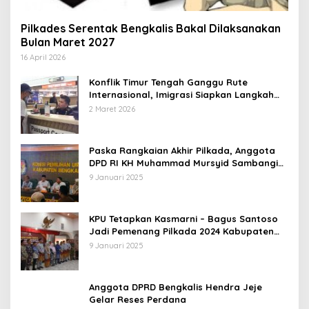
Pilkades Serentak Bengkalis Bakal Dilaksanakan
Bulan Maret 2027
16 April 2026
Konflik Timur Tengah Ganggu Rute
Internasional, Imigrasi Siapkan Langkah
Antisipatif
2 Maret 2026
Paska Rangkaian Akhir Pilkada, Anggota
DPD RI KH Muhammad Mursyid Sambangi
KPU Bengkalis
9 Januari 2025
KPU Tetapkan Kasmarni – Bagus Santoso
Jadi Pemenang Pilkada 2024 Kabupaten
Bengkalis
9 Januari 2025
Anggota DPRD Bengkalis Hendra Jeje
Gelar Reses Perdana