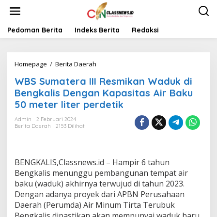
L
e
w
a
Pedoman Berita
Indeks Berita
Redaksi
t
i
k
Homepage
/
Berita Daerah
W
e
B
k
WBS Sumatera III Resmikan Waduk di
S
o
S
n
Bengkalis Dengan Kapasitas Air Baku
u
t
50 meter liter perdetik
m
e
a
n
Admin
2 Februari 2024
t
Berita Daerah
2153 Dilihat
e
r
a
I
BENGKALIS,Classnews.id – Hampir 6 tahun
I
Bengkalis menunggu pembangunan tempat air
I
baku (waduk) akhirnya terwujud di tahun 2023.
R
Dengan adanya proyek dari APBN Perusahaan
e
s
Daerah (Perumda) Air Minum Tirta Terubuk
m
Bengkalis dipastikan akan mempunyai waduk baru.