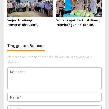
Wujud Hadirnya
Wabup Ajak Perkuat Sinergi
Pemerintah!Bupati
Membangun Pertanian
Kasmarni Serahkan
Modern Saat Menghadiri
Bantuan Korban Puting
Panen Semangka Milik
Beliung di Desa Api-Api.
Petani Milenial.
Tinggalkan Balasan
Alamat email Anda tidak akan dipublikasikan.
Ruas yang wajib
ditandai
*