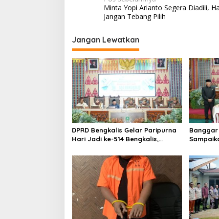
N
n
Minta Yopi Arianto Segera Diadili, H
a
Jangan Tebang Pilih
v
i
Jangan Lewatkan
g
a
s
i
p
o
DPRD Bengkalis Gelar Paripurna
Banggar 
s
Hari Jadi ke-514 Bengkalis,
Sampaik
Dalam Semangat Membangun
Ranperd
Negeri Junjungan.
Pelaksan
Anggara