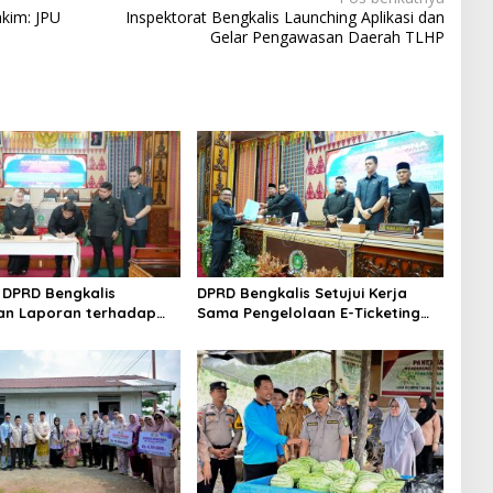
akim: JPU
Inspektorat Bengkalis Launching Aplikasi dan
Gelar Pengawasan Daerah TLHP
DPRD Bengkalis
DPRD Bengkalis Setujui Kerja
an Laporan terhadap
Sama Pengelolaan E-Ticketing
a Pertanggungjawaban
Ro-Ro Air Putih–Sungai Selari.
aan APBD Tahun
n 2025