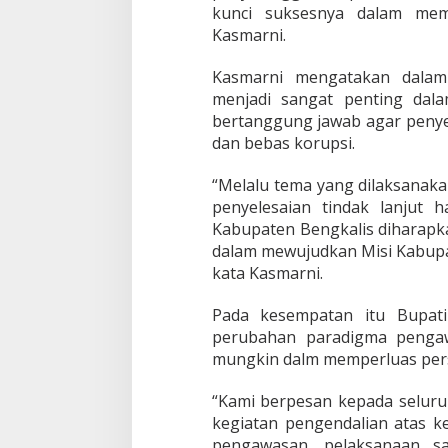
B
kunci suksesnya dalam mem
e
Kasmarni.
n
g
k
Kasmarni mengatakan dalam
a
menjadi sangat penting dal
l
bertanggung jawab agar peny
i
dan bebas korupsi.
s
T
a
“Melalu tema yang dilaksanakan
j
penyelesaian tindak lanjut
a
Kabupaten Bengkalis diharapk
P
dalam mewujudkan Misi Kabupa
e
kata Kasmarni.
n
g
a
Pada kesempatan itu Bupat
w
perubahan paradigma pengaw
a
mungkin dalm memperluas per
s
a
n
“Kami berpesan kepada seluru
T
kegiatan pengendalian atas k
i
pengawasan, pelaksanaan s