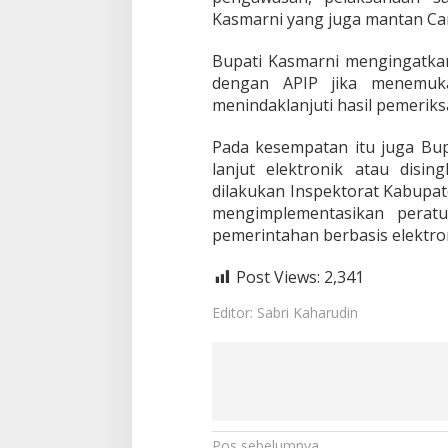
n
Kasmarni yang juga mantan Cam
d
a
k
Bupati Kasmarni mengingatkan
L
dengan APIP jika menemuk
a
menindaklanjuti hasil pemerik
n
j
Pada kesempatan itu juga Bup
u
t
lanjut elektronik atau dising
H
dilakukan Inspektorat Kabupat
a
mengimplementasikan perat
s
pemerintahan berbasis elektron
i
l
P
Post Views:
2,341
e
m
Editor: Sabri Kaharudin
e
r
i
k
s
a
a
Pos sebelumnya