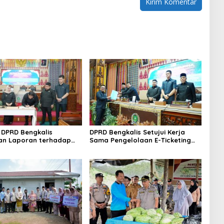
DPRD Bengkalis
DPRD Bengkalis Setujui Kerja
an Laporan terhadap
Sama Pengelolaan E-Ticketing
a Pertanggungjawaban
Ro-Ro Air Putih–Sungai Selari.
aan APBD Tahun
n 2025