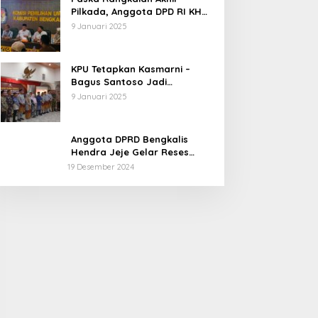
Pilkada, Anggota DPD RI KH
Muhammad Mursyid
9 Januari 2025
Sambangi KPU Bengkalis
KPU Tetapkan Kasmarni –
Bagus Santoso Jadi
Pemenang Pilkada 2024
9 Januari 2025
Kabupaten Bengkalis
Anggota DPRD Bengkalis
Hendra Jeje Gelar Reses
Perdana
19 Desember 2024