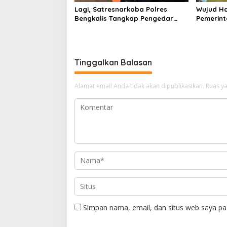
Lagi, Satresnarkoba Polres
Wujud Ha
Bengkalis Tangkap Pengedar
Pemerint
Sabu di Bantan Air
Serahkan
Beliung d
Tinggalkan Balasan
Alamat email Anda tidak akan dipublikasikan.
Ruas ya
Simpan nama, email, dan situs web saya pa