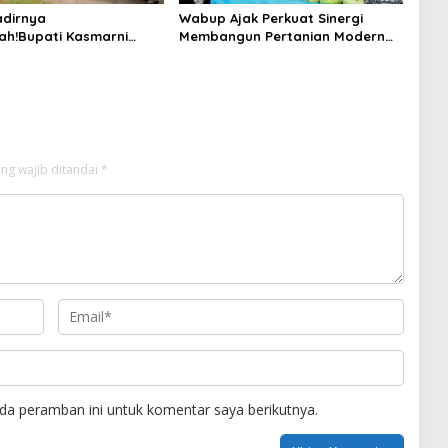
dirnya
Wabup Ajak Perkuat Sinergi
ah!Bupati Kasmarni
Membangun Pertanian Modern
 Bantuan Korban Puting
Saat Menghadiri Panen
i Desa Api-Api.
Semangka Milik Petani Milenial.
ng wajib ditandai
*
da peramban ini untuk komentar saya berikutnya.