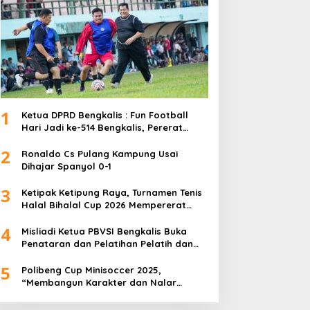
1
Ketua DPRD Bengkalis : Fun Football
Hari Jadi ke-514 Bengkalis, Pererat
Silaturahmi dan Perkuat Sinergitas.
2
Ronaldo Cs Pulang Kampung Usai
Dihajar Spanyol 0-1
3
Ketipak Ketipung Raya, Turnamen Tenis
Halal Bihalal Cup 2026 Mempererat
Kebersamaan Di Idul Fitri.
4
Misliadi Ketua PBVSI Bengkalis Buka
Penataran dan Pelatihan Pelatih dan
Wasit Tingkat Daerah
5
Polibeng Cup Minisoccer 2025,
“Membangun Karakter dan Nalar
Kompetitif Melalui Lapangan Hijau”.