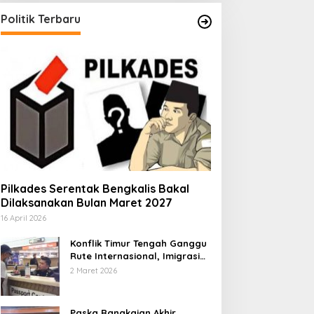
Politik Terbaru
Pilkades Serentak Bengkalis Bakal
Dilaksanakan Bulan Maret 2027
16 April 2026
Konflik Timur Tengah Ganggu
Rute Internasional, Imigrasi
Siapkan Langkah Antisipatif
2 Maret 2026
Paska Rangkaian Akhir