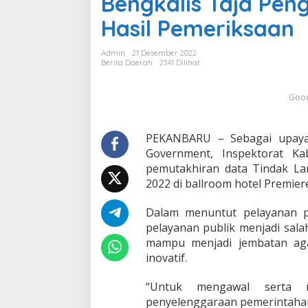
Bengkalis Taja Pen
k
Hasil Pemeriksaan
a
n
G
Admin
21 Desember 2022
o
Berita Daerah
2341 Dilihat
o
d
Good
G
o
v
e
PEKANBARU – Sebagai upaya
r
Government, Inspektorat K
n
pemutakhiran data Tindak La
a
2022 di ballroom hotel Premie
n
c
e
Dalam menuntut pelayanan pu
,
pelayanan publik menjadi sal
P
mampu menjadi jembatan agar
e
inovatif.
m
k
a
“Untuk mengawal serta me
b
penyelenggaraan pemerintaha