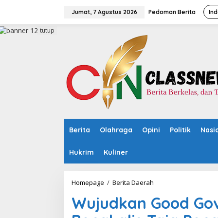
L
e
Jumat, 7 Agustus 2026
Pedoman Berita
Ind
w
a
tutup
t
i
k
e
k
o
n
t
e
n
Berita
Olahraga
Opini
Politik
Nasi
Hukrim
Kuliner
Homepage
/
Berita Daerah
W
u
Wujudkan Good Go
j
u
d