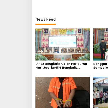
News Feed
DPRD Bengkalis Gelar Paripurna
Banggar 
Hari Jadi ke-514 Bengkalis,
Sampaik
Dalam Semangat Membangun
Ranperd
Negeri Junjungan.
Pelaksan
Anggara