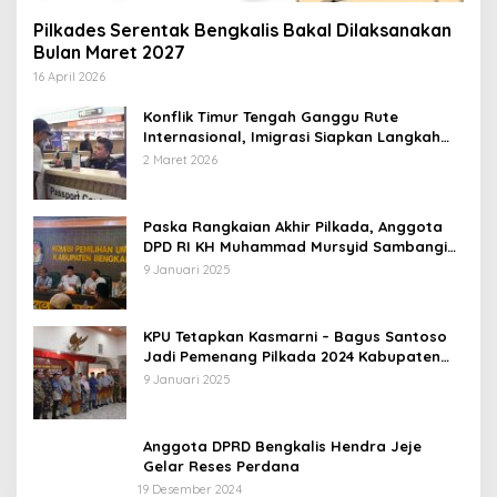
Pilkades Serentak Bengkalis Bakal Dilaksanakan
Bulan Maret 2027
16 April 2026
Konflik Timur Tengah Ganggu Rute
Internasional, Imigrasi Siapkan Langkah
Antisipatif
2 Maret 2026
Paska Rangkaian Akhir Pilkada, Anggota
DPD RI KH Muhammad Mursyid Sambangi
KPU Bengkalis
9 Januari 2025
KPU Tetapkan Kasmarni – Bagus Santoso
Jadi Pemenang Pilkada 2024 Kabupaten
Bengkalis
9 Januari 2025
Anggota DPRD Bengkalis Hendra Jeje
Gelar Reses Perdana
19 Desember 2024