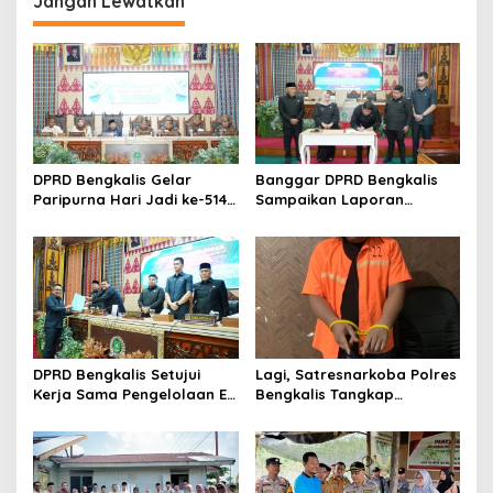
Jangan Lewatkan
a
s
i
p
o
s
DPRD Bengkalis Gelar
Banggar DPRD Bengkalis
Paripurna Hari Jadi ke-514
Sampaikan Laporan
Bengkalis, Dalam
terhadap Ranperda
Semangat Membangun
Pertanggungjawaban
Negeri Junjungan.
Pelaksanaan APBD Tahun
Anggaran 2025
DPRD Bengkalis Setujui
Lagi, Satresnarkoba Polres
Kerja Sama Pengelolaan E-
Bengkalis Tangkap
Ticketing Ro-Ro Air Putih–
Pengedar Sabu di Bantan
Sungai Selari.
Air