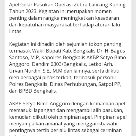
e
Apel Gelar Pasukan Operasi Zebra Lancang Kuning
s
Tahun 2023. Kegiatan ini merupakan momen
B
penting dalam rangka meningkatkan kesadaran
e
dan kepatuhan masyarakat terhadap aturan lalu
n
g
lintas.
k
a
Kegiatan ini dihadiri oleh sejumlah tokoh penting,
l
termasuk Wakil Bupati Kab. Bengkalis Dr. H. Bagus
i
Santoso, M.P, Kapolres Bengkalis AKBP Setyo Bimo
s
O
Anggoro, Dandim 0303/Bengkalis, Letkol Arh.
p
Urvan Nurdin, S.E., M.M dan lainnya, serta diikuti
e
oleh berbagai pihak terkait, termasuk personil
r
Polres Bengkalis, Dinas Perhubungan, Satpol PP,
a
s
dan BPBD Bengkalis.
i
Z
AKBP Setyo Bimo Anggoro dengan komandan apel
e
memasuki lapangan dan mengambil alih pasukan,
b
kemudian diikuti oleh pimpinan apel, Pimpinan apel
r
a
menyampaikan amanat yang menggarisbawahi
L
pentingnya tertib berlalu lintas sebagai cerminan
a