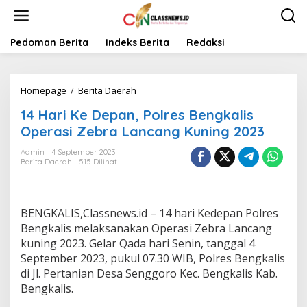
L
e
w
a
Pedoman Berita
Indeks Berita
Redaksi
t
i
k
Homepage
/
Berita Daerah
1
e
4
k
14 Hari Ke Depan, Polres Bengkalis
H
o
a
n
Operasi Zebra Lancang Kuning 2023
r
t
i
e
Admin
4 September 2023
Berita Daerah
515 Dilihat
K
n
e
D
e
BENGKALIS,Classnews.id – 14 hari Kedepan Polres
p
a
Bengkalis melaksanakan Operasi Zebra Lancang
n
kuning 2023. Gelar Qada hari Senin, tanggal 4
,
September 2023, pukul 07.30 WIB, Polres Bengkalis
P
di Jl. Pertanian Desa Senggoro Kec. Bengkalis Kab.
o
Bengkalis.
l
r