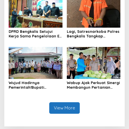
Anggaran 2025
DPRD Bengkalis Setujui
Lagi, Satresnarkoba Polres
Kerja Sama Pengelolaan E-
Bengkalis Tangkap
Ticketing Ro-Ro Air Putih–
Pengedar Sabu di Bantan
Sungai Selari.
Air
Wujud Hadirnya
Wabup Ajak Perkuat Sinergi
Pemerintah!Bupati
Membangun Pertanian
Kasmarni Serahkan
Modern Saat Menghadiri
Bantuan Korban Puting
Panen Semangka Milik
Beliung di Desa Api-Api.
Petani Milenial.
View More