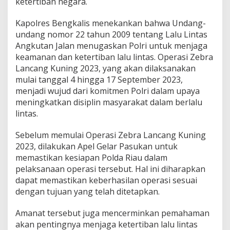
ketertiban negara.
n
c
Kapolres Bengkalis menekankan bahwa Undang-
a
n
undang nomor 22 tahun 2009 tentang Lalu Lintas
g
Angkutan Jalan menugaskan Polri untuk menjaga
K
keamanan dan ketertiban lalu lintas. Operasi Zebra
u
Lancang Kuning 2023, yang akan dilaksanakan
n
mulai tanggal 4 hingga 17 September 2023,
i
n
menjadi wujud dari komitmen Polri dalam upaya
g
meningkatkan disiplin masyarakat dalam berlalu
2
lintas.
0
2
Sebelum memulai Operasi Zebra Lancang Kuning
3
2023, dilakukan Apel Gelar Pasukan untuk
memastikan kesiapan Polda Riau dalam
pelaksanaan operasi tersebut. Hal ini diharapkan
dapat memastikan keberhasilan operasi sesuai
dengan tujuan yang telah ditetapkan.
Amanat tersebut juga mencerminkan pemahaman
akan pentingnya menjaga ketertiban lalu lintas