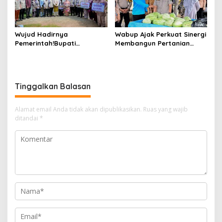
Wujud Hadirnya
Wabup Ajak Perkuat Sinergi
Pemerintah!Bupati
Membangun Pertanian
Kasmarni Serahkan
Modern Saat Menghadiri
Bantuan Korban Puting
Panen Semangka Milik
Beliung di Desa Api-Api.
Petani Milenial.
Tinggalkan Balasan
Alamat email Anda tidak akan dipublikasikan.
Ruas yang wajib
ditandai
*