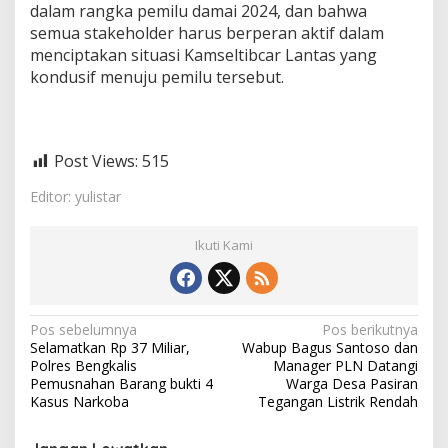
dalam rangka pemilu damai 2024, dan bahwa
semua stakeholder harus berperan aktif dalam
menciptakan situasi Kamseltibcar Lantas yang
kondusif menuju pemilu tersebut.
Post Views:
515
Editor: yulistar
Ikuti Kami
N
Pos sebelumnya
Pos berikutnya
Selamatkan Rp 37 Miliar,
Wabup Bagus Santoso dan
a
Polres Bengkalis
Manager PLN Datangi
v
Pemusnahan Barang bukti 4
Warga Desa Pasiran
Kasus Narkoba
Tegangan Listrik Rendah
i
g