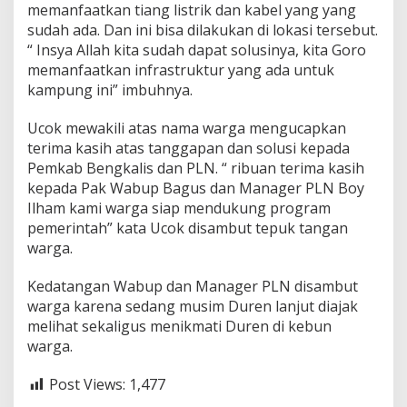
memanfaatkan tiang listrik dan kabel yang yang
R
e
sudah ada. Dan ini bisa dilakukan di lokasi tersebut.
n
“ Insya Allah kita sudah dapat solusinya, kita Goro
d
memanfaatkan infrastruktur yang ada untuk
a
kampung ini” imbuhnya.
h
Ucok mewakili atas nama warga mengucapkan
terima kasih atas tanggapan dan solusi kepada
Pemkab Bengkalis dan PLN. “ ribuan terima kasih
kepada Pak Wabup Bagus dan Manager PLN Boy
Ilham kami warga siap mendukung program
pemerintah” kata Ucok disambut tepuk tangan
warga.
Kedatangan Wabup dan Manager PLN disambut
warga karena sedang musim Duren lanjut diajak
melihat sekaligus menikmati Duren di kebun
warga.
Post Views:
1,477