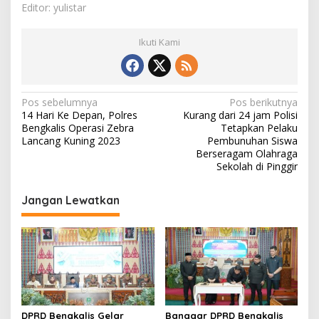
Editor: yulistar
Ikuti Kami
N
Pos sebelumnya
Pos berikutnya
14 Hari Ke Depan, Polres
Kurang dari 24 jam Polisi
a
Bengkalis Operasi Zebra
Tetapkan Pelaku
v
Lancang Kuning 2023
Pembunuhan Siswa
Berseragam Olahraga
i
Sekolah di Pinggir
g
Jangan Lewatkan
a
s
i
p
o
s
DPRD Bengkalis Gelar
Banggar DPRD Bengkalis