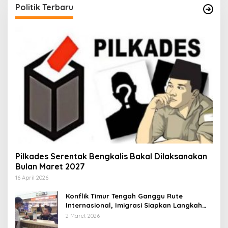
Politik Terbaru
Pilkades Serentak Bengkalis Bakal Dilaksanakan
Bulan Maret 2027
16 April 2026
Konflik Timur Tengah Ganggu Rute
Internasional, Imigrasi Siapkan Langkah
Antisipatif
2 Maret 2026