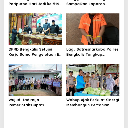
Paripurna Hari Jadi ke-514
Sampaikan Laporan
Bengkalis, Dalam
terhadap Ranperda
Semangat Membangun
Pertanggungjawaban
Negeri Junjungan.
Pelaksanaan APBD Tahun
Anggaran 2025
DPRD Bengkalis Setujui
Lagi, Satresnarkoba Polres
Kerja Sama Pengelolaan E-
Bengkalis Tangkap
Ticketing Ro-Ro Air Putih–
Pengedar Sabu di Bantan
Sungai Selari.
Air
Wujud Hadirnya
Wabup Ajak Perkuat Sinergi
Pemerintah!Bupati
Membangun Pertanian
Kasmarni Serahkan
Modern Saat Menghadiri
Bantuan Korban Puting
Panen Semangka Milik
Beliung di Desa Api-Api.
Petani Milenial.