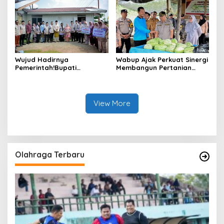
Wujud Hadirnya
Wabup Ajak Perkuat Sinergi
Pemerintah!Bupati
Membangun Pertanian
Kasmarni Serahkan
Modern Saat Menghadiri
Bantuan Korban Puting
Panen Semangka Milik
Beliung di Desa Api-Api.
Petani Milenial.
View More
Olahraga Terbaru