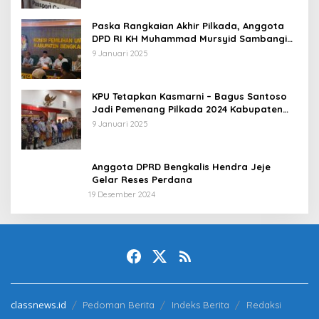
Paska Rangkaian Akhir Pilkada, Anggota
DPD RI KH Muhammad Mursyid Sambangi
KPU Bengkalis
9 Januari 2025
KPU Tetapkan Kasmarni – Bagus Santoso
Jadi Pemenang Pilkada 2024 Kabupaten
Bengkalis
9 Januari 2025
Anggota DPRD Bengkalis Hendra Jeje
Gelar Reses Perdana
19 Desember 2024
classnews.id
Pedoman Berita
Indeks Berita
Redaksi