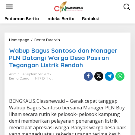
L
e
w
a
Pedoman Berita
Indeks Berita
Redaksi
t
i
k
Homepage
/
Berita Daerah
W
e
a
k
Wabup Bagus Santoso dan Manager
b
o
u
n
PLN Datangi Warga Desa Pasiran
p
t
Tegangan Listrik Rendah
B
e
a
n
Admin
4 September 2023
g
Berita Daerah
1477 Dilihat
u
s
S
a
BENGKALIS,Classnews.id – Gerak cepat tanggap
n
Wabup Bagus Santoso bersama Manager PLN Boy
t
Ilham secara rutin ke pelosok- pelosok kampung
o
demi memberikan pelayanan penerangan listrik
s
o
mendapat apresiasi warga. Banyak warga desa baik
d
yang mengadu atau sekedar ucapan terima kasih