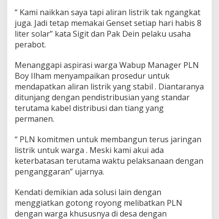
e
“ Kami naikkan saya tapi aliran listrik tak ngangkat
s
juga. Jadi tetap memakai Genset setiap hari habis 8
a
P
liter solar” kata Sigit dan Pak Dein pelaku usaha
a
perabot.
s
i
Menanggapi aspirasi warga Wabup Manager PLN
r
Boy Ilham menyampaikan prosedur untuk
a
n
mendapatkan aliran listrik yang stabil . Diantaranya
T
ditunjang dengan pendistribusian yang standar
e
terutama kabel distribusi dan tiang yang
g
permanen.
a
n
g
“ PLN komitmen untuk membangun terus jaringan
a
listrik untuk warga . Meski kami akui ada
n
keterbatasan terutama waktu pelaksanaan dengan
L
penganggaran” ujarnya.
i
s
t
Kendati demikian ada solusi lain dengan
r
menggiatkan gotong royong melibatkan PLN
i
dengan warga khususnya di desa dengan
k