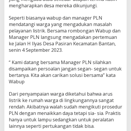
a
mengharapkan desa mereka dikunjungi.
n
M
Seperti biasanya wabup dan manager PLN
a
n
mendatangi warga yang mengadukan masalah
a
pelayanan listrik. Bersama rombongan Wabup dan
g
Manager PLN langsung mengadakan pertemuan
e
ke Jalan H Ilyas Desa Pasiran Kecamatan Bantan,
r
senin 4 September 2023.
P
L
N
“ Kami datang bersama Manager PLN silahkan
D
disampaikan persoalan jangan segan- segan untuk
a
bertanya. Kita akan carikan solusi bersama” kata
t
Wabup
a
n
g
Dari penyampaian warga diketahui bahwa arus
i
listrik ke rumah warga di lingkungannya sangat
W
rendah. Akibatnya walah sudah mengikuti prosedur
a
PLN dengan menaikkan daya tetapi sia- sia. Praktis
r
g
hanya untuk lampu sedangkan untuk peralatan
a
lainnya seperti pertukangan tidak bisa.
D