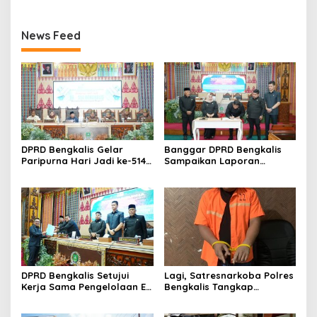
News Feed
DPRD Bengkalis Gelar
Banggar DPRD Bengkalis
Paripurna Hari Jadi ke-514
Sampaikan Laporan
Bengkalis, Dalam
terhadap Ranperda
Semangat Membangun
Pertanggungjawaban
Negeri Junjungan.
Pelaksanaan APBD Tahun
Anggaran 2025
DPRD Bengkalis Setujui
Lagi, Satresnarkoba Polres
Kerja Sama Pengelolaan E-
Bengkalis Tangkap
Ticketing Ro-Ro Air Putih–
Pengedar Sabu di Bantan
Sungai Selari.
Air