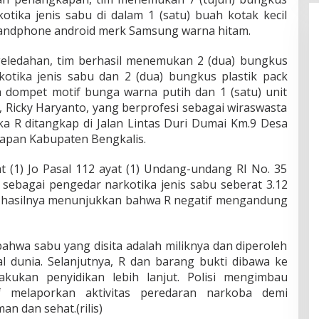
kotika jenis sabu di dalam 1 (satu) buah kotak kecil
 handphone android merk Samsung warna hitam.
ledahan, tim berhasil menemukan 2 (dua) bungkus
rkotika jenis sabu dan 2 (dua) bungkus plastik pack
h dompet motif bunga warna putih dan 1 (satu) unit
 Ricky Haryanto, yang berprofesi sebagai wiraswasta
a R ditangkap di Jalan Lintas Duri Dumai Km.9 Desa
lapan Kabupaten Bengkalis.
at (1) Jo Pasal 112 ayat (1) Undang-undang RI No. 35
sebagai pengedar narkotika jenis sabu seberat 3.12
e, hasilnya menunjukkan bahwa R negatif mengandung
ahwa sabu yang disita adalah miliknya dan diperoleh
l dunia. Selanjutnya, R dan barang bukti dibawa ke
akukan penyidikan lebih lanjut. Polisi mengimbau
f melaporkan aktivitas peredaran narkoba demi
n dan sehat.(rilis)