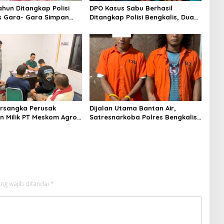
ahun Ditangkap Polisi
DPO Kasus Sabu Berhasil
s Gara- Gara Simpan
Ditangkap Polisi Bengkalis, Dua
Rekannya Turut Diringkus
rsangka Perusak
Dijalan Utama Bantan Air,
 Milik PT Meskom Agro
Satresnarkoba Polres Bengkalis
Dilimpahkan Ke Kejari
Ringkus Dua Terduga Pengedar
s
Sabu
ng wajib ditandai
*