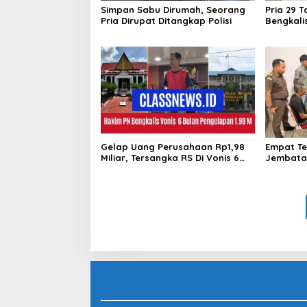
Simpan Sabu Dirumah, Seorang
Pria 29 T
Pria Dirupat Ditangkap Polisi
Bengkali
Sabu
Gelap Uang Perusahaan Rp1,98
Empat Te
Miliar, Tersangka RS Di Vonis 6
Jembatan
Bulan Oleh Hakim PN Bengkalis,
Sarimas 
JPU Ajukan Banding
Bengkali