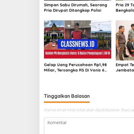
o
Simpan Sabu Dirumah, Seorang
Pria 29 T
s
Pria Dirupat Ditangkap Polisi
Bengkali
Sabu
Gelap Uang Perusahaan Rp1,98
Empat Te
Miliar, Tersangka RS Di Vonis 6
Jembatan
Bulan Oleh Hakim PN Bengkalis,
Sarimas 
JPU Ajukan Banding
Bengkali
Tinggalkan Balasan
Alamat email Anda tidak akan dipublikasikan.
Ruas ya