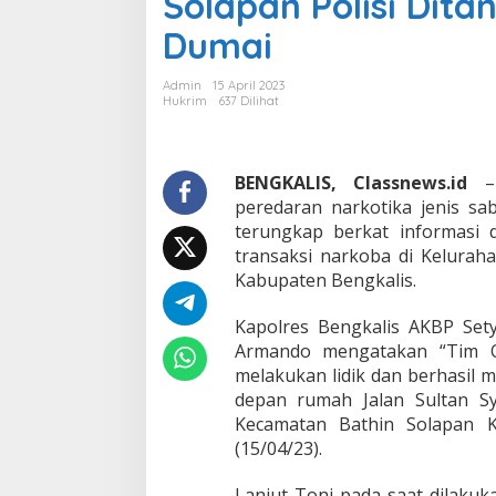
Solapan Polisi Dita
a
Dumai
P
e
n
Admin
15 April 2023
g
Hukrim
637 Dilihat
e
d
a
r
BENGKALIS, Classnews.id
– 
S
peredaran narkotika jenis sa
a
terungkap berkat informasi 
b
transaksi narkoba di Kelura
u
Kabupaten Bengkalis.
d
i
K
Kapolres Bengkalis AKBP Se
e
Armando mengatakan “Tim O
c
melakukan lidik dan berhasil 
a
depan rumah Jalan Sultan S
m
a
Kecamatan Bathin Solapan K
t
(15/04/23).
a
n
Lanjut Toni pada saat dilaku