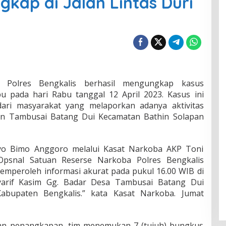
ngkap di Jalan Lintas Duri
Polres Bengkalis berhasil mengungkap kasus
bu pada hari Rabu tanggal 12 April 2023. Kasus ini
dari masyarakat yang melaporkan adanya aktivitas
han Tambusai Batang Dui Kecamatan Bathin Solapan
tyo Bimo Anggoro melalui Kasat Narkoba AKP Toni
psnal Satuan Reserse Narkoba Polres Bengkalis
memperoleh informasi akurat pada pukul 16.00 WIB di
yarif Kasim Gg. Badar Desa Tambusai Batang Dui
abupaten Bengkalis.” kata Kasat Narkoba. Jumat
kan penangkapan, tim menemukan 7 (tujuh) bungkus