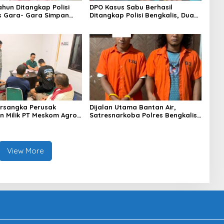
ahun Ditangkap Polisi
DPO Kasus Sabu Berhasil
s Gara- Gara Simpan
Ditangkap Polisi Bengkalis, Dua
Rekannya Turut Diringkus
rsangka Perusak
Dijalan Utama Bantan Air,
 Milik PT Meskom Agro
Satresnarkoba Polres Bengkalis
Dilimpahkan Ke Kejari
Ringkus Dua Terduga Pengedar
s
Sabu
View More