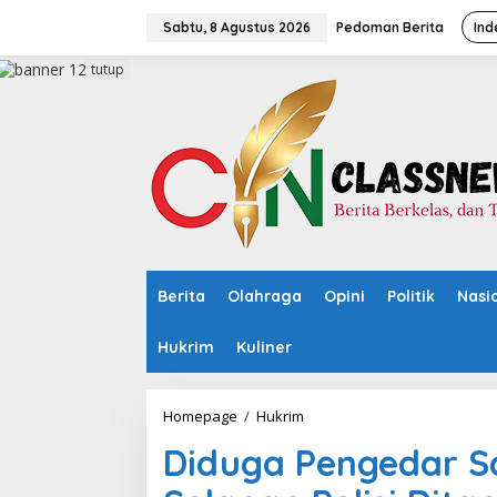
L
e
Sabtu, 8 Agustus 2026
Pedoman Berita
Ind
w
a
tutup
t
i
k
e
k
o
n
t
e
n
Berita
Olahraga
Opini
Politik
Nasi
Hukrim
Kuliner
Homepage
/
Hukrim
D
i
Diduga Pengedar S
d
u
g