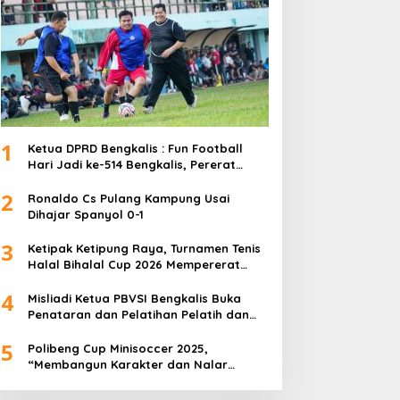
1
Ketua DPRD Bengkalis : Fun Football
Hari Jadi ke-514 Bengkalis, Pererat
Silaturahmi dan Perkuat Sinergitas.
2
Ronaldo Cs Pulang Kampung Usai
Dihajar Spanyol 0-1
3
Ketipak Ketipung Raya, Turnamen Tenis
Halal Bihalal Cup 2026 Mempererat
Kebersamaan Di Idul Fitri.
4
Misliadi Ketua PBVSI Bengkalis Buka
Penataran dan Pelatihan Pelatih dan
Wasit Tingkat Daerah
5
Polibeng Cup Minisoccer 2025,
“Membangun Karakter dan Nalar
Kompetitif Melalui Lapangan Hijau”.