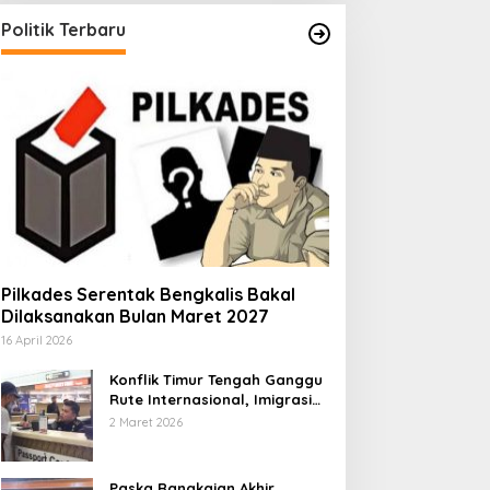
Politik Terbaru
Pilkades Serentak Bengkalis Bakal
Dilaksanakan Bulan Maret 2027
16 April 2026
Konflik Timur Tengah Ganggu
Rute Internasional, Imigrasi
Siapkan Langkah Antisipatif
2 Maret 2026
Paska Rangkaian Akhir