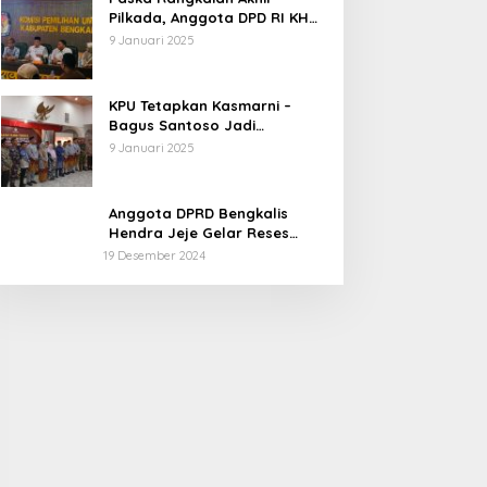
Pilkada, Anggota DPD RI KH
Muhammad Mursyid
9 Januari 2025
Sambangi KPU Bengkalis
KPU Tetapkan Kasmarni –
Bagus Santoso Jadi
Pemenang Pilkada 2024
9 Januari 2025
Kabupaten Bengkalis
Anggota DPRD Bengkalis
Hendra Jeje Gelar Reses
Perdana
19 Desember 2024