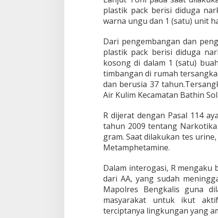
B
plastik pack berisi diduga nar
a
t
warna ungu dan 1 (satu) unit
h
i
Dari pengembangan dan penge
n
plastik pack berisi diduga na
S
kosong di dalam 1 (satu) bua
o
l
timbangan di rumah tersangka,
a
dan berusia 37 tahun.Tersangk
p
Air Kulim Kecamatan Bathin So
a
n
R dijerat dengan Pasal 114 ay
P
o
tahun 2009 tentang Narkotika 
l
gram. Saat dilakukan tes urin
i
Metamphetamine.
s
i
Dalam interogasi, R mengaku b
D
i
dari AA, yang sudah meningga
t
Mapolres Bengkalis guna dil
a
masyarakat untuk ikut akti
n
terciptanya lingkungan yang ama
g