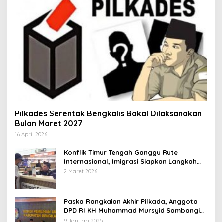
Pilkades Serentak Bengkalis Bakal Dilaksanakan
Bulan Maret 2027
16 April 2026
Konflik Timur Tengah Ganggu Rute
Internasional, Imigrasi Siapkan Langkah
Antisipatif
2 Maret 2026
Paska Rangkaian Akhir Pilkada, Anggota
DPD RI KH Muhammad Mursyid Sambangi
KPU Bengkalis
9 Januari 2025