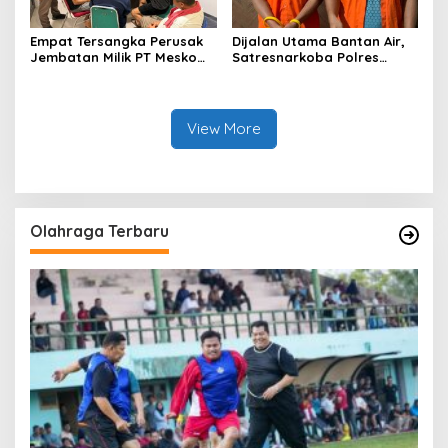
Empat Tersangka Perusak
Dijalan Utama Bantan Air,
Jembatan Milik PT Meskom
Satresnarkoba Polres
Agro Sarimas Dilimpahkan
Bengkalis Ringkus Dua
Ke Kejari Bengkalis
Terduga Pengedar Sabu
View More
Olahraga Terbaru