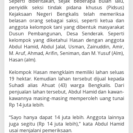
Seperti diberitakan, sejak beberapa bulan lalu,
f
penyidik seksi tindak pidana khusus (Pidsus)
i
Kejaksaan Negeri Bengkalis telah memeriksa
n
S
belasan orang sebagai saksi, seperti ketua dan
y
anggota kelompok tani yang dibentuk masyarakat
a
Dusun Pembangunan, Desa Senderak. Seperti
h
kelompok yang diketahui Hasan dengan anggota
:
N
Abdul Hamid, Abdul Jalal, Usman, Zainuddin, Amir,
e
M. Aruf, Ahmad, Arifin, Seniman, dan M. Yusuf (Alm),
g
Hasan (alm).
a
r
Kelompok Hasan mengklaim memiliki lahan seluas
a
D
19 hektar. Kemudian lahan tersebut dijual kepada
i
Suhadi alias Ahuat (43) warga Bengkalis. Dari
r
penjualan lahan tersebut, Abdul Hamid dan kawan-
u
kawannya masing-masing memperoleh uang tunai
g
Rp 14 juta lebih.
i
k
a
“Sayo hanya dapat 14 juta lebih. Anggota lainnya
n
juga segitu (Rp 14 juta lebih),” kata Abdul Hamid
R
usai menjalani pemeriksaan.
p