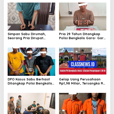
Simpan Sabu Dirumah,
Pria 29 Tahun Ditangkap
Seorang Pria Dirupat
Polisi Bengkalis Gara- Gara
Ditangkap Polisi
Simpan Sabu
DPO Kasus Sabu Berhasil
Gelap Uang Perusahaan
Ditangkap Polisi Bengkalis,
Rp1,98 Miliar, Tersangka RS
Dua Rekannya Turut
Di Vonis 6 Bulan Oleh Hakim
Diringkus
PN Bengkalis, JPU Ajukan
Banding