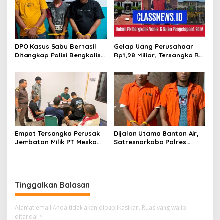
DPO Kasus Sabu Berhasil
Gelap Uang Perusahaan
Ditangkap Polisi Bengkalis,
Rp1,98 Miliar, Tersangka RS
Dua Rekannya Turut
Di Vonis 6 Bulan Oleh Hakim
Diringkus
PN Bengkalis, JPU Ajukan
Banding
Empat Tersangka Perusak
Dijalan Utama Bantan Air,
Jembatan Milik PT Meskom
Satresnarkoba Polres
Agro Sarimas Dilimpahkan
Bengkalis Ringkus Dua
Ke Kejari Bengkalis
Terduga Pengedar Sabu
Tinggalkan Balasan
Alamat email Anda tidak akan dipublikasikan.
Ruas yang wajib
ditandai
*