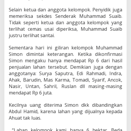
4
,
Selain ketua dan anggota kelompok. Penyidik juga
2
memeriksa sekdes Senderak Muhammad Suaib.
M
Tidak seperti ketua dan anggota kelompok yang
i
terlihat cemas usai diperiksa, Muhammad Suaib
l
justru terlihat santai.
i
a
r
Sementara hari ini giliran kelompok Muhammad
Simon dimintai keterangan. Ketika dikonfirmasi
Simon mengaku hanya mendapat Rp 6 dari hasil
penjualan lahan tersebut. Demikian juga dengan
anggotanya: Surya Saputra, Edi Rahmadi, Indra,
Ahak, Barudin, Mas Karma, Tomadi, Syarif, Ancok,
Nasir, Untan, Sahril, Ruslan dll masing-masing
mendapat Rp 6 juta.
Kecilnya uang diterima Simon dkk dibandingkan
Abdul Hamid, karena lahan yang dijualnya kepada
Ahuat tak luas.
“Lahan kelompok kami hanya 6 hektar. Beda