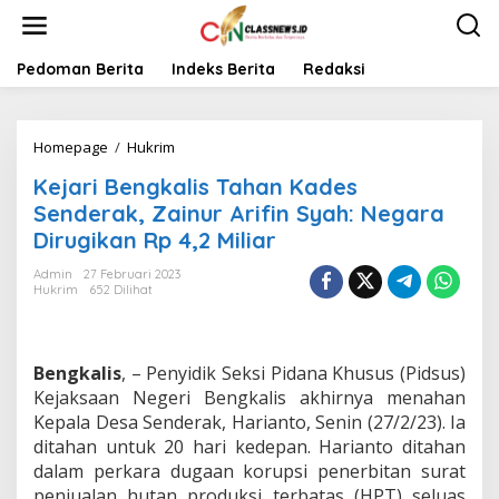
L
e
w
a
Pedoman Berita
Indeks Berita
Redaksi
t
i
k
Homepage
/
Hukrim
K
e
e
k
Kejari Bengkalis Tahan Kades
j
o
a
n
Senderak, Zainur Arifin Syah: Negara
r
t
Dirugikan Rp 4,2 Miliar
i
e
B
n
Admin
27 Februari 2023
e
Hukrim
652 Dilihat
n
g
k
a
Bengkalis
, – Penyidik Seksi Pidana Khusus (Pidsus)
l
Kejaksaan Negeri Bengkalis akhirnya menahan
i
Kepala Desa Senderak, Harianto, Senin (27/2/23). Ia
s
ditahan untuk 20 hari kedepan. Harianto ditahan
T
a
dalam perkara dugaan korupsi penerbitan surat
h
penjualan hutan produksi terbatas (HPT) seluas