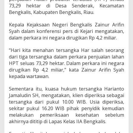
a
73,29 hektar di Desa Senderak, Kecamatan
n
Bengkalis, Kabupaten Bengkalis, Riau.
K
a
d
Kepala Kejaksaan Negeri Bengkalis Zainur Arifin
e
Syah dalam konferensi pers di Kejari mengatakan,
s
dalam perkara ini negara dirugikan Rp 4,2 miliar.
S
e
“Hari kita menahan tersangka Har salah seorang
n
d
dari tiga tersangka dalam perkara penjualan lahan
e
HPT seluas 73,29 hektar. Dalam perkara ini negara
r
dirugikan Rp 4,2 miliar,” kata Zainur Arifin Syah
a
kepada wartawan.
k
,
Z
Sementara itu, kuasa hukum tersangka Harianto
a
Jamaludin SH, mengatakan, klien diperiksa sebagai
i
tersangka dari pukul 10.00 WIB. Usia diperiksa,
n
sekitar pukul 16.20 WIB pihak penyidik kemudian
u
melakukan pemeriksaan kesehatan sebelum
r
A
akhirnya dititip di Lapas Kelas IIA Bengkalis.
r
i