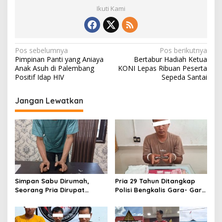
Ikuti Kami
N
Pos sebelumnya
Pos berikutnya
Pimpinan Panti yang Aniaya
Bertabur Hadiah Ketua
a
Anak Asuh di Palembang
KONI Lepas Ribuan Peserta
v
Positif Idap HIV
Sepeda Santai
i
Jangan Lewatkan
g
a
s
i
p
o
Simpan Sabu Dirumah,
Pria 29 Tahun Ditangkap
s
Seorang Pria Dirupat
Polisi Bengkalis Gara- Gara
Ditangkap Polisi
Simpan Sabu