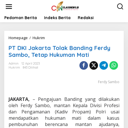
L
e
w
a
Pedoman Berita
Indeks Berita
Redaksi
t
i
k
Homepage
/
Hukrim
P
e
T
k
PT DKI Jakarta Tolak Banding Ferdy
D
o
K
n
Sambo, Tetap Hukuman Mati
I
t
J
e
Admin
12 April 2023
Hukrim
843 Dilihat
a
n
k
a
Ferdy Sambo
r
t
a
JAKARTA,
– Pengajuan Banding yang dilakukan
T
o
oleh Ferdy Sambo, mantan Kepala Divisi Profesi
l
dan Pengamanan (Kadiv Propam) Polri usai
a
mendapatkan hukuman mati dalam kasus
k
pembunuhan berencana mantan ajudanya,
B