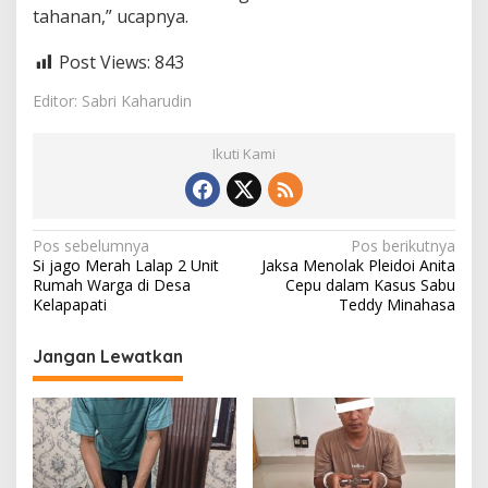
u
tahanan,” ucapnya.
m
a
Post Views:
843
n
M
Editor: Sabri Kaharudin
a
t
i
Ikuti Kami
N
Pos sebelumnya
Pos berikutnya
Si jago Merah Lalap 2 Unit
Jaksa Menolak Pleidoi Anita
a
Rumah Warga di Desa
Cepu dalam Kasus Sabu
v
Kelapapati
Teddy Minahasa
i
Jangan Lewatkan
g
a
s
i