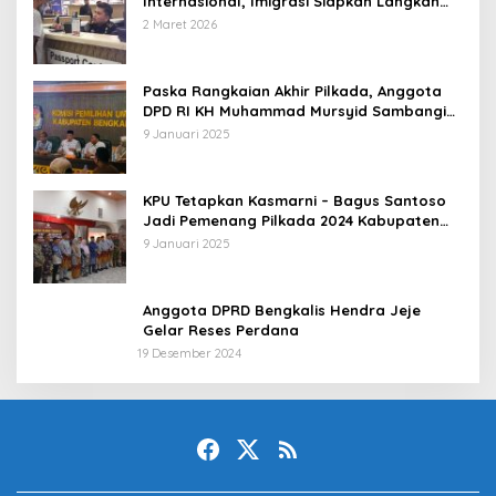
Internasional, Imigrasi Siapkan Langkah
Antisipatif
2 Maret 2026
Paska Rangkaian Akhir Pilkada, Anggota
DPD RI KH Muhammad Mursyid Sambangi
KPU Bengkalis
9 Januari 2025
KPU Tetapkan Kasmarni – Bagus Santoso
Jadi Pemenang Pilkada 2024 Kabupaten
Bengkalis
9 Januari 2025
Anggota DPRD Bengkalis Hendra Jeje
Gelar Reses Perdana
19 Desember 2024