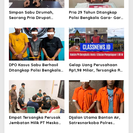
p
o
Simpan Sabu Dirumah,
Pria 29 Tahun Ditangkap
s
Seorang Pria Dirupat
Polisi Bengkalis Gara- Gara
Ditangkap Polisi
Simpan Sabu
DPO Kasus Sabu Berhasil
Gelap Uang Perusahaan
Ditangkap Polisi Bengkalis,
Rp1,98 Miliar, Tersangka RS
Dua Rekannya Turut
Di Vonis 6 Bulan Oleh Hakim
Diringkus
PN Bengkalis, JPU Ajukan
Banding
Empat Tersangka Perusak
Dijalan Utama Bantan Air,
Jembatan Milik PT Meskom
Satresnarkoba Polres
Agro Sarimas Dilimpahkan
Bengkalis Ringkus Dua