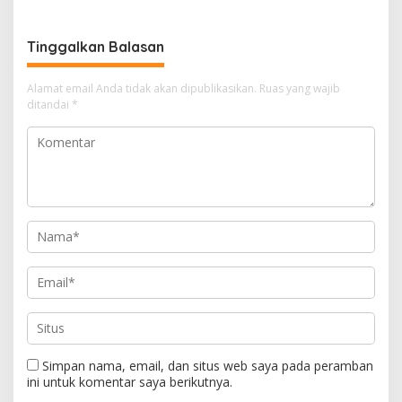
Ke Kejari Bengkalis
Terduga Pengedar Sabu
Tinggalkan Balasan
Alamat email Anda tidak akan dipublikasikan.
Ruas yang wajib
ditandai
*
Simpan nama, email, dan situs web saya pada peramban
ini untuk komentar saya berikutnya.