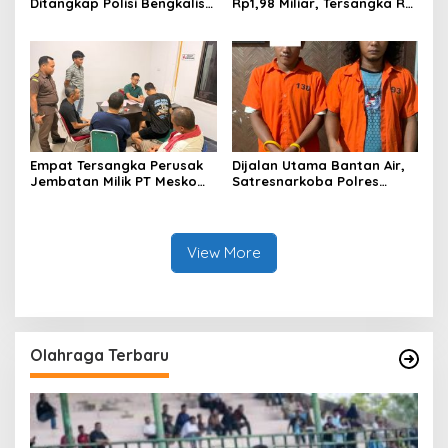
Ditangkap Polisi Bengkalis,
Rp1,98 Miliar, Tersangka RS
Dua Rekannya Turut
Di Vonis 6 Bulan Oleh Hakim
Diringkus
PN Bengkalis, JPU Ajukan
Banding
Empat Tersangka Perusak
Dijalan Utama Bantan Air,
Jembatan Milik PT Meskom
Satresnarkoba Polres
Agro Sarimas Dilimpahkan
Bengkalis Ringkus Dua
Ke Kejari Bengkalis
Terduga Pengedar Sabu
View More
Olahraga Terbaru