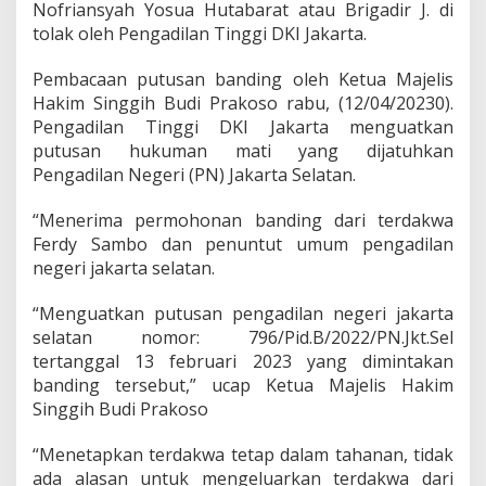
Nofriansyah Yosua Hutabarat atau Brigadir J. di
a
n
tolak oleh Pengadilan Tinggi DKI Jakarta.
d
i
Pembacaan putusan banding oleh Ketua Majelis
n
Hakim Singgih Budi Prakoso rabu, (12/04/20230).
g
Pengadilan Tinggi DKI Jakarta menguatkan
F
e
putusan hukuman mati yang dijatuhkan
r
Pengadilan Negeri (PN) Jakarta Selatan.
d
y
“Menerima permohonan banding dari terdakwa
S
Ferdy Sambo dan penuntut umum pengadilan
a
m
negeri jakarta selatan.
b
o
“Menguatkan putusan pengadilan negeri jakarta
,
selatan nomor: 796/Pid.B/2022/PN.Jkt.Sel
T
tertanggal 13 februari 2023 yang dimintakan
e
t
banding tersebut,” ucap Ketua Majelis Hakim
a
Singgih Budi Prakoso
p
H
“Menetapkan terdakwa tetap dalam tahanan, tidak
u
ada alasan untuk mengeluarkan terdakwa dari
k