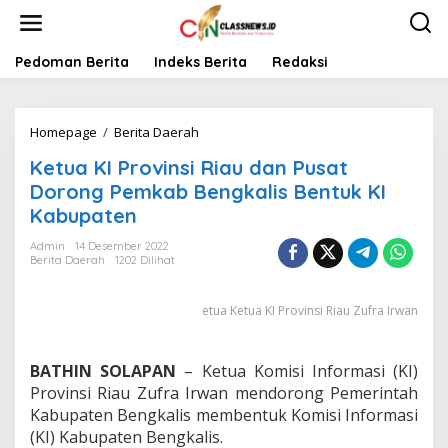
L
e
w
a
Pedoman Berita
Indeks Berita
Redaksi
t
i
k
Homepage
/
Berita Daerah
K
e
e
k
Ketua KI Provinsi Riau dan Pusat
t
o
u
n
Dorong Pemkab Bengkalis Bentuk KI
a
t
Kabupaten
K
e
I
n
Admin
14 Desember 2022
P
Berita Daerah
1202 Dilihat
r
o
etua Ketua KI Provinsi Riau Zufra Irwan
v
i
n
s
BATHIN SOLAPAN
– Ketua Komisi Informasi (KI)
i
Provinsi Riau Zufra Irwan mendorong Pemerintah
R
Kabupaten Bengkalis membentuk Komisi Informasi
i
(KI) Kabupaten Bengkalis.
a