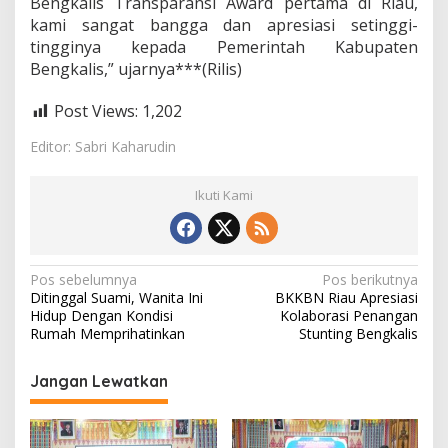
Bengkalis Transparansi Award pertama di Riau,
kami sangat bangga dan apresiasi setinggi-
tingginya kepada Pemerintah Kabupaten
Bengkalis,” ujarnya***(Rilis)
Post Views:
1,202
Editor: Sabri Kaharudin
Ikuti Kami
N
Pos sebelumnya
Pos berikutnya
Ditinggal Suami, Wanita Ini
BKKBN Riau Apresiasi
a
Hidup Dengan Kondisi
Kolaborasi Penangan
v
Rumah Memprihatinkan
Stunting Bengkalis
i
Jangan Lewatkan
g
a