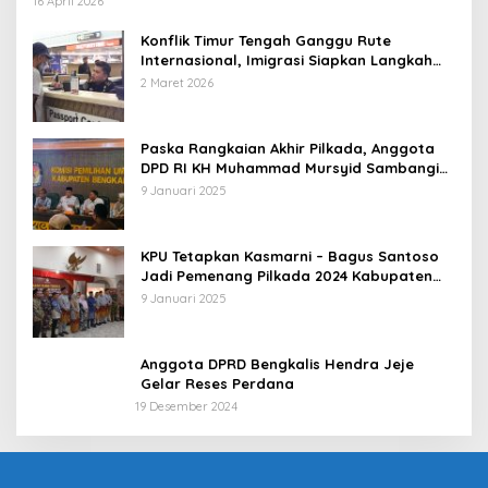
16 April 2026
Konflik Timur Tengah Ganggu Rute
Internasional, Imigrasi Siapkan Langkah
Antisipatif
2 Maret 2026
Paska Rangkaian Akhir Pilkada, Anggota
DPD RI KH Muhammad Mursyid Sambangi
KPU Bengkalis
9 Januari 2025
KPU Tetapkan Kasmarni – Bagus Santoso
Jadi Pemenang Pilkada 2024 Kabupaten
Bengkalis
9 Januari 2025
Anggota DPRD Bengkalis Hendra Jeje
Gelar Reses Perdana
19 Desember 2024