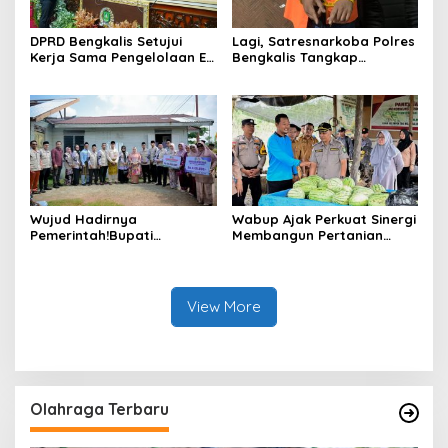
DPRD Bengkalis Setujui
Lagi, Satresnarkoba Polres
Kerja Sama Pengelolaan E-
Bengkalis Tangkap
Ticketing Ro-Ro Air Putih–
Pengedar Sabu di Bantan
Sungai Selari.
Air
Wujud Hadirnya
Wabup Ajak Perkuat Sinergi
Pemerintah!Bupati
Membangun Pertanian
Kasmarni Serahkan
Modern Saat Menghadiri
Bantuan Korban Puting
Panen Semangka Milik
Beliung di Desa Api-Api.
Petani Milenial.
View More
Olahraga Terbaru