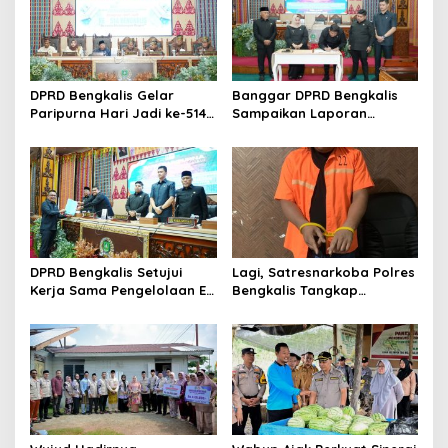
s
i
p
o
DPRD Bengkalis Gelar
Banggar DPRD Bengkalis
s
Paripurna Hari Jadi ke-514
Sampaikan Laporan
Bengkalis, Dalam
terhadap Ranperda
Semangat Membangun
Pertanggungjawaban
Negeri Junjungan.
Pelaksanaan APBD Tahun
Anggaran 2025
DPRD Bengkalis Setujui
Lagi, Satresnarkoba Polres
Kerja Sama Pengelolaan E-
Bengkalis Tangkap
Ticketing Ro-Ro Air Putih–
Pengedar Sabu di Bantan
Sungai Selari.
Air