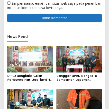
Simpan nama, email, dan situs web saya pada peramban
ini untuk komentar saya berikutnya.
News Feed
DPRD Bengkalis Gelar
Banggar DPRD Bengkalis
Paripurna Hari Jadi ke-514
Sampaikan Laporan
Bengkalis, Dalam
terhadap Ranperda
Semangat Membangun
Pertanggungjawaban
Negeri Junjungan.
Pelaksanaan APBD Tahun
Anggaran 2025