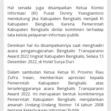
u
d
Hal senada juga disampaikan Ketua Komisi
a
Informasi (KI) Pusat Donny Yoesgiantoro
n
mendukung jika Kabupaten Bengkalis menjadi KI
P
Kabupaten Bengkalis. Karena Pemerintah
u
s
Kabupaten Bengkalis dinilai komitmen terhadap
a
tata kelola pelayanan informasi publik.
t
D
Demikian hal itu disampaikannya saat menghadiri
o
acara penganugerahan Bengkalis Transparansi
r
o
Award 2022 tingkat Kabupaten Bengkalis, Selasa 13
n
Desember 2022, di Hotel Surya Duri.
g
P
Dalam sambutan Ketua Ketua KI Provinsi Riau
e
Zufra Irwan, memberikan apresiasi kepada
m
k
Pemerintah Kabupaten Bengkalis atas
a
terselenggaranya acara Bengkalis Transparansi
b
Award 2022. Ini merupakan bentuk komitmennya
B
Pemerintah Kabupaten Bengkalis menjalankan
e
amanah Undang-Undang Nomor 14 tahun 2008
n
g
tentang Keterbukaan Informasi Publik.