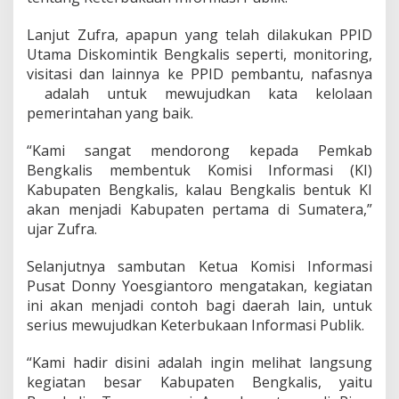
k
a
Lanjut Zufra, apapun yang telah dilakukan PPID
l
Utama Diskomintik Bengkalis seperti, monitoring,
i
visitasi dan lainnya ke PPID pembantu, nafasnya
s
B
adalah untuk mewujudkan kata kelolaan
e
pemerintahan yang baik.
n
t
“Kami sangat mendorong kepada Pemkab
u
Bengkalis membentuk Komisi Informasi (KI)
k
K
Kabupaten Bengkalis, kalau Bengkalis bentuk KI
I
akan menjadi Kabupaten pertama di Sumatera,”
K
ujar Zufra.
a
b
Selanjutnya sambutan Ketua Komisi Informasi
u
p
Pusat Donny Yoesgiantoro mengatakan, kegiatan
a
ini akan menjadi contoh bagi daerah lain, untuk
t
serius mewujudkan Keterbukaan Informasi Publik.
e
n
“Kami hadir disini adalah ingin melihat langsung
kegiatan besar Kabupaten Bengkalis, yaitu