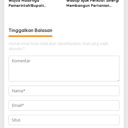
Wujud Hadirnya
Wabup Ajak Perkuat Sinergi
Pemerintah!Bupati
Membangun Pertanian
Kasmarni Serahkan
Modern Saat Menghadiri
Bantuan Korban Puting
Panen Semangka Milik
Beliung di Desa Api-Api.
Petani Milenial.
Tinggalkan Balasan
Alamat email Anda tidak akan dipublikasikan.
Ruas yang wajib
ditandai
*